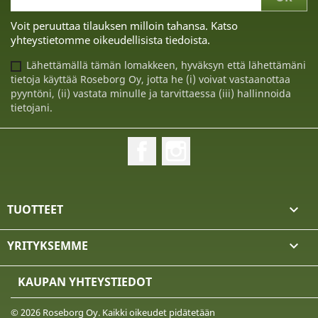
Voit peruuttaa tilauksen milloin tahansa. Katso
yhteystietomme oikeudellisista tiedoista.
Lähettämällä tämän lomakkeen, hyväksyn että lähettämäni
tietoja käyttää Roseborg Oy, jotta he (i) voivat vastaanottaa
pyyntöni, (ii) vastata minulle ja tarvittaessa (iii) hallinnoida
tietojani.
Facebook
Instagram
TUOTTEET

YRITYKSEMME

KAUPAN YHTEYSTIEDOT
© 2026 Roseborg Oy. Kaikki oikeudet pidätetään