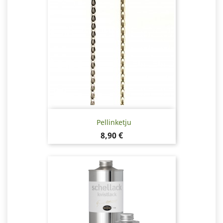
Pellinketju
Hinta
8,90 €