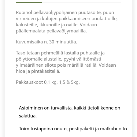
Rubinol pellavaöljypohjainen puutasoite, puun
virheiden ja kolojen paikkaamiseen puulattioille,
kalusteille, ikkunoille ja oville. Voidaan
päällemaalata pellavaöljymaalilla.
Kuvumisaika n. 30 minuuttia.
Tasoitetaan pehmeällä lastalla puhtaalle ja
pölyttömälle alustalle, pyyhi välittömästi
ylimääräinen silote pois märällä rätillä. Voidaan
hioa ja pintäkäsitellä.
Pakkauskoot 0,1 kg, 1,5 & 5kg.
Asioiminen on turvallista, kaikki tietoliikenne on
salattua.
Toimitustapoina nouto, postipaketti ja matkahuolto