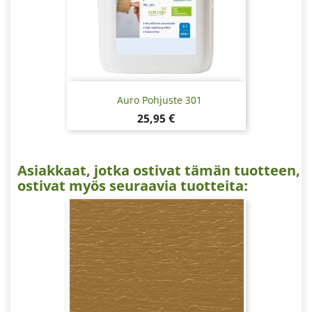
Auro Pohjuste 301
Hinta
25,95 €
Asiakkaat, jotka ostivat tämän tuotteen,
ostivat myös seuraavia tuotteita: