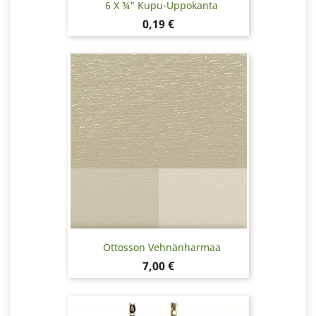
6 X ¾" Kupu-Uppokanta
Hinta
0,19 €
Ottosson Vehnänharmaa
Hinta
7,00 €