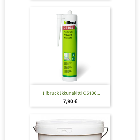
Illbruck Ikkunakitti OS106...
Hinta
7,90 €