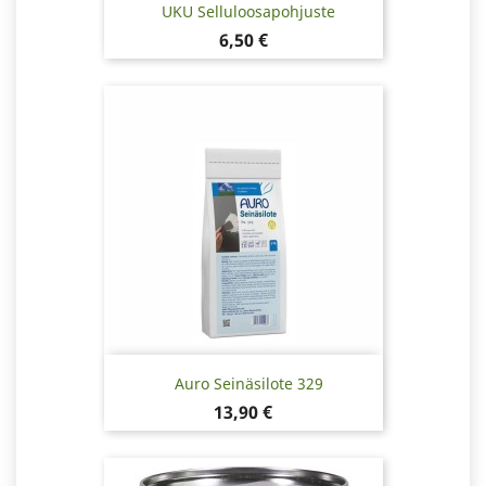
UKU Selluloosapohjuste
Hinta
6,50 €
Auro Seinäsilote 329
Hinta
13,90 €