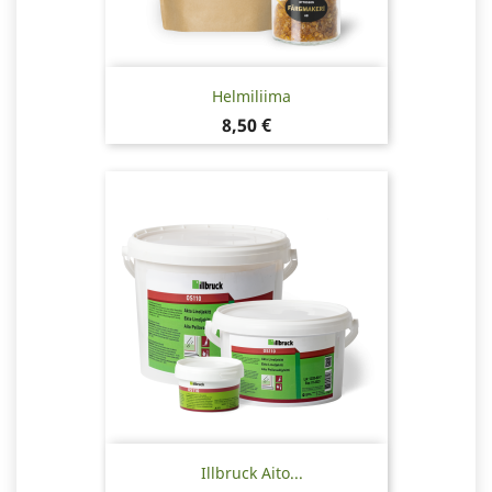
Helmiliima
Hinta
8,50 €
Illbruck Aito...