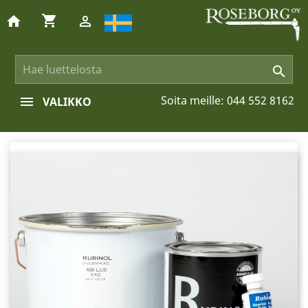
shopping_cart
home


Soita meille:
044 552 8162
VALIKKO