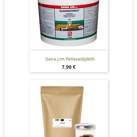
Dana Lim Pellavaöljykitti
Hinta
7,90 €