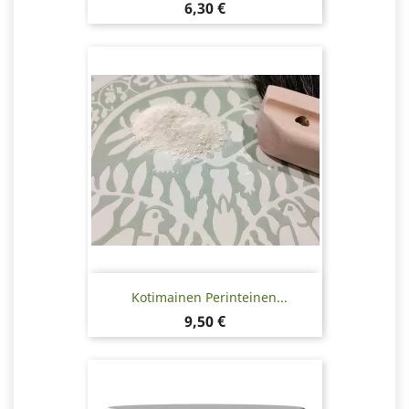
Hinta
6,30 €
Kotimainen Perinteinen...
Hinta
9,50 €