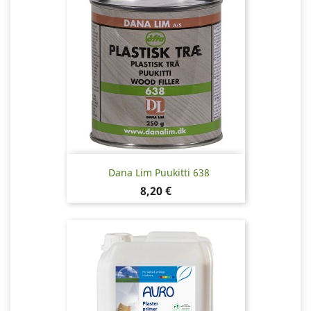
Dana Lim Puukitti 638
Hinta
8,20 €