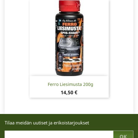
Ferro Liesimusta 200g
Hinta
14,50 €
Tilaa meidän uutiset ja erikoistarjoukset