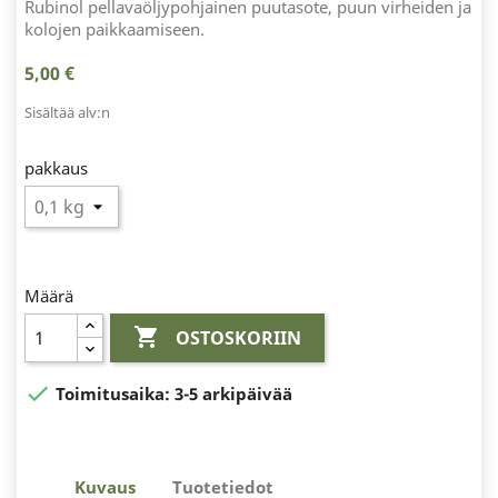
Rubinol pellavaöljypohjainen puutasote, puun virheiden ja
kolojen paikkaamiseen.
5,00 €
Sisältää alv:n
pakkaus
Määrä

OSTOSKORIIN

Toimitusaika:
3-5 arkipäivää
Kuvaus
Tuotetiedot