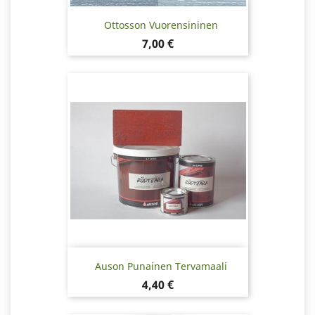
Ottosson Vuorensininen
Hinta
7,00 €
Auson Punainen Tervamaali
Hinta
4,40 €