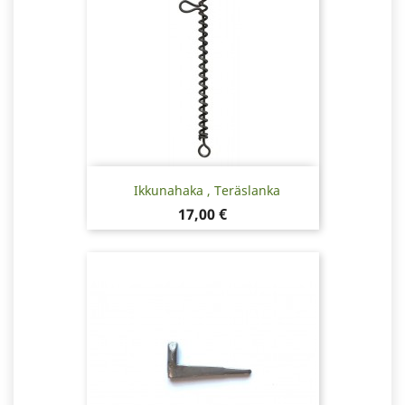
Ikkunahaka , Teräslanka
Hinta
17,00 €