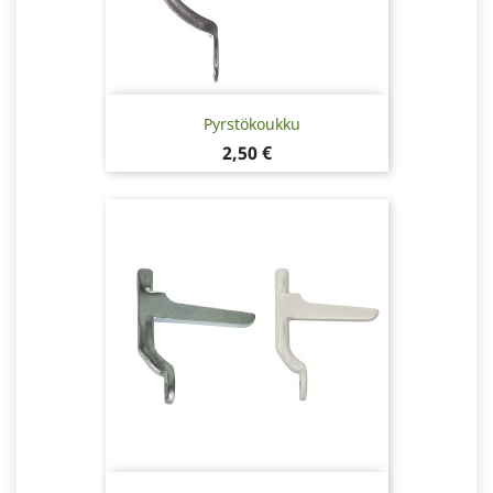
Pyrstökoukku
Hinta
2,50 €