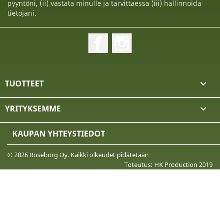
pyyntöni, (ii) vastata minulle ja tarvittaessa (iii) hallinnoida
tietojani.
Facebook
Instagram
TUOTTEET

YRITYKSEMME

KAUPAN YHTEYSTIEDOT
© 2026 Roseborg Oy. Kaikki oikeudet pidätetään
Toteutus: HK Production 2019