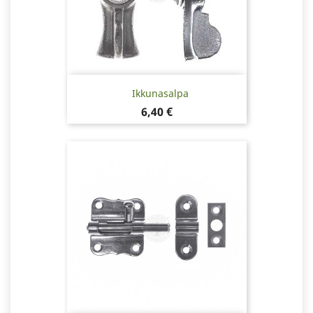
Ikkunasalpa
Hinta
6,40 €