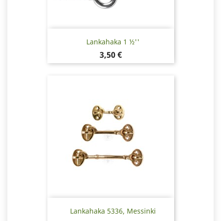
Lankahaka 1 ½''
Hinta
3,50 €
Lankahaka 5336, Messinki