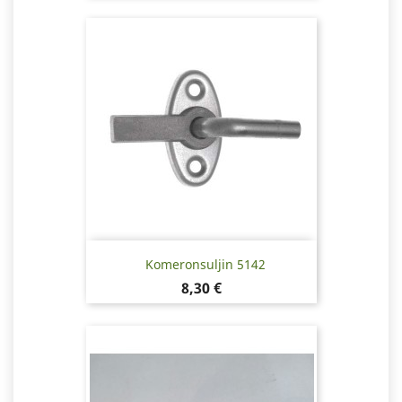
Komeronsuljin 5142
Hinta
8,30 €