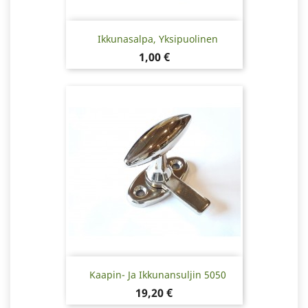
Ikkunasalpa, Yksipuolinen
Hinta
1,00 €
Kaapin- Ja Ikkunansuljin 5050
Hinta
19,20 €