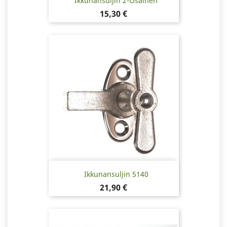
Ikkunansuljin 2-Osainen
Hinta
15,30 €
Ikkunansuljin 5140
Hinta
21,90 €