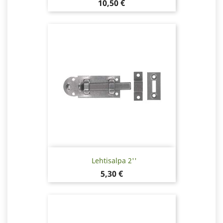
Hinta
10,50 €
Lehtisalpa 2''
Hinta
5,30 €