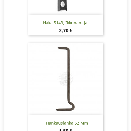
Haka 5143, Ikkunan- Ja...
Hinta
2,70 €
Hankauslanka 52 Mm
Hinta
1,50 €