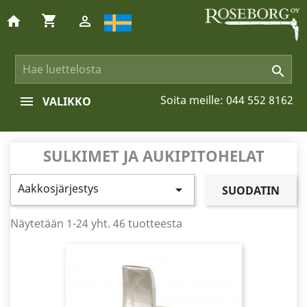
shopping_cart
home


Soita meille:
044 552 8162
VALIKKO
SULKIMET JA AUKIPITOHELAT
Aakkosjärjestys

SUODATIN
Näytetään 1-24 yht. 46 tuotteesta