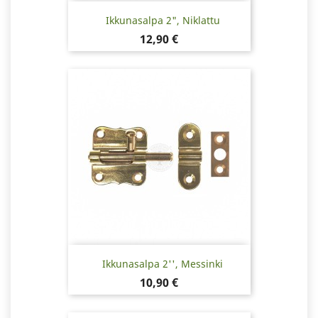
Ikkunasalpa 2", Niklattu
Hinta
12,90 €
Ikkunasalpa 2'', Messinki
Hinta
10,90 €