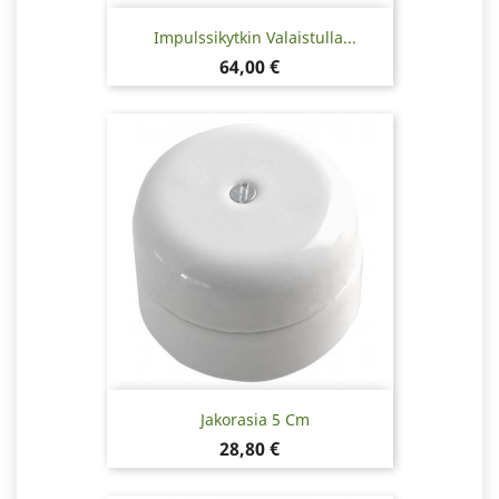
Impulssikytkin Valaistulla...
Hinta
64,00 €
Jakorasia 5 Cm
Hinta
28,80 €