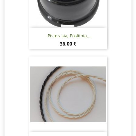
Pistorasia, Posliinia,...
Hinta
36,00 €