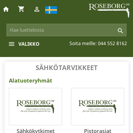
shopping_cart
home


Soita meille:
044 552 8162
VALIKKO
SÄHKÖTARVIKKEET
Alatuoteryhmät
Sähkökytkimet
Pistorasiat