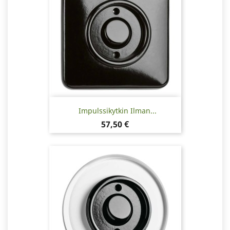
Impulssikytkin Ilman...
Hinta
57,50 €