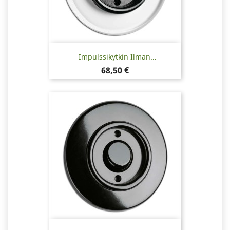
Impulssikytkin Ilman...
Hinta
68,50 €