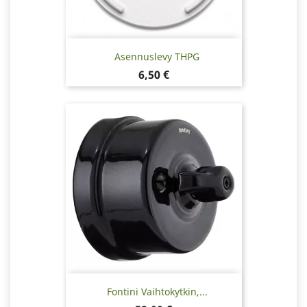
Asennuslevy THPG
Hinta
6,50 €
Fontini Vaihtokytkin,...