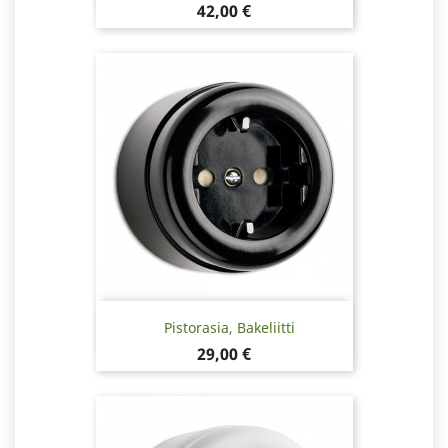
Hinta
42,00 €
Pistorasia, Bakeliitti
Hinta
29,00 €