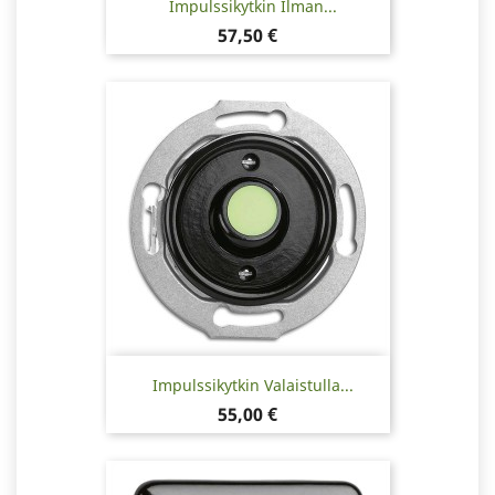
Impulssikytkin Ilman...
Hinta
57,50 €
Impulssikytkin Valaistulla...
Hinta
55,00 €