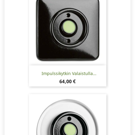
Impulssikytkin Valaistulla...
Hinta
64,00 €