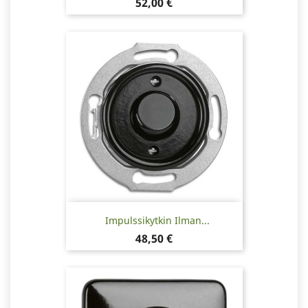
Hinta
52,00 €
Impulssikytkin Ilman...
Hinta
48,50 €