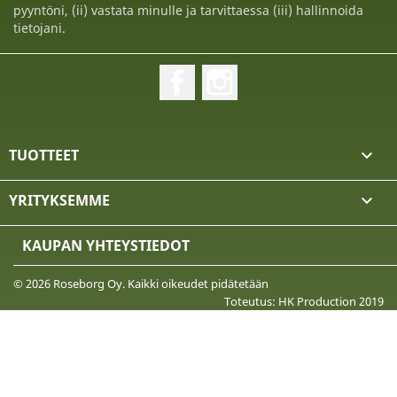
pyyntöni, (ii) vastata minulle ja tarvittaessa (iii) hallinnoida
tietojani.
Facebook
Instagram
TUOTTEET

YRITYKSEMME

KAUPAN YHTEYSTIEDOT
© 2026 Roseborg Oy. Kaikki oikeudet pidätetään
Toteutus: HK Production 2019