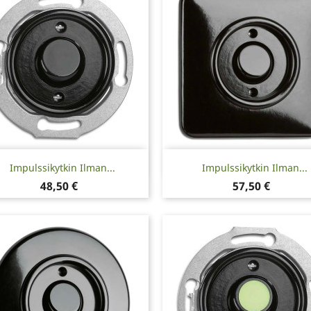
Pikakatselu
Pikakatselu


Impulssikytkin Ilman...
Impulssikytkin Ilman...
Hinta
Hinta
48,50 €
57,50 €