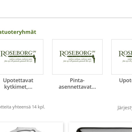
atuoteryhmät
Upotettavat
Pinta-
Upote
(6)
kytkimet,...
asennettavat...
(8)
tteita yhteensä 14 kpl.
Järjest