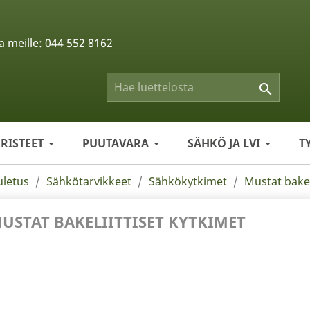
a meille:
044 552 8162

ERISTEET
PUUTAVARA
SÄHKÖ JA LVI
T
uletus
Sähkötarvikkeet
Sähkökytkimet
Mustat bakel
USTAT BAKELIITTISET KYTKIMET