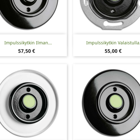
Pikakatselu
Pikakatselu


Impulssikytkin Ilman...
Impulssikytkin Valaistulla.
Hinta
Hinta
57,50 €
55,00 €