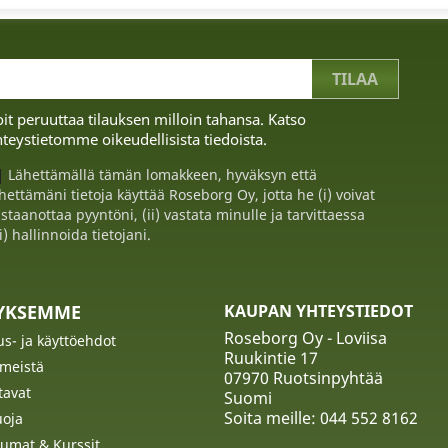
it peruuttaa tilauksen milloin tahansa. Katso
teystietomme oikeudellisista tiedoista.
Lähettämällä tämän lomakkeen, hyväksyn että
hettämäni tietoja käyttää Roseborg Oy, jotta he (i) voivat
staanottaa pyyntöni, (ii) vastata minulle ja tarvittaessa
ii) hallinnoida tietojani.
TYKSEMME
KAUPAN YHTEYSTIEDOT
Roseborg Oy - Loviisa
us- ja käyttöehdot
Ruukintie 17
 meistä
07970 Ruotsinpyhtää
tavat
Suomi
Soita meille:
044 552 8162
uoja
umat & Kurssit