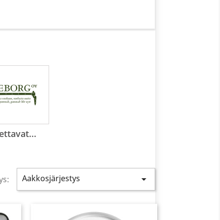
ttavat...
Aakkosjärjestys

ys: