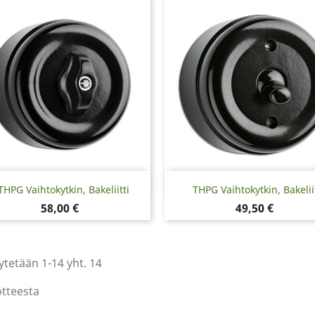
Pikakatselu
Pikakatselu


THPG Vaihtokytkin, Bakeliitti
THPG Vaihtokytkin, Bakeliit
Hinta
Hinta
58,00 €
49,50 €
tetään 1-14 yht. 14
otteesta