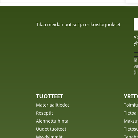
Tilaa meidän uutiset ja erikoistarjoukset
Vo
yh
lä
va
(i
TUOTTEET
YRI
Materiaalitiedot
Toimit
Reseptit
Tietoa
Alennettu hinta
Maksu
Uudet tuotteet
Tietos
Myydyimmät
Tapaht