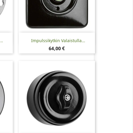
Pikakatselu

..
Impulssikytkin Valaistulla...
Hinta
64,00 €