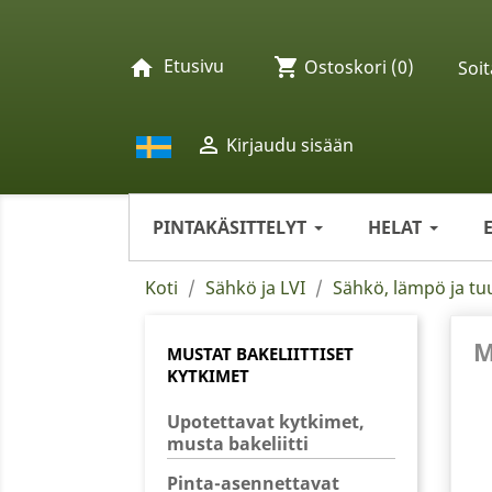
Etusivu
shopping_cart
home
Ostoskori
(0)
Soit

Kirjaudu sisään
PINTAKÄSITTELYT
HELAT
Koti
Sähkö ja LVI
Sähkö, lämpö ja tu
M
MUSTAT BAKELIITTISET
KYTKIMET
Upotettavat kytkimet,
musta bakeliitti
Pinta-asennettavat