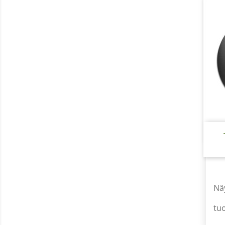
Näy
tu