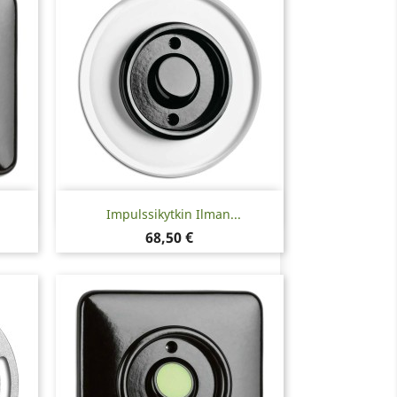
Pikakatselu

Impulssikytkin Ilman...
Hinta
68,50 €