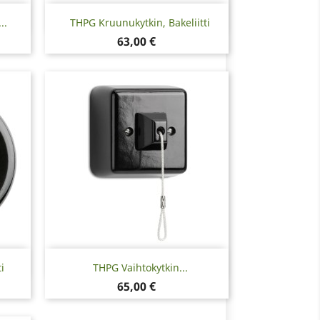
Pikakatselu

..
THPG Kruunukytkin, Bakeliitti
Hinta
63,00 €
Pikakatselu

i
THPG Vaihtokytkin...
Hinta
65,00 €