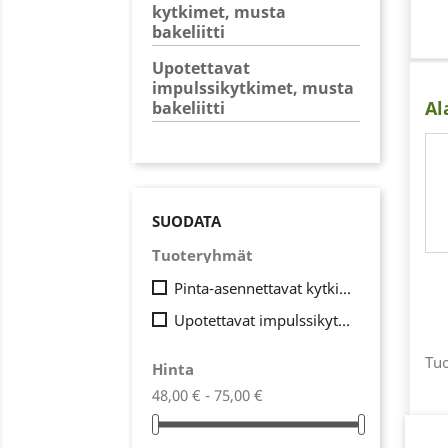
kytkimet, musta
bakeliitti
Upotettavat
impulssikytkimet, musta
Al
bakeliitti
SUODATA
Tuoteryhmät
Pinta-asennettavat kytkimet, musta bakeliitti
Upotettavat impulssikytkimet, musta bakeliitti
Tuo
Hinta
48,00 € - 75,00 €