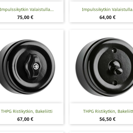
Pikakatselu
Pikakatselu


Impulssikytkin Valaistulla...
Impulssikytkin Valaistulla.
Hinta
Hinta
75,00 €
64,00 €
Pikakatselu
Pikakatselu


THPG Ristikytkin, Bakeliitti
THPG Ristikytkin, Bakeliitt
Hinta
Hinta
67,00 €
56,50 €