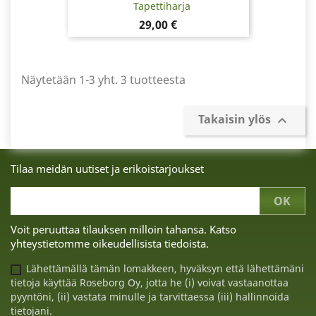
Tapettiharja
Hinta
29,00 €
Näytetään 1-3 yht. 3 tuotteesta
Takaisin ylös

Tilaa meidän uutiset ja erikoistarjoukset
Voit peruuttaa tilauksen milloin tahansa. Katso
yhteystietomme oikeudellisista tiedoista.
Lähettämällä tämän lomakkeen, hyväksyn että lähettämäni
tietoja käyttää Roseborg Oy, jotta he (i) voivat vastaanottaa
pyyntöni, (ii) vastata minulle ja tarvittaessa (iii) hallinnoida
tietojani.