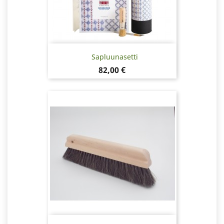
Sapluunasetti
Hinta
82,00 €