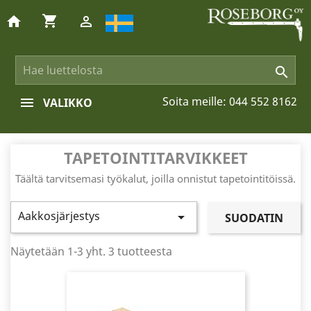
shopping_cart
home


Soita meille:
044 552 8162
VALIKKO
TAPETOINTITARVIKKEET
Täältä tarvitsemasi työkalut, joilla onnistut tapetointitöissä.
Aakkosjärjestys

SUODATIN
Näytetään 1-3 yht. 3 tuotteesta