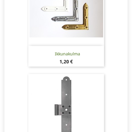
Ikkunakulma
Hinta
1,20 €