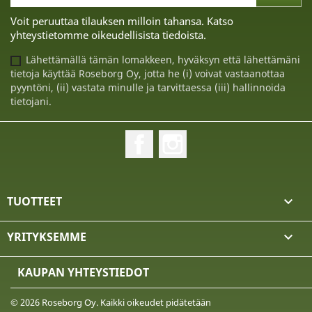
Voit peruuttaa tilauksen milloin tahansa. Katso
yhteystietomme oikeudellisista tiedoista.
Lähettämällä tämän lomakkeen, hyväksyn että lähettämäni
tietoja käyttää Roseborg Oy, jotta he (i) voivat vastaanottaa
pyyntöni, (ii) vastata minulle ja tarvittaessa (iii) hallinnoida
tietojani.
Facebook
Instagram
TUOTTEET

YRITYKSEMME

KAUPAN YHTEYSTIEDOT
© 2026 Roseborg Oy. Kaikki oikeudet pidätetään