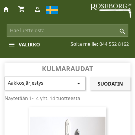
shopping_cart
home


Soita meille:
044 552 8162
VALIKKO
KULMARAUDAT
Aakkosjärjestys

SUODATIN
Näytetään 1-14 yht. 14 tuotteesta