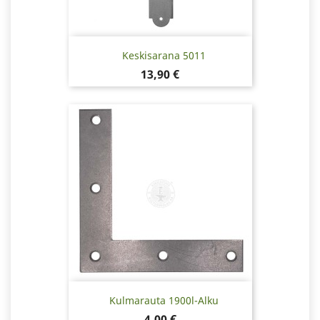
Keskisarana 5011
Hinta
13,90 €
Kulmarauta 1900l-Alku
Hinta
4,00 €