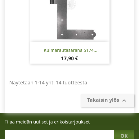
Kulmarautasarana 5174,...
Hinta
17,90 €
Näytetään 1-14 yht. 14 tuotteesta
Takaisin ylös

Tilaa meidän uutiset ja erikoistarjoukset