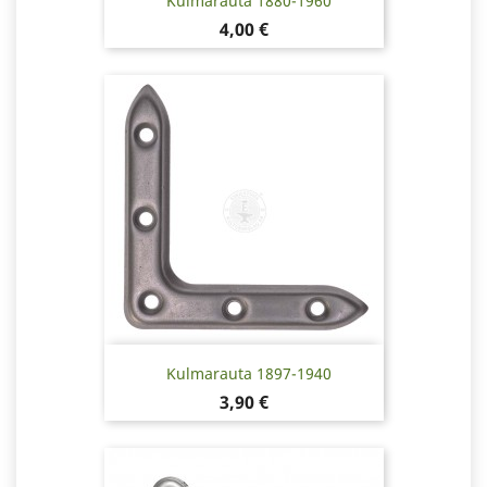
Kulmarauta 1880-1960
Hinta
4,00 €
Kulmarauta 1897-1940
Hinta
3,90 €