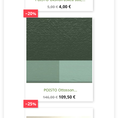
Normaalihinta
Hinta
4,00 €
5,00 €
−20%
POISTO Ottosson...
Normaalihinta
Hinta
109,50 €
146,00 €
−25%