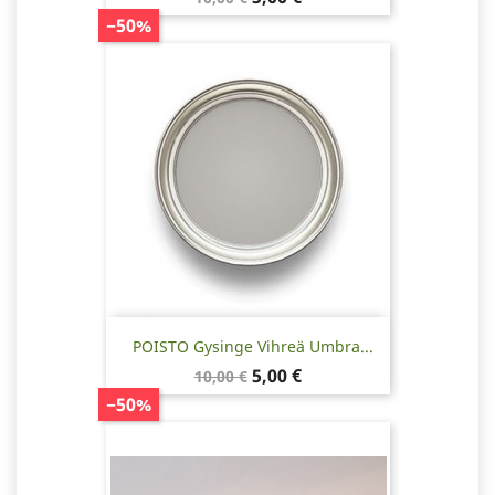
−50%
POISTO Gysinge Vihreä Umbra...
Normaalihinta
Hinta
5,00 €
10,00 €
−50%