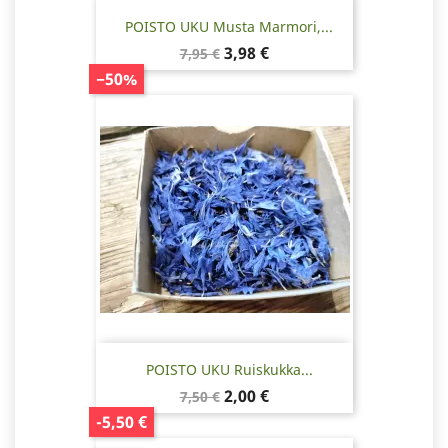
POISTO UKU Musta Marmori,...
Normaalihinta
Hinta
3,98 €
7,95 €
−50%
POISTO UKU Ruiskukka...
Normaalihinta
Hinta
2,00 €
7,50 €
-5,50 €