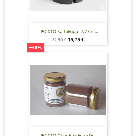
POISTO Kattokuppi 7,7 Cm...
Normaalihinta
Hinta
15,75 €
22,50 €
−30%
POISTO Oksiidiruskea 686,...