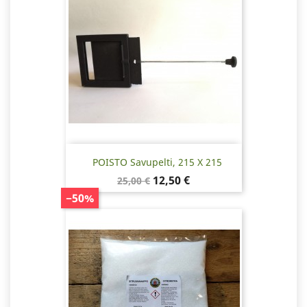
POISTO Savupelti, 215 X 215
Normaalihinta
Hinta
12,50 €
25,00 €
−50%