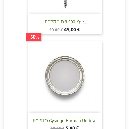
POISTO Erä 900 Kpl:...
Normaalihinta
Hinta
45,00 €
90,00 €
−50%
POISTO Gysinge Harmaa Umbra...
Normaalihinta
Hinta
5,00 €
10,00 €