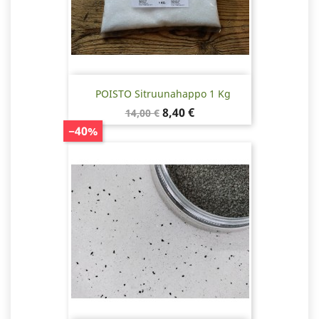
POISTO Sitruunahappo 1 Kg
Normaalihinta
Hinta
8,40 €
14,00 €
−40%