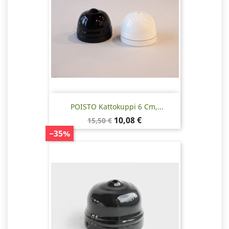
POISTO Kattokuppi 6 Cm,...
Normaalihinta
Hinta
10,08 €
15,50 €
−35%