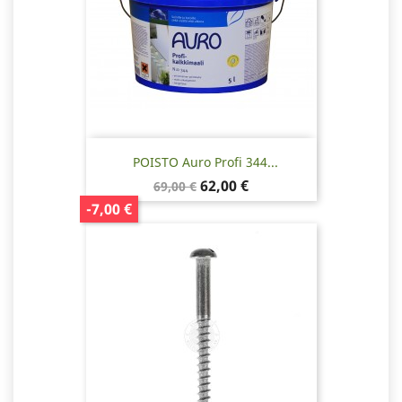
POISTO Auro Profi 344...
Normaalihinta
Hinta
62,00 €
69,00 €
-7,00 €