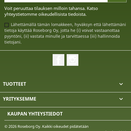
Voit peruuttaa tilauksen milloin tahansa. Katso
yhteystietomme oikeudellisista tiedoista.
Lähettämällä tämän lomakkeen, hyväksyn että lähettämäni
tietoja käyttää Roseborg Oy, jotta he (i) voivat vastaanottaa
pyyntöni, (ii) vastata minulle ja tarvittaessa (iii) hallinnoida
tietojani.
Facebook
Instagram
TUOTTEET

YRITYKSEMME

KAUPAN YHTEYSTIEDOT
© 2026 Roseborg Oy. Kaikki oikeudet pidätetään