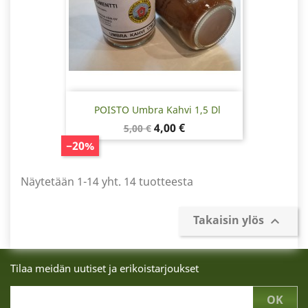
POISTO Umbra Kahvi 1,5 Dl
Normaalihinta
Hinta
4,00 €
5,00 €
−20%
Näytetään 1-14 yht. 14 tuotteesta
Takaisin ylös

Tilaa meidän uutiset ja erikoistarjoukset