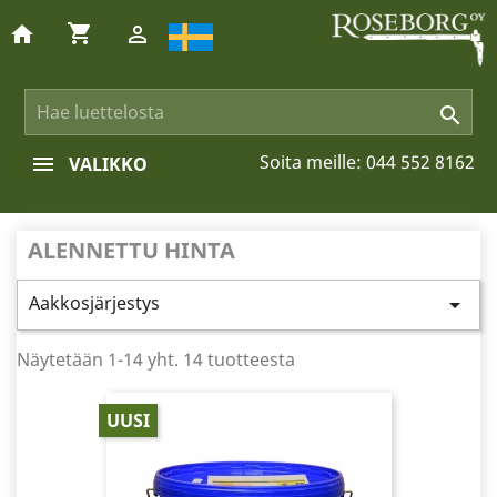
shopping_cart
home


Soita meille:
044 552 8162
VALIKKO
ALENNETTU HINTA
Aakkosjärjestys

Näytetään 1-14 yht. 14 tuotteesta
UUSI