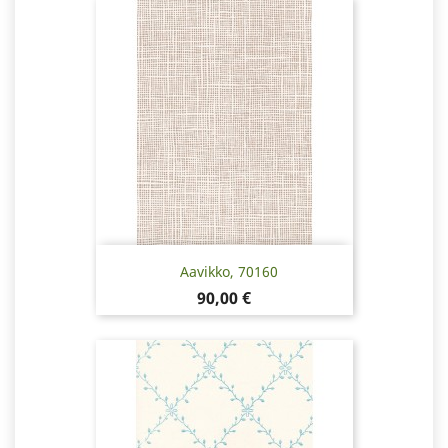
Aavikko, 70160
Hinta
90,00 €