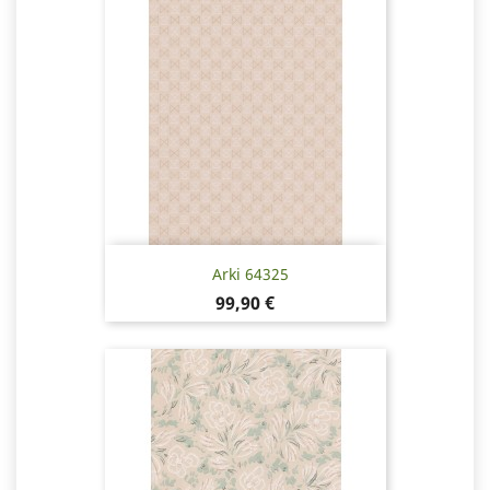
Arki 64325
Hinta
99,90 €