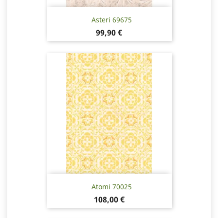
Asteri 69675
Hinta
99,90 €
Atomi 70025
Hinta
108,00 €