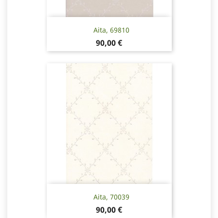
Aita, 69810
Hinta
90,00 €
Aita, 70039
Hinta
90,00 €