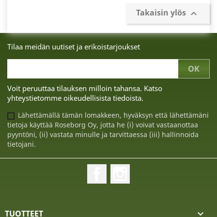
Takaisin ylös

Tilaa meidän uutiset ja erikoistarjoukset
Voit peruuttaa tilauksen milloin tahansa. Katso
yhteystietomme oikeudellisista tiedoista.
Lähettämällä tämän lomakkeen, hyväksyn että lähettämäni
tietoja käyttää Roseborg Oy, jotta he (i) voivat vastaanottaa
pyyntöni, (ii) vastata minulle ja tarvittaessa (iii) hallinnoida
tietojani.
Facebook
Instagram
TUOTTEET
