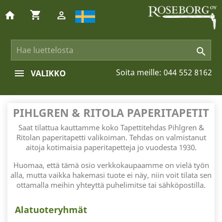
shopping_cart
home


Soita meille:
044 552 8162
VALIKKO
PIHLGREN & RITOLA PAPERITAPETIT
Saat tilattua kauttamme koko Tapettitehdas Pihlgren &
Ritolan paperitapetti valikoiman. Tehdas on valmistanut
aitoja kotimaisia paperitapetteja jo vuodesta 1930.
Huomaa, että tämä osio verkkokaupaamme on vielä työn
alla, mutta vaikka hakemasi tuote ei näy, niin voit tilata sen
ottamalla meihin yhteyttä puhelimitse tai sähköpostilla.
Alatuoteryhmät