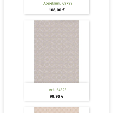
Appelsiini, 69799
Hinta
108,00 €
Arki 64323
Hinta
99,90 €