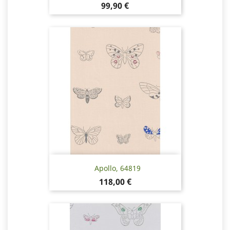
Hinta
99,90 €
Apollo, 64819
Hinta
118,00 €