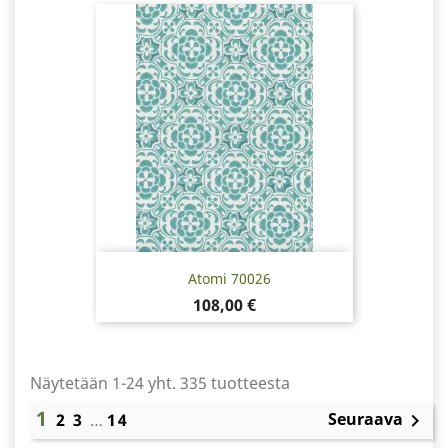
Atomi 70026
Hinta
108,00 €
Näytetään 1-24 yht. 335 tuotteesta
1
Seuraava
2
3
…
14
