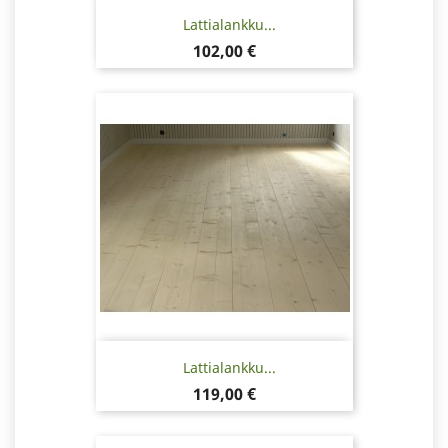
Lattialankku...
Hinta
102,00 €
Lattialankku...
Hinta
119,00 €