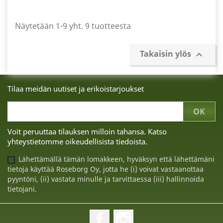
Näytetään 1-9 yht. 9 tuotteesta
Takaisin ylös

Tilaa meidän uutiset ja erikoistarjoukset
Voit peruuttaa tilauksen milloin tahansa. Katso
yhteystietomme oikeudellisista tiedoista.
Lähettämällä tämän lomakkeen, hyväksyn että lähettämäni
tietoja käyttää Roseborg Oy, jotta he (i) voivat vastaanottaa
pyyntöni, (ii) vastata minulle ja tarvittaessa (iii) hallinnoida
tietojani.
Facebook
Instagram