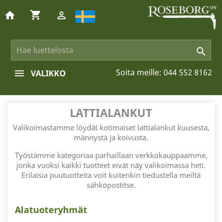
shopping_cart
home


Soita meille:
044 552 8162
VALIKKO
LATTIALANKUT
Valikoimastamme löydät kotimaiset lattialankut kuusesta,
männystä ja koivusta.
Työstämme kategoriaa parhaillaan verkkokauppaamme,
jonka vuoksi kaikki tuotteet eivät näy valikoimassa heti.
Erilaisia puutuotteita voit kuitenkin tiedustella meiltä
sähköpostitse.
Alatuoteryhmät