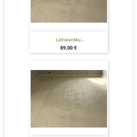
Lattialankku...
Hinta
89,00 €