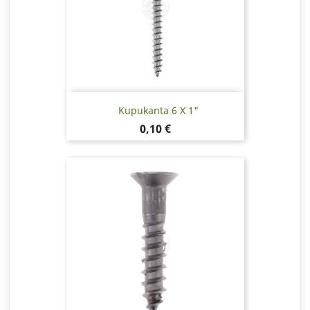
Kupukanta 6 X 1"
Hinta
0,10 €