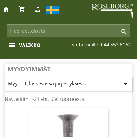
shopping_cart
home


Soita meille:
044 552 8162
VALIKKO
MYYDYIMMÄT
Myynnit, laskevassa järjestyksessä

Näytetään 1-24 yht. 666 tuotteesta