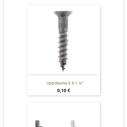
Uppokanta 6 X 1 ¼"
Hinta
0,10 €