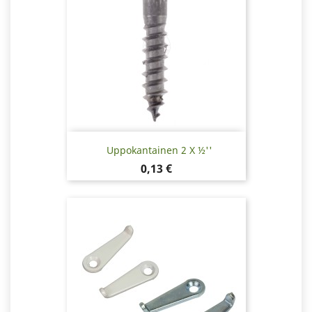
Uppokantainen 2 X ½''
Hinta
0,13 €