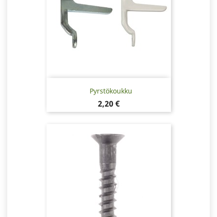
Pyrstökoukku
Hinta
2,20 €