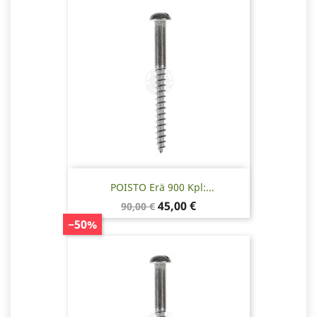
POISTO Erä 900 Kpl:...
Normaalihinta
Hinta
45,00 €
90,00 €
−50%