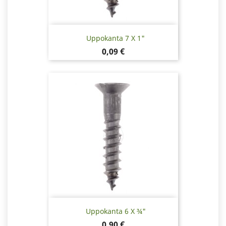
Uppokanta 7 X 1"
Hinta
0,09 €
Uppokanta 6 X ¾"
Hinta
0,90 €