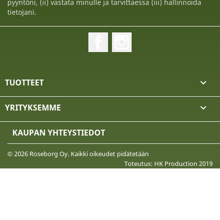
pyyntöni, (ii) vastata minulle ja tarvittaessa (iii) hallinnoida
tietojani.
Facebook
Instagram
TUOTTEET

YRITYKSEMME

KAUPAN YHTEYSTIEDOT
© 2026 Roseborg Oy. Kaikki oikeudet pidätetään
Toteutus: HK Production 2019