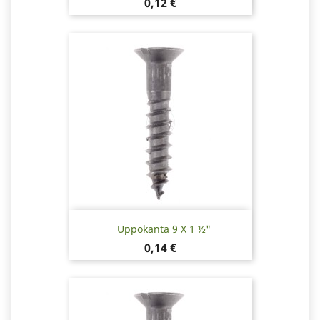
Hinta
0,12 €
Uppokanta 9 X 1 ½"
Hinta
0,14 €