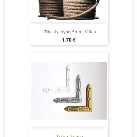
Tiivistysnyöri 5mm, Villaa
Hinta
1,70 €
Ikkunakulma