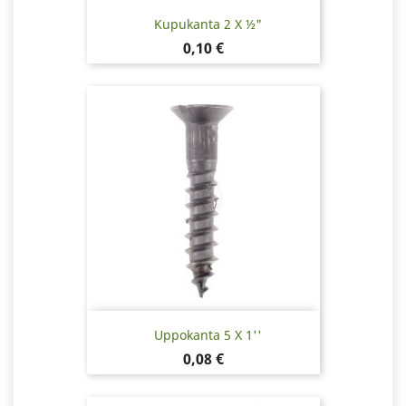
Kupukanta 2 X ½"
Hinta
0,10 €
Uppokanta 5 X 1''
Hinta
0,08 €