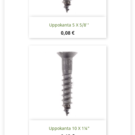
Uppokanta 5 X 5/8''
Hinta
0,08 €
Uppokanta 10 X 1¼"