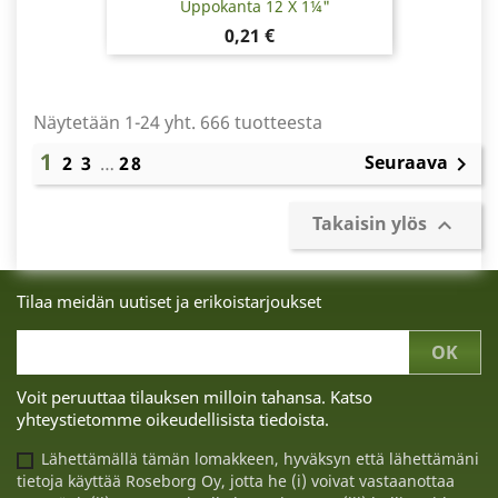
Uppokanta 12 X 1¼"
Hinta
0,21 €
Näytetään 1-24 yht. 666 tuotteesta
1
Seuraava
2
3
…
28

Takaisin ylös

Tilaa meidän uutiset ja erikoistarjoukset
Voit peruuttaa tilauksen milloin tahansa. Katso
yhteystietomme oikeudellisista tiedoista.
Lähettämällä tämän lomakkeen, hyväksyn että lähettämäni
tietoja käyttää Roseborg Oy, jotta he (i) voivat vastaanottaa