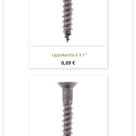
Uppokanta 6 X 1"
Hinta
0,09 €