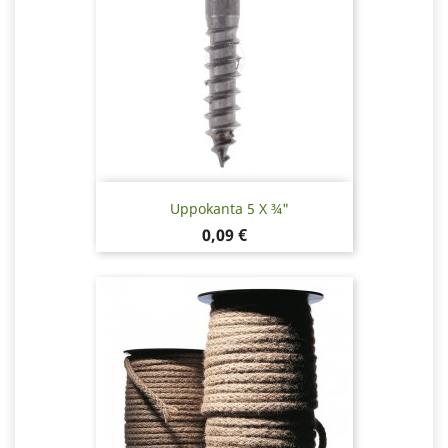
Uppokanta 5 X ¾"
Hinta
0,09 €