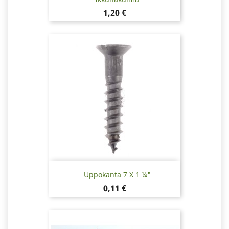
Hinta
1,20 €
Uppokanta 7 X 1 ¼"
Hinta
0,11 €