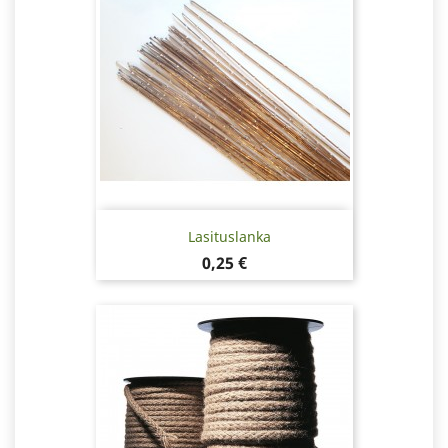
Lasituslanka
Hinta
0,25 €