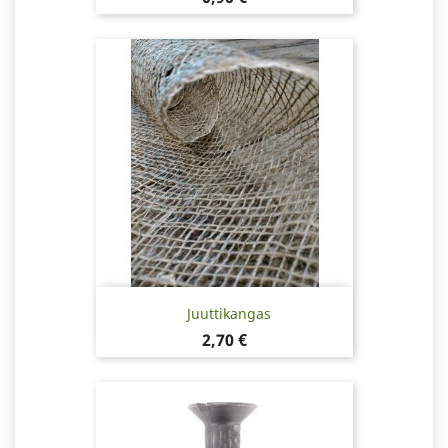
Juuttikangas
Hinta
2,70 €