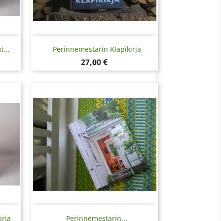
Pikakatselu

...
Perinnemestarin Klapikirja
Hinta
27,00 €
Pikakatselu

irja
Perinnemestarin...