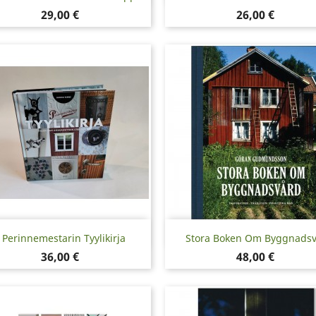
Hinta
Hinta
29,00 €
26,00 €
Pikakatselu
Pikakatselu


Perinnemestarin Tyylikirja
Stora Boken Om Byggnads
Hinta
Hinta
36,00 €
48,00 €