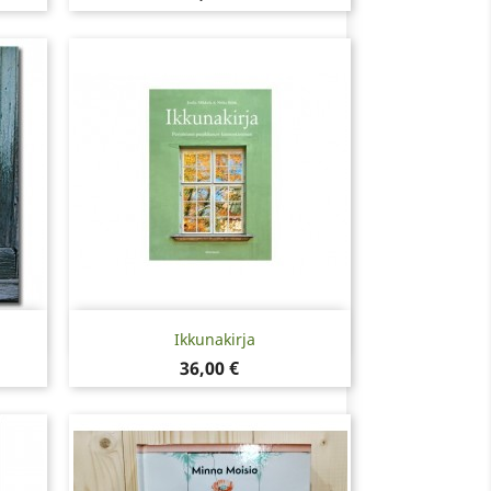
Pikakatselu

Ikkunakirja
Hinta
36,00 €