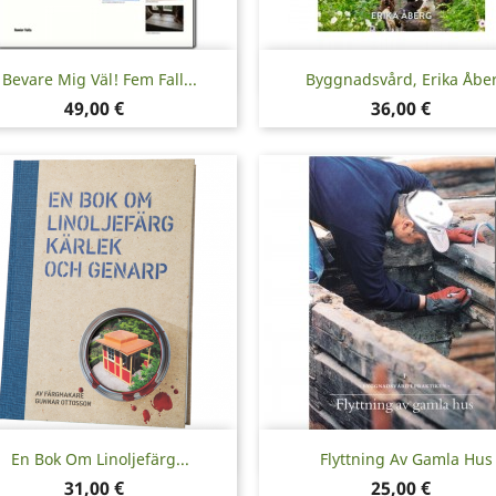
Pikakatselu
Pikakatselu


Bevare Mig Väl! Fem Fall...
Byggnadsvård, Erika Åbe
Hinta
Hinta
49,00 €
36,00 €
Pikakatselu
Pikakatselu


En Bok Om Linoljefärg...
Flyttning Av Gamla Hus
Hinta
Hinta
31,00 €
25,00 €