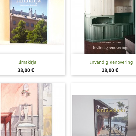
Pikakatselu
Pikakatselu


Ilmakirja
Invändig Renovering
Hinta
Hinta
38,00 €
28,00 €