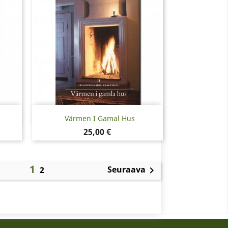
Pikakatselu

Värmen I Gamal Hus
Hinta
25,00 €
1
Seuraava
2
