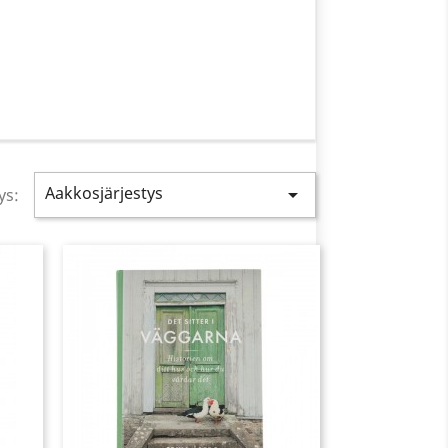
Aakkosjärjestys

ys: