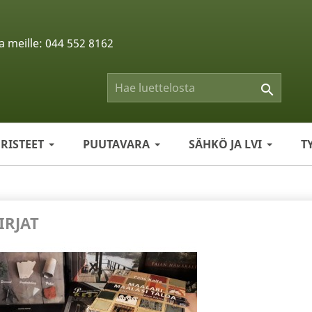
a meille:
044 552 8162

ERISTEET
PUUTAVARA
SÄHKÖ JA LVI
T
IRJAT