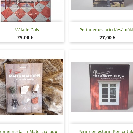
Pikakatselu
Pikakatselu


Målade Golv
Perinnemestarin Kesämökki
Hinta
Hinta
25,00 €
27,00 €
Pikakatselu
Pikakatselu


rinnemestarin Materiaalioppi
Perinnemestarin Remonttik