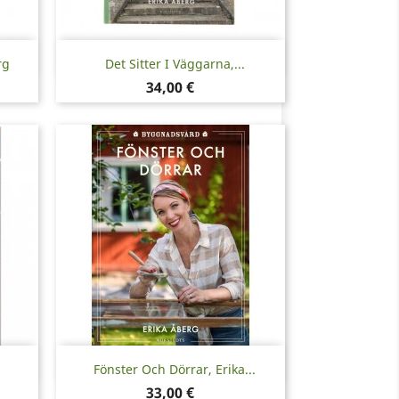
Pikakatselu

rg
Det Sitter I Väggarna,...
Hinta
34,00 €
Pikakatselu

Fönster Och Dörrar, Erika...
Hinta
33,00 €