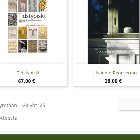
Pikakatselu
Pikakatselu


Tidstypiskt
Utvändig Renovering
Hinta
Hinta
67,00 €
28,00 €
tetään 1-24 yht. 25
otteesta