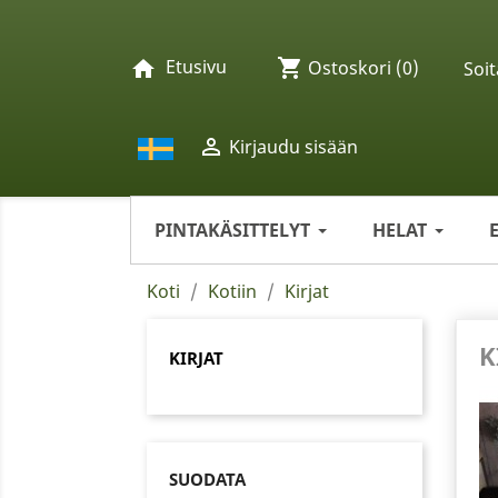
Etusivu
shopping_cart
home
Ostoskori
(0)
Soit

Kirjaudu sisään
PINTAKÄSITTELYT
HELAT
Koti
Kotiin
Kirjat
K
KIRJAT
SUODATA