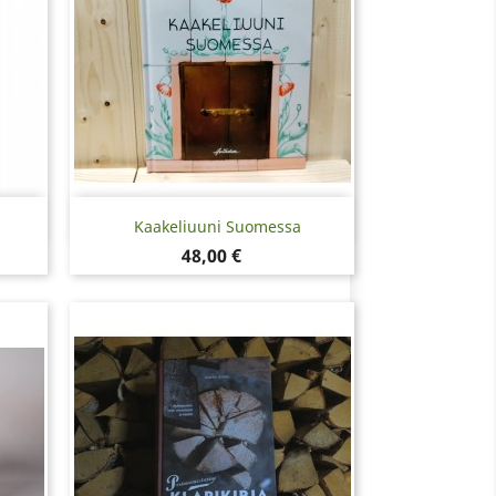
Pikakatselu

Kaakeliuuni Suomessa
Hinta
48,00 €