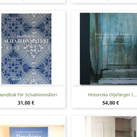
Pikakatselu
Pikakatselu


Handbok För Schablonmåleri
Historiska Oljefärger I...
Hinta
Hinta
31,00 €
54,00 €