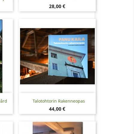
Hinta
28,00 €
Pikakatselu

vård
Talotohtorin Rakenneopas
Hinta
44,00 €