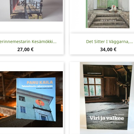
Pikakatselu
Pikakatselu


erinnemestarin Kesämökki...
Det Sitter I Väggarna,...
Hinta
Hinta
27,00 €
34,00 €