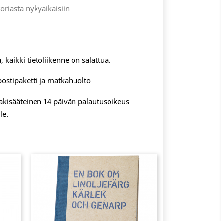
oriasta nykyaikaisiin
, kaikki tietoliikenne on salattua.
postipaketti ja matkahuolto
 lakisääteinen 14 päivän palautusoikeus
le.