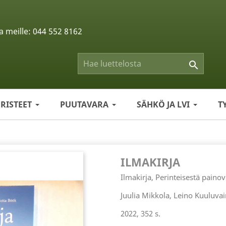
a meille:
044 552 8162

ERISTEET
PUUTAVARA
SÄHKÖ JA LVI
T
ILMAKIRJA
Ilmakirja, Perinteisestä pain
Juulia Mikkola, Leino Kuuluva
2022, 352 s.