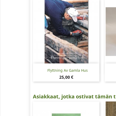
Pikakatselu

Flyttning Av Gamla Hus
Hinta
25,00 €
Asiakkaat, jotka ostivat tämän t