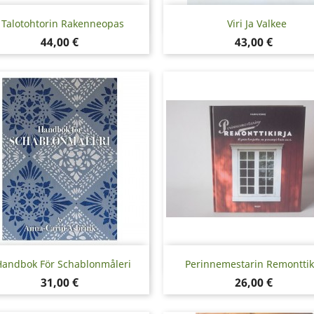
Pikakatselu
Pikakatselu


Talotohtorin Rakenneopas
Viri Ja Valkee
Hinta
Hinta
44,00 €
43,00 €
Pikakatselu
Pikakatselu


andbok För Schablonmåleri
Perinnemestarin Remonttik
Hinta
Hinta
31,00 €
26,00 €