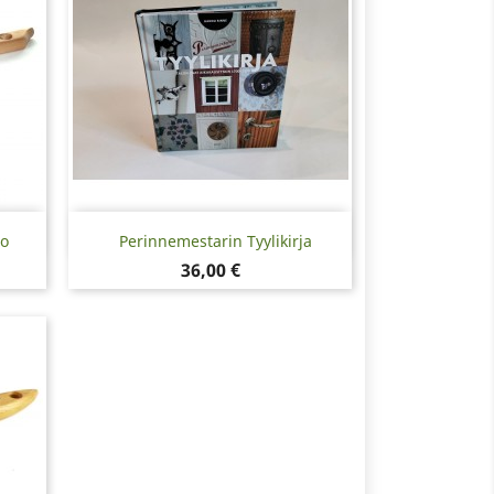
Pikakatselu

no
Perinnemestarin Tyylikirja
Hinta
36,00 €