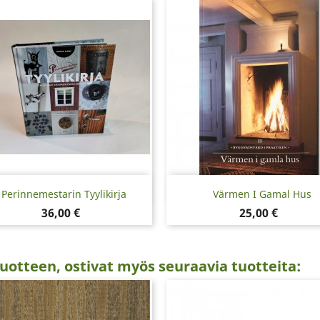
Pikakatselu
Pikakatselu


Perinnemestarin Tyylikirja
Värmen I Gamal Hus
Hinta
Hinta
36,00 €
25,00 €
uotteen, ostivat myös seuraavia tuotteita: