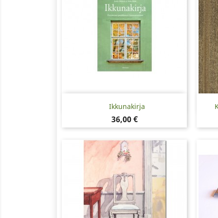
Pikakatselu

Ikkunakirja
K
Hinta
36,00 €