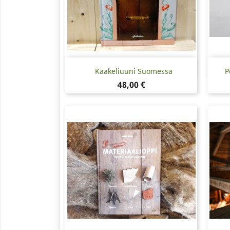
Pikakatselu

Kaakeliuuni Suomessa
P
Hinta
48,00 €