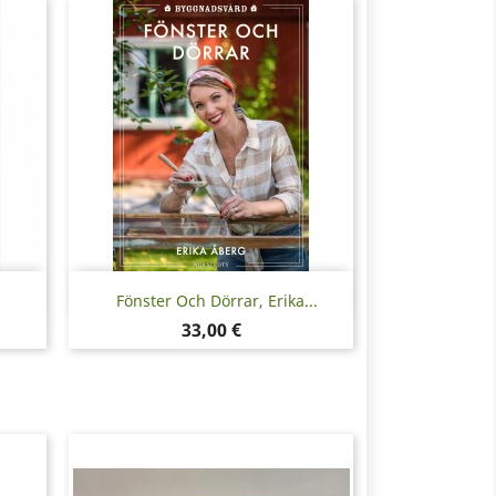
Pikakatselu

Fönster Och Dörrar, Erika...
Hinta
33,00 €