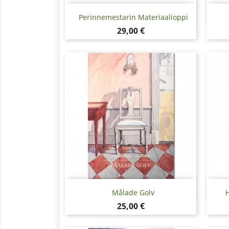
Pikakatselu

Perinnemestarin Materiaalioppi
Hinta
29,00 €
Pikakatselu

Målade Golv
H
Hinta
25,00 €