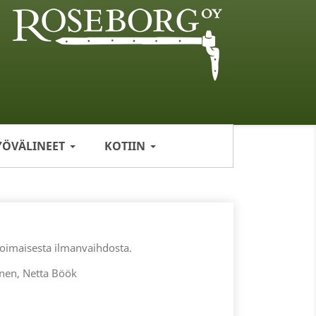
YÖVÄLINEET
KOTIIN
ovoimaisesta ilmanvaihdosta.
inen, Netta Böök