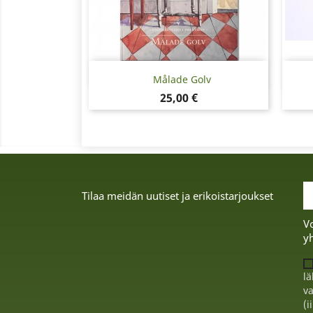
Pikakatselu

Målade Golv
Hinta
25,00 €
Tilaa meidän uutiset ja erikoistarjoukset
Vo
yh
lä
va
(i