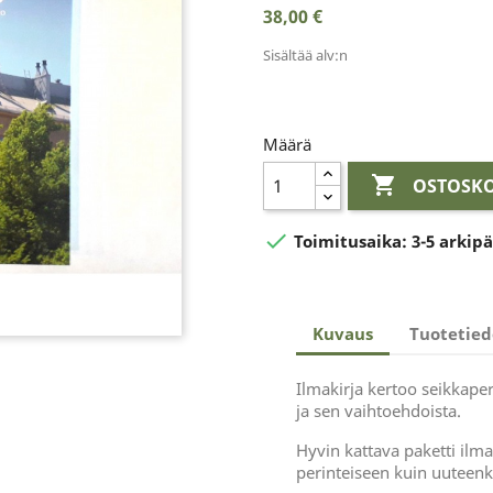
38,00 €
Sisältää alv:n
Määrä

OSTOSKO

Toimitusaika:
3-5 arkip
Kuvaus
Tuotetied
Ilmakirja kertoo seikkaper
ja sen vaihtoehdoista.
Hyvin kattava paketti ilm
perinteiseen kuin uuteenk