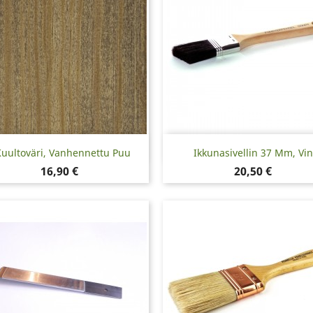
Pikakatselu
Pikakatselu


uultoväri, Vanhennettu Puu
Ikkunasivellin 37 Mm, Vi
Hinta
Hinta
16,90 €
20,50 €