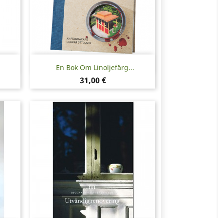
Pikakatselu

En Bok Om Linoljefärg...
Hinta
31,00 €