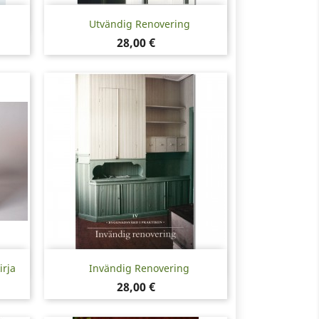
Pikakatselu

Utvändig Renovering
Hinta
28,00 €
Pikakatselu

irja
Invändig Renovering
Hinta
28,00 €