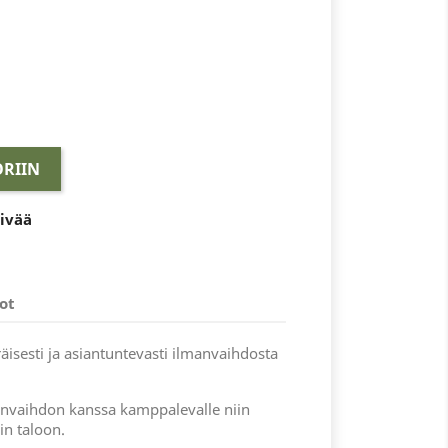
RIIN
äivää
ot
äisesti ja asiantuntevasti ilmanvaihdosta
anvaihdon kanssa kamppalevalle niin
in taloon.