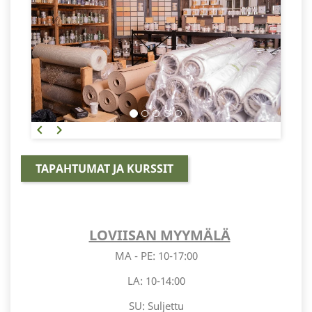
Edellinen
Seuraava
keyboard_arrow_left
keyboard_arrow_right
TAPAHTUMAT JA KURSSIT
LOVIISAN MYYMÄLÄ
MA - PE: 10-17:00
LA: 10-14:00
SU: Suljettu