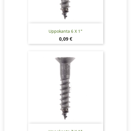
Uppokanta 6 X 1"
Hinta
0,09 €