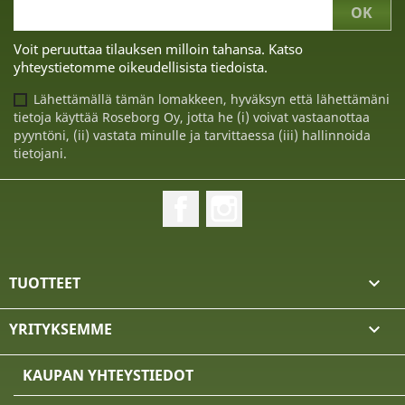
Voit peruuttaa tilauksen milloin tahansa. Katso
yhteystietomme oikeudellisista tiedoista.
Lähettämällä tämän lomakkeen, hyväksyn että lähettämäni
tietoja käyttää Roseborg Oy, jotta he (i) voivat vastaanottaa
pyyntöni, (ii) vastata minulle ja tarvittaessa (iii) hallinnoida
tietojani.
Facebook
Instagram
TUOTTEET

YRITYKSEMME

KAUPAN YHTEYSTIEDOT