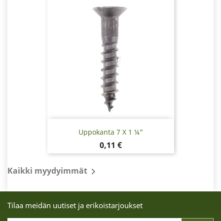
Uppokanta 7 X 1 ¼"
Hinta
0,11 €
Kaikki myydyimmät

Tilaa meidän uutiset ja erikoistarjoukset