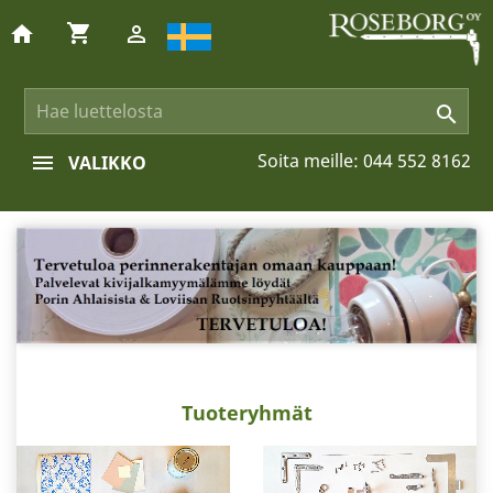
shopping_cart
home


Soita meille:
044 552 8162
VALIKKO
Tuoteryhmät