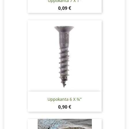
Uppokanta 7 X 1"
Hinta
0,09 €
Uppokanta 6 X ¾"
Hinta
0,90 €