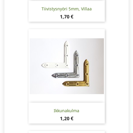
Tiivistysnyöri 5mm, Villaa
Hinta
1,70 €
Ikkunakulma
Hinta
1,20 €