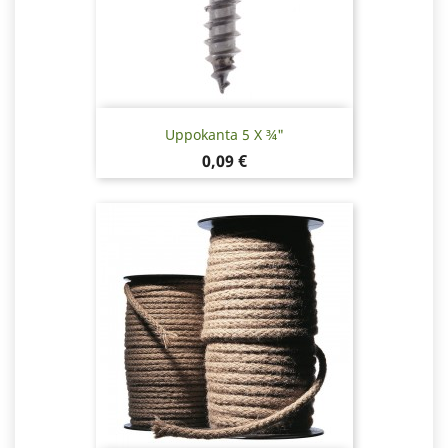
Uppokanta 5 X ¾"
Hinta
0,09 €