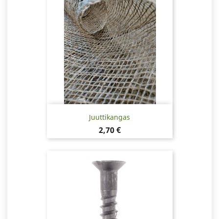
Juuttikangas
Hinta
2,70 €