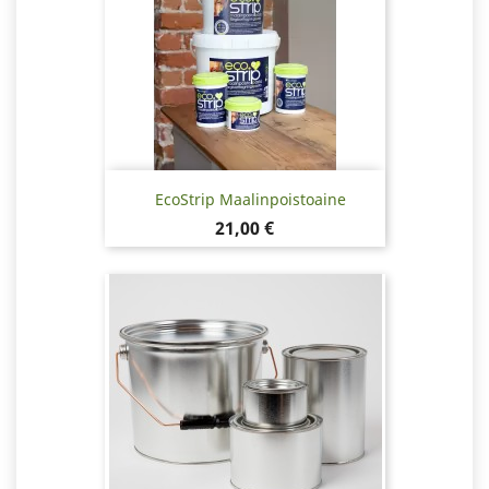
EcoStrip Maalinpoistoaine
Hinta
21,00 €