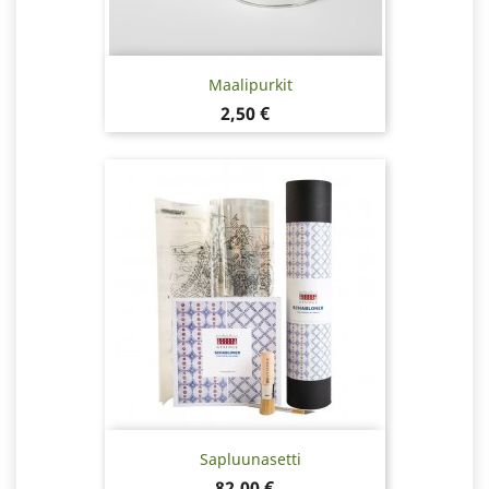
Maalipurkit
Hinta
2,50 €
Sapluunasetti
Hinta
82,00 €