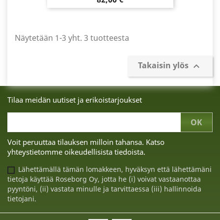
Näytetään 1-3 yht. 3 tuotteesta
Takaisin ylös

Tilaa meidän uutiset ja erikoistarjoukset
Voit peruuttaa tilauksen milloin tahansa. Katso
yhteystietomme oikeudellisista tiedoista.
Lähettämällä tämän lomakkeen, hyväksyn että lähettämäni
tietoja käyttää Roseborg Oy, jotta he (i) voivat vastaanottaa
pyyntöni, (ii) vastata minulle ja tarvittaessa (iii) hallinnoida
tietojani.