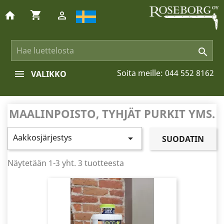
shopping_cart
home


Soita meille:
044 552 8162
VALIKKO
MAALINPOISTO, TYHJÄT PURKIT YMS.
Aakkosjärjestys

SUODATIN
Näytetään 1-3 yht. 3 tuotteesta