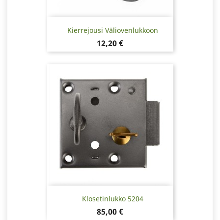
Kierrejousi Väliovenlukkoon
Hinta
12,20 €
Klosetinlukko 5204
Hinta
85,00 €