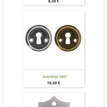
Hinta
8,50 €
Avainkilpi 3407
Hinta
19,50 €