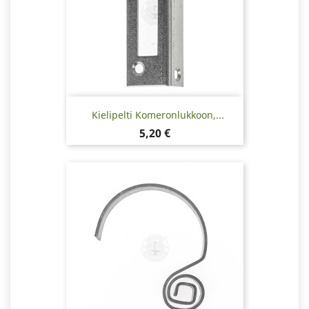
Kielipelti Komeronlukkoon,...
Hinta
5,20 €