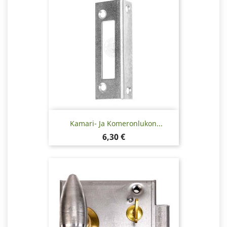
Kamari- Ja Komeronlukon...
Hinta
6,30 €