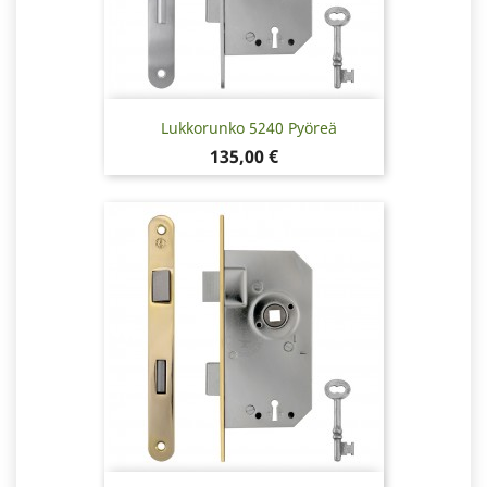
Lukkorunko 5240 Pyöreä
Hinta
135,00 €