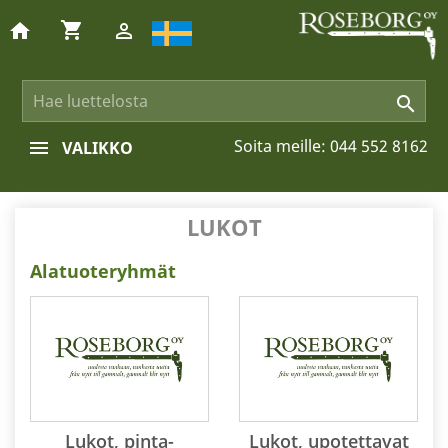
shopping_cart
home


Soita meille:
044 552 8162
VALIKKO
LUKOT
Alatuoteryhmät
Lukot, pinta-
Lukot, upotettavat