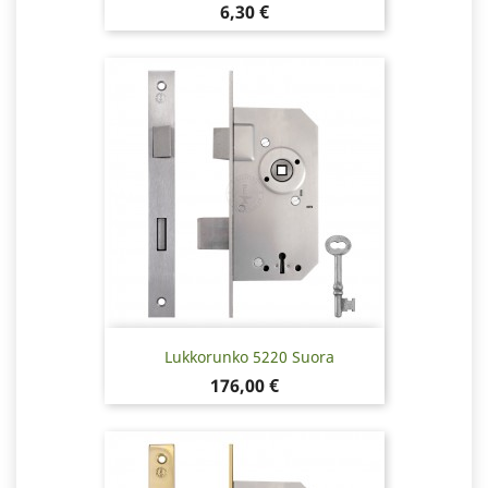
Hinta
6,30 €
Lukkorunko 5220 Suora
Hinta
176,00 €