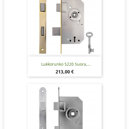
Lukkorunko 5220 Suora,...
Hinta
213,00 €