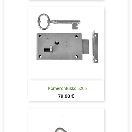
Komeronlukko 5205
Hinta
79,90 €