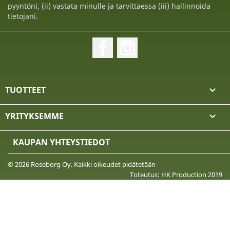
pyyntöni, (ii) vastata minulle ja tarvittaessa (iii) hallinnoida
tietojani.
Facebook
Instagram
TUOTTEET

YRITYKSEMME

KAUPAN YHTEYSTIEDOT
© 2026 Roseborg Oy. Kaikki oikeudet pidätetään
Toteutus: HK Production 2019