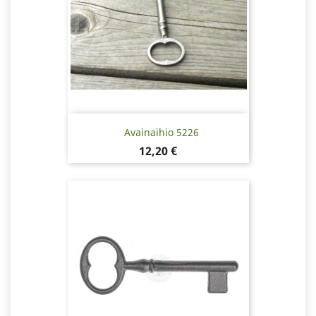
Avainaihio 5226
Hinta
12,20 €