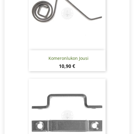
Komeronlukon Jousi
Hinta
10,90 €