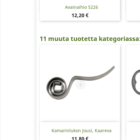
Pikakatselu

Avainaihio 5226
Hinta
12,20 €
11 muuta tuotetta kategoriassa
Pikakatselu

Kamarinlukon Jousi, Kaareva
Hinta
11,80 €