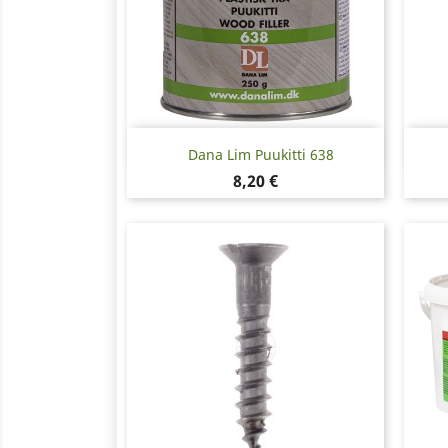
Pikakatselu

Dana Lim Puukitti 638
Hinta
8,20 €