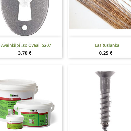
Pikakatselu
Pikakatselu


Avainkilpi Iso Ovaali 5207
Lasituslanka
Hinta
Hinta
3,70 €
0,25 €