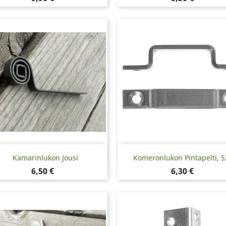
Pikakatselu
Pikakatselu


Kamarinlukon Jousi
Komeronlukon Pintapelti, 
Hinta
Hinta
6,50 €
6,30 €