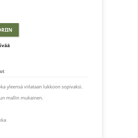
RIIN
äivää
ot
ka yleensä viilataan lukkoon sopivaksi.
un mallin mukainen.
kka