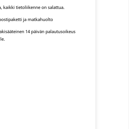
, kaikki tietoliikenne on salattua.
postipaketti ja matkahuolto
 lakisääteinen 14 päivän palautusoikeus
le.