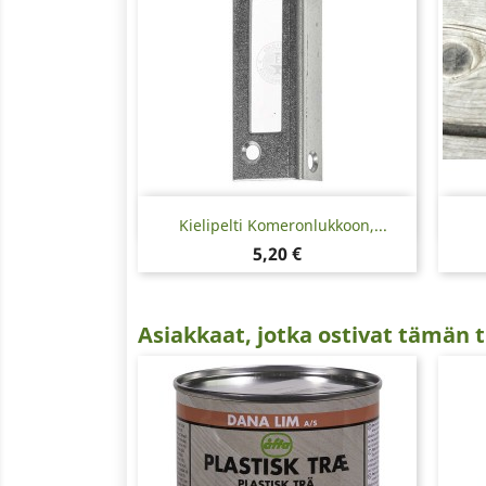
Pikakatselu

Kielipelti Komeronlukkoon,...
Hinta
5,20 €
Asiakkaat, jotka ostivat tämän t