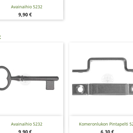
Pikakatselu

Avainaihio 5232
Hinta
9,90 €
:
Pikakatselu
Pikakatselu


Avainaihio 5232
Komeronlukon Pintapelti 5
Hinta
Hinta
9,90 €
6,30 €