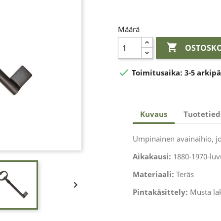
Määrä

OSTOSKO

Toimitusaika:
3-5 arkip
Kuvaus
Tuotetied
Umpinainen avainaihio, jo
Aikakausi:
1880-1970-luv
Materiaali:
Teräs

Pintakäsittely:
Musta la