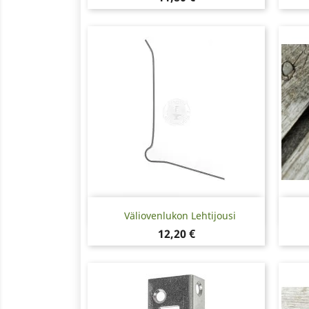
Pikakatselu

Väliovenlukon Lehtijousi
Hinta
12,20 €