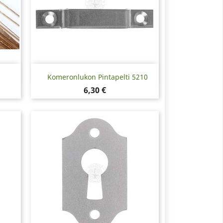
Pikakatselu

Komeronlukon Pintapelti 5210
Hinta
6,30 €