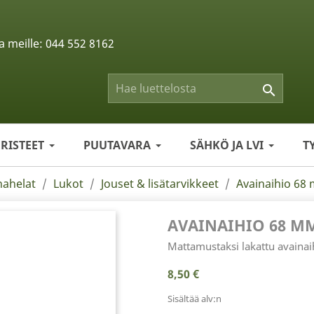
a meille:
044 552 8162

ERISTEET
PUUTAVARA
SÄHKÖ JA LVI
T
nahelat
Lukot
Jouset & lisätarvikkeet
Avainaihio 68
AVAINAIHIO 68 M
Mattamustaksi lakattu avainai
8,50 €
Sisältää alv:n