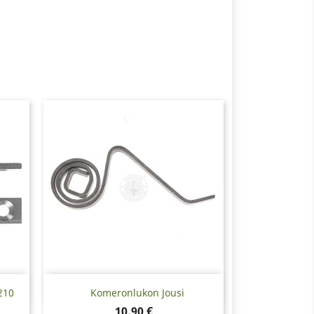
Pikakatselu

210
Komeronlukon Jousi
Hinta
10,90 €