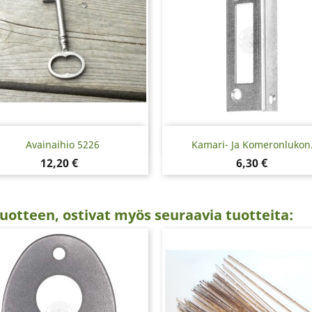
Pikakatselu
Pikakatselu


Avainaihio 5226
Kamari- Ja Komeronlukon.
Hinta
Hinta
12,20 €
6,30 €
uotteen, ostivat myös seuraavia tuotteita: