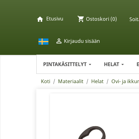
Etusivu
shopping_cart
home
Ostoskori
(0)
Soit

Kirjaudu sisään
PINTAKÄSITTELYT
HELAT
Koti
Materiaalit
Helat
Ovi- ja ikku