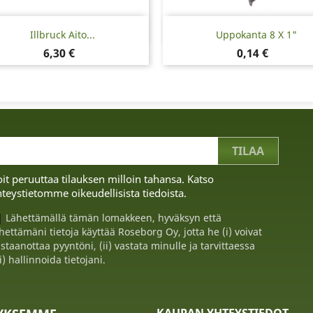
Pikakatselu
Pikakatselu


Illbruck Aito...
Uppokanta 8 X 1"
Hinta
Hinta
6,30 €
0,14 €
it peruuttaa tilauksen milloin tahansa. Katso
teystietomme oikeudellisista tiedoista.
Lähettämällä tämän lomakkeen, hyväksyn että
hettämäni tietoja käyttää Roseborg Oy, jotta he (i) voivat
staanottaa pyyntöni, (ii) vastata minulle ja tarvittaessa
ii) hallinnoida tietojani.