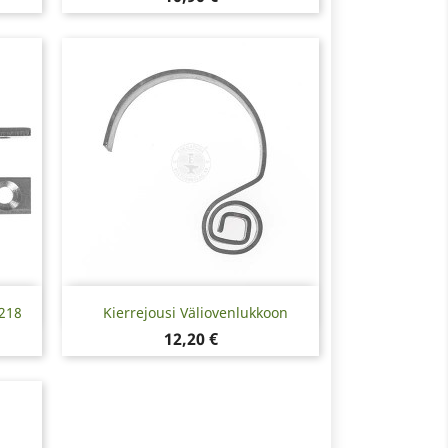
Pikakatselu

5218
Kierrejousi Väliovenlukkoon
Hinta
12,20 €