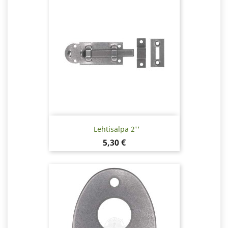
Lehtisalpa 2''
Hinta
5,30 €