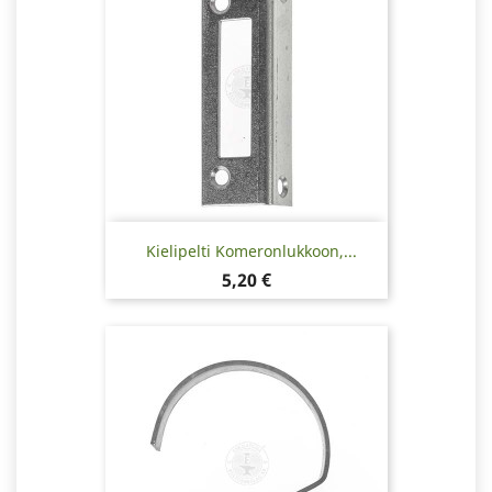
Kielipelti Komeronlukkoon,...
Hinta
5,20 €