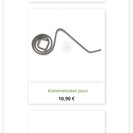
Komeronlukon Jousi
Hinta
10,90 €