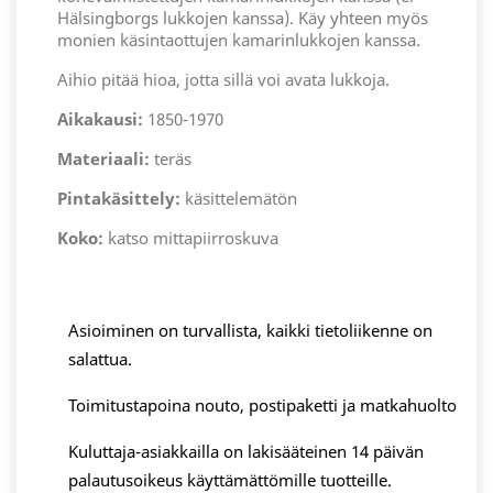
Hälsingborgs lukkojen kanssa). Käy yhteen myös
monien käsintaottujen kamarinlukkojen kanssa.
Aihio pitää hioa, jotta sillä voi avata lukkoja.
Aikakausi:
1850-1970
Materiaali:
teräs
Pintakäsittely:
käsittelemätön
Koko:
katso mittapiirroskuva
Asioiminen on turvallista, kaikki tietoliikenne on
salattua.
Toimitustapoina nouto, postipaketti ja matkahuolto
Kuluttaja-asiakkailla on lakisääteinen 14 päivän
palautusoikeus käyttämättömille tuotteille.