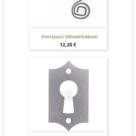
Kierrejousi Väliovenlukkoon
Hinta
12,20 €