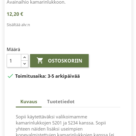
Avainaihio kamarinlukkoon.
12,20 €
Sisältää alv:n
Määrä

OSTOSKORIIN

Toimitusaika:
3-5 arkipäivää
Kuvaus
Tuotetiedot
Sopii käytettäväksi valikoimamme
kamarinlukkojen 5201 ja 5234 kanssa. Sopii
yhteen näiden lisäksi useimpien
konevalmistettujen kamarinlukkojen kanssa (ei