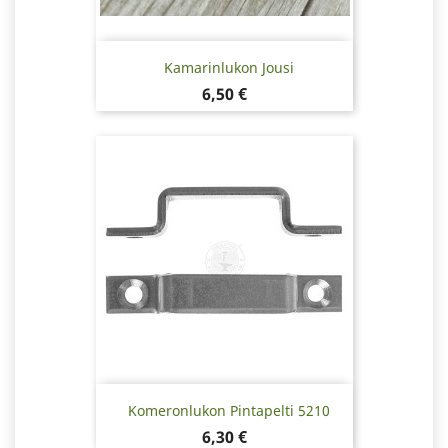
Kamarinlukon Jousi
Hinta
6,50 €
Komeronlukon Pintapelti 5210
Hinta
6,30 €