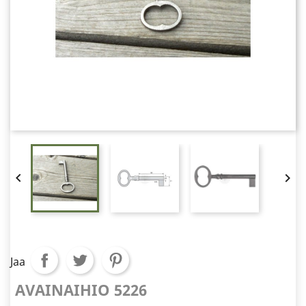


Jaa
AVAINAIHIO 5226