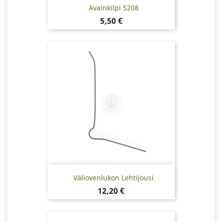
Avainkilpi 5208
Hinta
5,50 €
Väliovenlukon Lehtijousi
Hinta
12,20 €