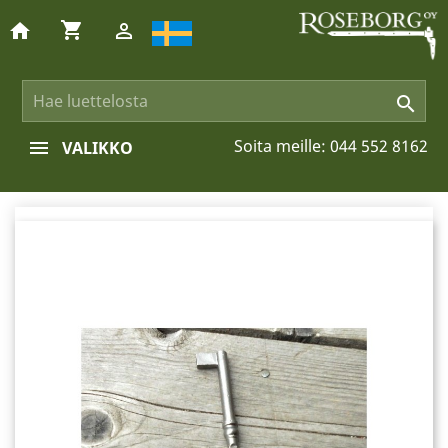
shopping_cart
home


Soita meille:
044 552 8162
VALIKKO