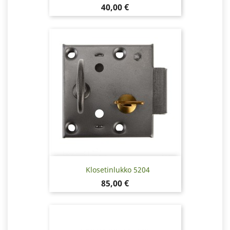
Hinta
40,00 €
Klosetinlukko 5204
Hinta
85,00 €