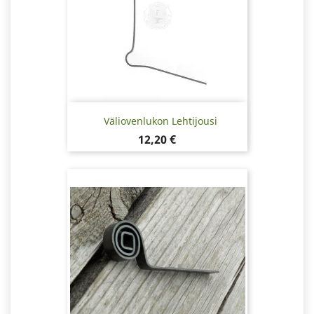
Väliovenlukon Lehtijousi
Hinta
12,20 €