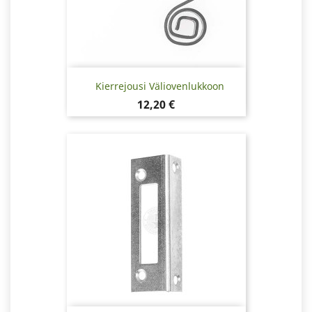
Kierrejousi Väliovenlukkoon
Hinta
12,20 €