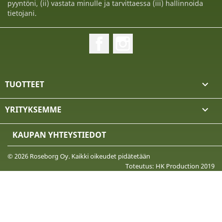
pyyntöni, (ii) vastata minulle ja tarvittaessa (iii) hallinnoida
tietojani.
Facebook
Instagram
TUOTTEET

YRITYKSEMME

KAUPAN YHTEYSTIEDOT
© 2026 Roseborg Oy. Kaikki oikeudet pidätetään
Toteutus: HK Production 2019