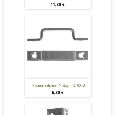
Hinta
11,80 €
Komeronlukon Pintapelti, 5218
Hinta
6,30 €