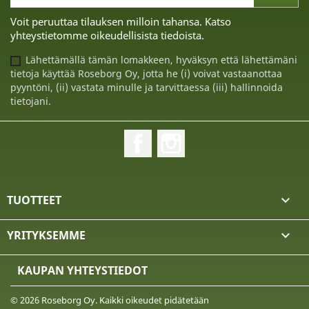
Voit peruuttaa tilauksen milloin tahansa. Katso
yhteystietomme oikeudellisista tiedoista.
Lähettämällä tämän lomakkeen, hyväksyn että lähettämäni
tietoja käyttää Roseborg Oy, jotta he (i) voivat vastaanottaa
pyyntöni, (ii) vastata minulle ja tarvittaessa (iii) hallinnoida
tietojani.
Facebook
Instagram
TUOTTEET

YRITYKSEMME

KAUPAN YHTEYSTIEDOT
© 2026 Roseborg Oy. Kaikki oikeudet pidätetään