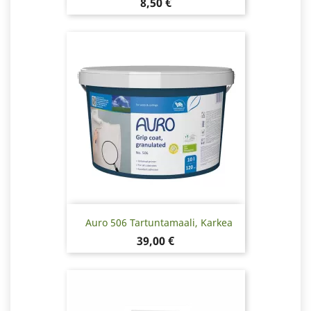
Hinta
8,50 €
Auro 506 Tartuntamaali, Karkea
Hinta
39,00 €