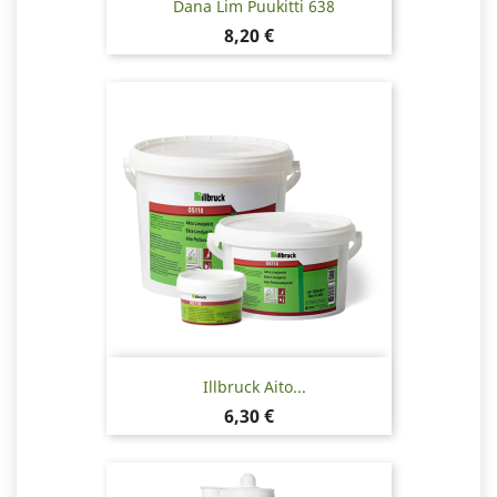
Dana Lim Puukitti 638
Hinta
8,20 €
Illbruck Aito...
Hinta
6,30 €