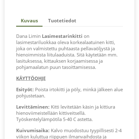
Kuvaus
Tuotetiedot
Dana Limin
Lasimestarinkitti
on
lasimestariluokkaa oleva korkealaatuinen kitti,
joka on valmistettu puhtaasta pellavaöljystä ja
hienoimmista liitulaaduista. Sitä käytetään mm.
lasituksessa, kittauksen korjaamisessa ja
pohjamaalatun puun tasoittamisessa.
KÄYTTÖOHJE
Esityöt:
Poista irtokitti ja pöly, minkä jälkeen alue
pohjustetaan.
Levittäminen:
Kitti levitetään käsin ja kittiura
hienoviimeistellään kittiveitsellä.
Työskentelylämpötila 5-40 C astetta.
Kuivumisaika:
Kalvo muodostuu tyypillisesti 2-4
viikon kuluttua riippuen ilmanvaihdosta ja