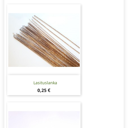
Lasituslanka
Hinta
0,25 €