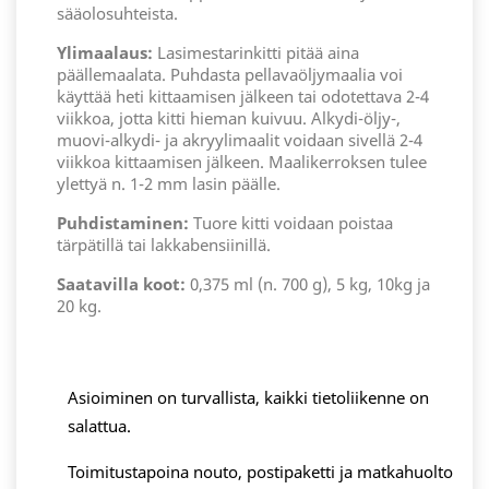
sääolosuhteista.
Ylimaalaus:
Lasimestarinkitti pitää aina
päällemaalata. Puhdasta pellavaöljymaalia voi
käyttää heti kittaamisen jälkeen tai odotettava 2-4
viikkoa, jotta kitti hieman kuivuu. Alkydi-öljy-,
muovi-alkydi- ja akryylimaalit voidaan sivellä 2-4
viikkoa kittaamisen jälkeen. Maalikerroksen tulee
ylettyä n. 1-2 mm lasin päälle.
Puhdistaminen:
Tuore kitti voidaan poistaa
tärpätillä tai lakkabensiinillä.
Saatavilla koot:
0,375 ml (n. 700 g), 5 kg, 10kg ja
20 kg.
Asioiminen on turvallista, kaikki tietoliikenne on
salattua.
Toimitustapoina nouto, postipaketti ja matkahuolto