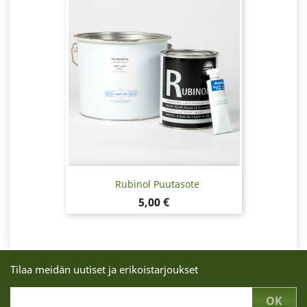
Rubinol Puutasote
Hinta
5,00 €
Tilaa meidän uutiset ja erikoistarjoukset