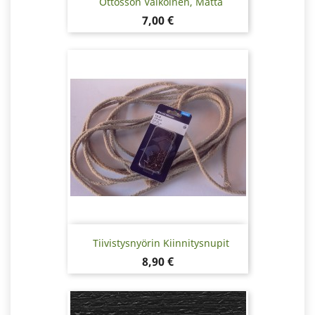
Ottosson Valkoinen, Matta
Hinta
7,00 €
Tiivistysnyörin Kiinnitysnupit
Hinta
8,90 €