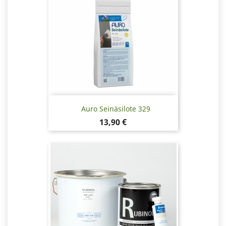
Auro Seinäsilote 329
Hinta
13,90 €