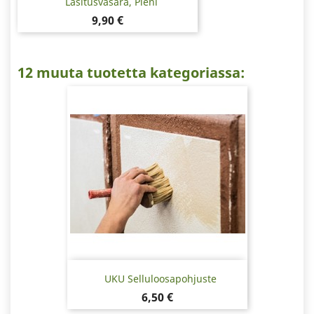
Lasitusvasara, Pieni
Hinta
9,90 €
12 muuta tuotetta kategoriassa:
UKU Selluloosapohjuste
Hinta
6,50 €