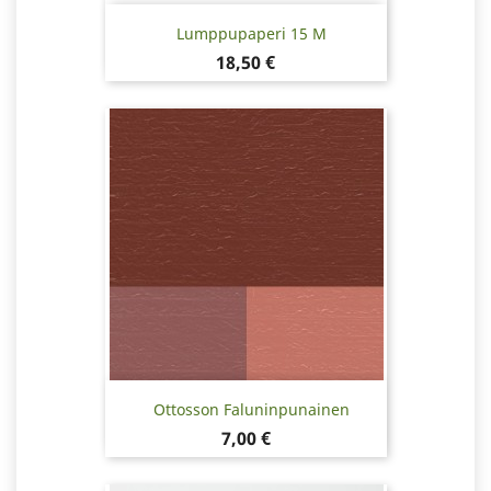
Lumppupaperi 15 M
Hinta
18,50 €
Ottosson Faluninpunainen
Hinta
7,00 €