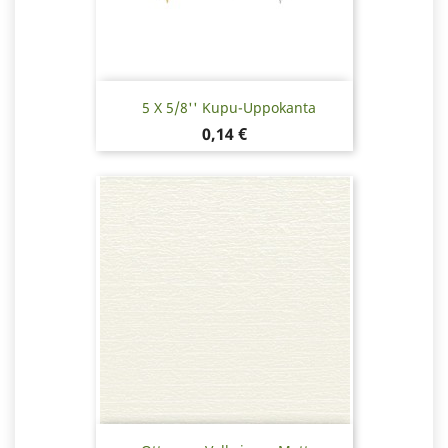
5 X 5/8'' Kupu-Uppokanta
Hinta
0,14 €