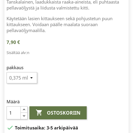
Tanskalainen, laadukkaista raaka-aineista, eli puhtaasta
pellavaöljystä ja liidusta valmistettu kitti.
Käytetään lasien kittaukseen sekä pohjustetun puun
kittaukseen. Voidaan päälle maalata suoraan
pellavaöljymaalilla.
7,90 €
Sisältää alv:n
pakkaus
Määrä

OSTOSKORIIN

Toimitusaika:
3-5 arkipäivää