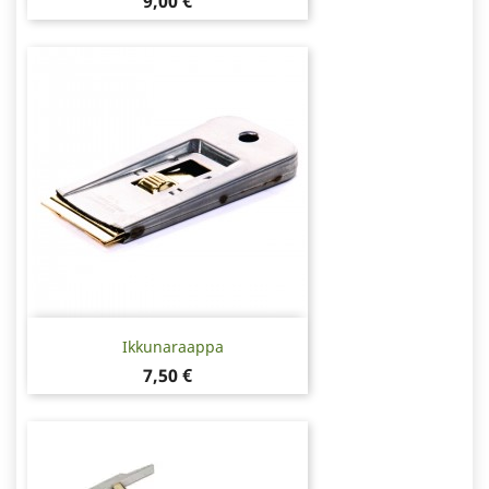
Hinta
9,00 €
Ikkunaraappa
Hinta
7,50 €