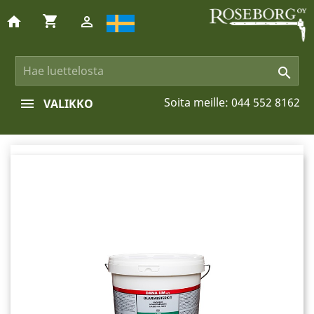
shopping_cart
home


Soita meille:
044 552 8162
VALIKKO