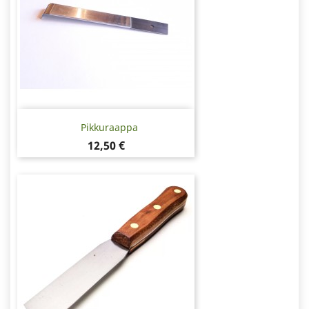
Pikkuraappa
Hinta
12,50 €