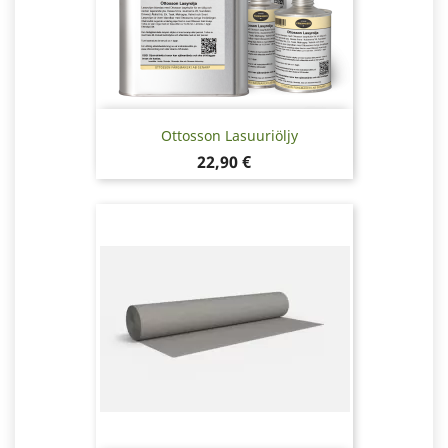
Ottosson Lasuuriöljy
Hinta
22,90 €