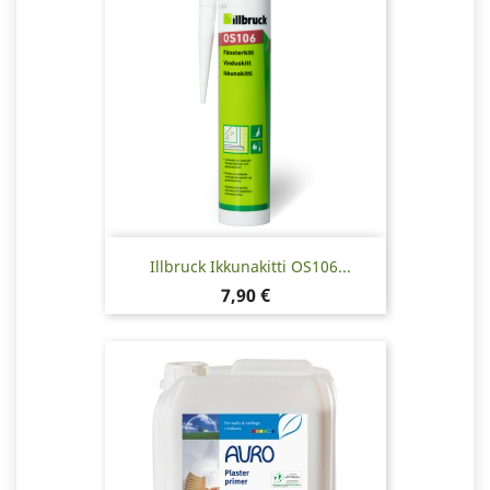
Illbruck Ikkunakitti OS106...
Hinta
7,90 €