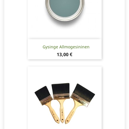
Gysinge Allmogesininen
Hinta
13,00 €