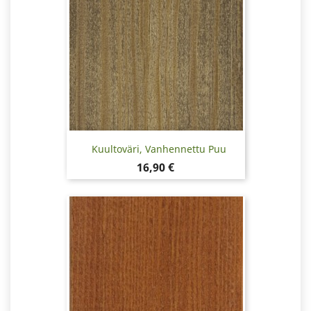
Kuultoväri, Vanhennettu Puu
Hinta
16,90 €