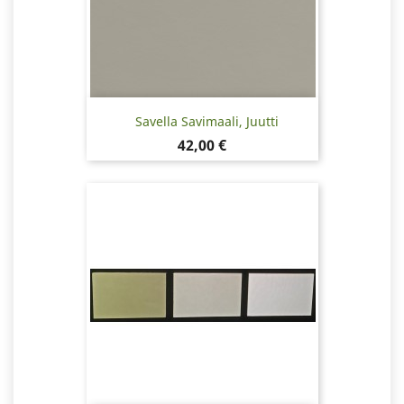
Savella Savimaali, Juutti
Hinta
42,00 €