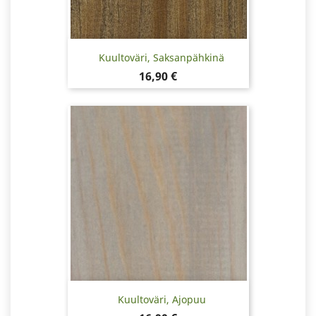
Kuultoväri, Saksanpähkinä
Hinta
16,90 €
Kuultoväri, Ajopuu