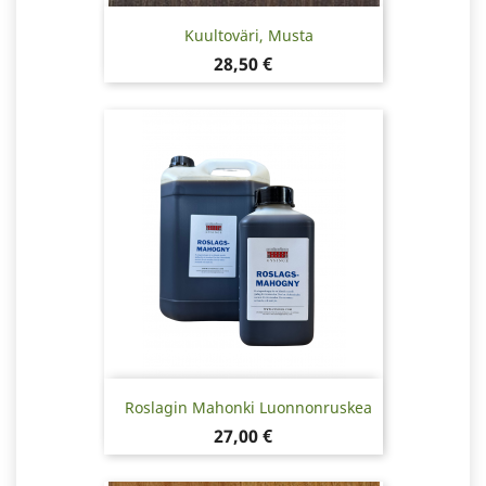
Kuultoväri, Musta
Hinta
28,50 €
Roslagin Mahonki Luonnonruskea
Hinta
27,00 €