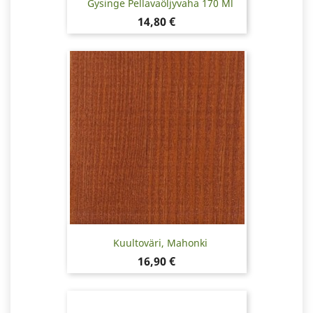
Gysinge Pellavaöljyvaha 170 Ml
Hinta
14,80 €
Kuultoväri, Mahonki
Hinta
16,90 €