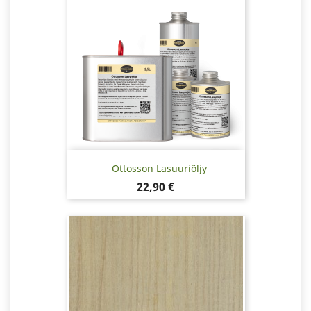
Ottosson Lasuuriöljy
Hinta
22,90 €