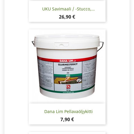
UKU Savimaali / -stucco,...
Hinta
26,90 €
Dana Lim Pellavaöljykitti
Hinta
7,90 €