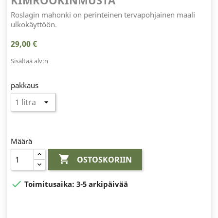
KIMRÖÖKINMUSTA
Roslagin mahonki on perinteinen tervapohjainen maali
ulkokäyttöön.
29,00 €
Sisältää alv:n
pakkaus
Määrä

OSTOSKORIIN

Toimitusaika:
3-5 arkipäivää