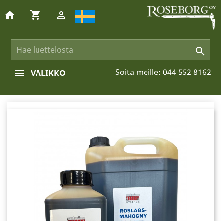
shopping_cart
home


Soita meille:
044 552 8162
VALIKKO