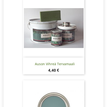
Auson Vihreä Tervamaali
Hinta
4,40 €