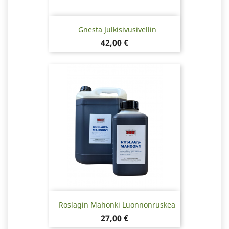
Gnesta Julkisivusivellin
Hinta
42,00 €
Roslagin Mahonki Luonnonruskea
Hinta
27,00 €