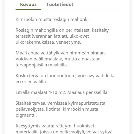
Kuvaus
Tuotetiedot
Kimröökin musta roslagin mahonki.
Roslagin mahongilla on perinteisesti käsitelty
terassit (verannan lattiat), ulko-ovet
ulkorakennuksissa, veneet yms.
Maali antaa vettähylkivän himmeän pinnan.
Voidaan päällemaalata, mutta ainoastaan
tervapohjaisilla maaleilla.
Koska terva on luonnontuote, voi sävy vaihdella
eri erien välillä.
Litralla maalaat 4-10 m2. Maalaus pensselillä.
Sisältää tervaa, vernissaa kylmäpuristetusta
pellavaöljystä, liotinta, kimröökin musta
pigmentti.
Itsesyttymis vaara: rätit ym. huokoiset
materiaalit, joissa on pellavaöljyä, voivat syttyä