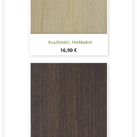
Kuultoväri, Hiekkakivi
Hinta
16,90 €