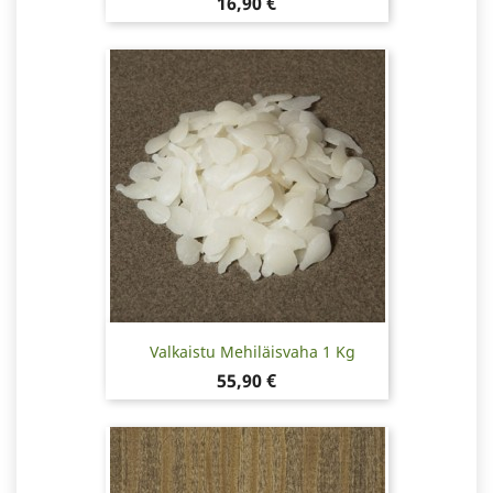
Hinta
16,90 €
Valkaistu Mehiläisvaha 1 Kg
Hinta
55,90 €