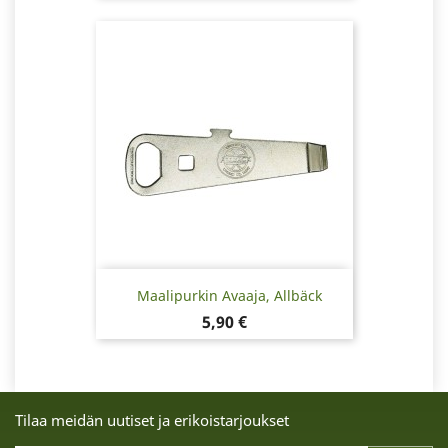
Maalipurkin Avaaja, Allbäck
Hinta
5,90 €
Tilaa meidän uutiset ja erikoistarjoukset