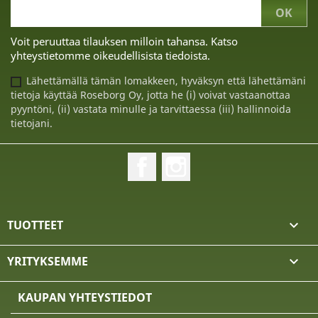
Voit peruuttaa tilauksen milloin tahansa. Katso
yhteystietomme oikeudellisista tiedoista.
Lähettämällä tämän lomakkeen, hyväksyn että lähettämäni
tietoja käyttää Roseborg Oy, jotta he (i) voivat vastaanottaa
pyyntöni, (ii) vastata minulle ja tarvittaessa (iii) hallinnoida
tietojani.
Facebook
Instagram
TUOTTEET

YRITYKSEMME

KAUPAN YHTEYSTIEDOT