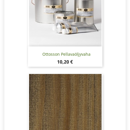
Ottosson Pellavaöljyvaha
Hinta
10,20 €