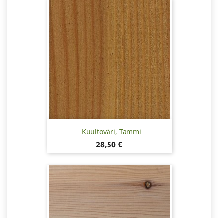
Kuultoväri, Tammi
Hinta
28,50 €