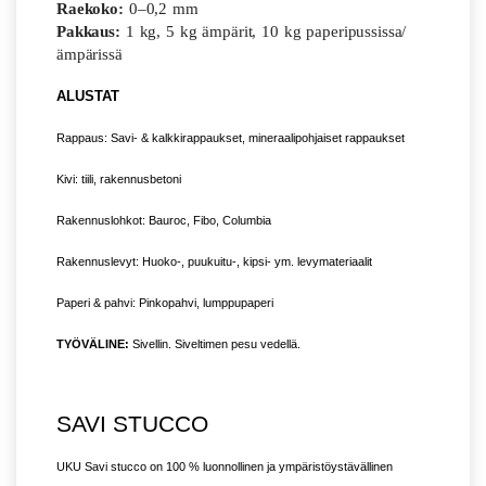
Raekoko:
0–0,2 mm
Pakkaus:
1 kg, 5 kg ämpärit, 10 kg paperipussissa/
ämpärissä
ALUSTAT
Rappaus: Savi- & kalkkirappaukset, mineraalipohjaiset rappaukset
Kivi: tiili, rakennusbetoni
Rakennuslohkot: Bauroc, Fibo, Columbia
Rakennuslevyt: Huoko-, puukuitu-, kipsi- ym. levymateriaalit
Paperi & pahvi: Pinkopahvi, lumppupaperi
TYÖVÄLINE:
Sivellin. Siveltimen pesu vedellä.
SAVI STUCCO
UKU Savi stucco on 100 % luonnollinen ja ympäristöystävällinen