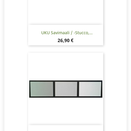
UKU Savimaali / -stucco,...
Hinta
26,90 €