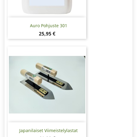
Auro Pohjuste 301
Hinta
25,95 €
Japanilaiset Viimeistelylastat