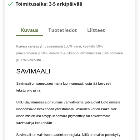

Toimitusaika:
3-5 arkipäivää
Kuvaus
Tuotetiedot
Liitteet
Kuvan värisävyt:
vasemmalla 100% väriä, keskellä 50%
pääväriäväriä ja 50% valkoista & oikeanpuolimmaisessa 10% pääväriä
ja 90% valkoista.
SAVIMAALI
Savimaali on samettisen matta luonnonmaali, josta jää kevyesti
teksturoitu pinta.
UKU-Savimaaleissa on runsas värivalikoima, jotka ovat luoto erilaisia
luonnonsavia keskenään yhdistämällä. Valmiiden värien lisäksi voit
luoda mieleisiäsi sävyjä lisäämällä pigmenttejä tai sekoittamalla
savimaaleja keskenään.
Savimaalit on valmistettu aurinkoenergialla. Niillä on mainio peittokyky