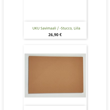
UKU Savimaali / -stucco, Liila
Hinta
26,90 €