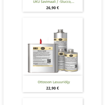
UKU Savimaali / -stucco,...
Hinta
26,90 €
Ottosson Lasuuriöljy
Hinta
22,90 €