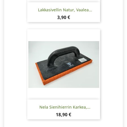
Lakkasivellin Natur, Vaalea...
Hinta
3,90 €
Nela Sienihierrin Karkea,...
Hinta
18,90 €