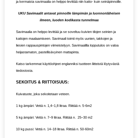
ja kermaista savimaalia on helppo levittää niin katto- kuin seinäpinnoille.
UKU Savimaalit antavat pinnoille lämpimän ja luonnonläheisen
ilmeen, luoden kodikasta tunnelmaa
Savimaalia on helppo levittää ja se soveltuu kuivien tilojen seinien ja
kattojen maalaamiseen. Savimaali toimii myös uunien, takkojen ja
liesien rappauspintojen viimeistelyyn. Savimaalilla lopputulos on valoa
heijastamaton, pastellisävyinen mattapinta.
Katso tarkemmat käyttöohjeet englanniksi tuotteen liitteistä löytyvästä
tiedostosta.
S
EKOITUS
& R
IITTOISUUS
:
Kuivatuote, joka sekoitetaan veteen.
1 kg ämpäri: Vettä n. 1,4–1,8 litraa. Riittää n. 5-6m2
5 kg ämpäri: Vettä n. 7–9 litraa. Riittää n. 25–30 m2
10 kg pussi: Vettä n. 14–18 litraa. Riittää n. 50-60m2