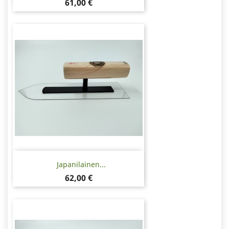
Hinta
61,00 €
Japanilainen...
Hinta
62,00 €