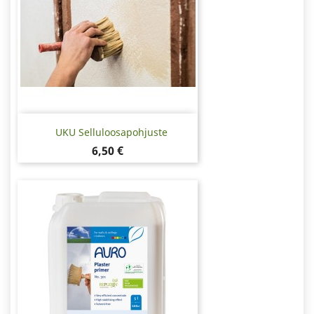
UKU Selluloosapohjuste
Hinta
6,50 €