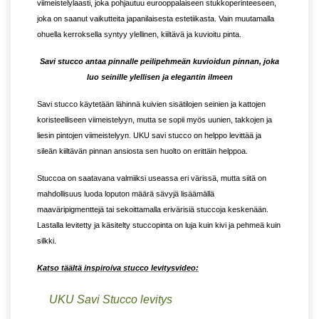
viimeistelylaasti, joka pohjautuu eurooppalaiseen stukkoperinteeseen,
joka on saanut vaikutteita japanilaisesta estetiikasta. Vain muutamalla
ohuella kerroksella syntyy ylellinen, kiiltävä ja kuvioitu pinta.
Savi stucco antaa pinnalle peilipehmeän kuvioidun pinnan, joka
luo seinille ylellisen ja elegantin ilmeen
Savi stucco käytetään lähinnä kuivien sisätilojen seinien ja kattojen
koristeelliseen viimeistelyyn, mutta se sopii myös uunien, takkojen ja
liesin pintojen viimeistelyyn. UKU savi stucco on helppo levittää ja
sileän kiiltävän pinnan ansiosta sen huolto on erittäin helppoa.
Stuccoa on saatavana valmiiksi useassa eri värissä, mutta siitä on
mahdollisuus luoda loputon määrä sävyjä lisäämällä
maaväripigmenttejä tai sekoittamalla erivärisiä stuccoja keskenään.
Lastalla levitetty ja käsitelty stuccopinta on luja kuin kivi ja pehmeä kuin
silkki.
Katso täältä inspiroiva stucco levitysvideo:
UKU Savi Stucco levitys