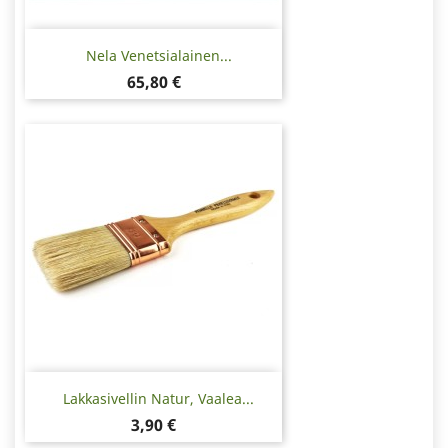
Nela Venetsialainen...
Hinta
65,80 €
Lakkasivellin Natur, Vaalea...
Hinta
3,90 €