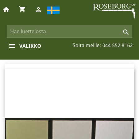
shopping_cart
home


Soita meille:
044 552 8162
VALIKKO