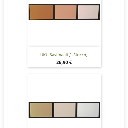
UKU Savimaali / -stucco,...
Hinta
26,90 €