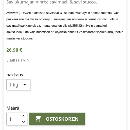
Saviukumajan Vihreä savimaali & savi stucco.
Huomioi;
UKU:n tuotteissa savimaali & -stucco ovat täysin samaa tuotetta. Vain
pakkauksen etiketissä on eroja. Tilansäästämisen vuoksi, varastoimme tuotetta
savimaali pakkauksissa, mutta tuote on siis sisällöltään täysin sama kuin
savistucco. Ota vain huomioon eri ohjeissa annetut vesimäärät riippuen siitä, teetkö
maalia vai stuccoa.
26,90 €
Sisältää alv:n
pakkaus
Määrä

OSTOSKORIIN