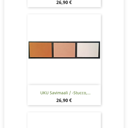
Hinta
26,90 €
UKU Savimaali / -stucco,...
Hinta
26,90 €