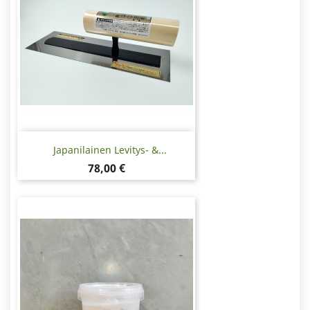
Japanilainen Levitys- &...
Hinta
78,00 €