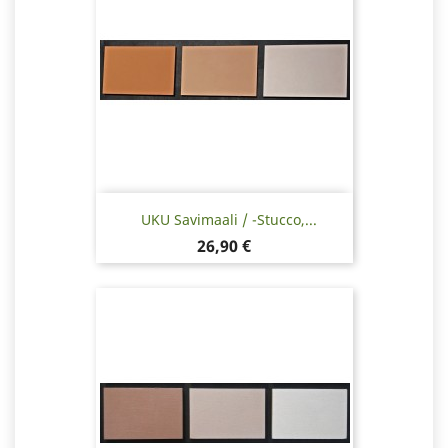
UKU Savimaali / -stucco,...
Hinta
26,90 €