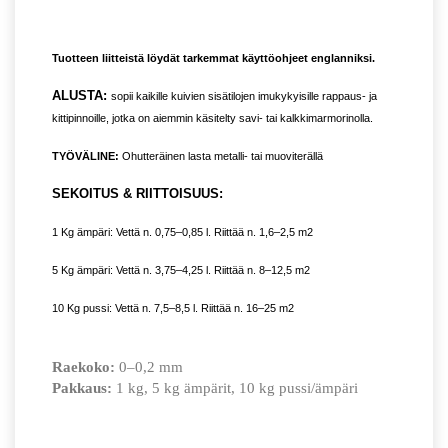
Tuotteen liitteistä löydät tarkemmat käyttöohjeet englanniksi.
ALUSTA:
sopii kaikille kuivien sisätilojen imukykyisille rappaus- ja
kittipinnoille, jotka on aiemmin käsitelty savi- tai kalkkimarmorinolla.
TYÖVÄLINE:
Ohutteräinen lasta metalli- tai muoviterällä
SEKOITUS & RIITTOISUUS:
1 Kg ämpäri: Vettä n. 0,75–0,85 l. Riittää n. 1,6–2,5 m2
5 Kg ämpäri: Vettä n. 3,75–4,25 l. Riittää n. 8–12,5 m2
10 Kg pussi: Vettä n. 7,5–8,5 l. Riittää n. 16–25 m2
Raekoko:
0–0,2 mm
Pakkaus:
1 kg, 5 kg ämpärit, 10 kg pussi/ämpäri