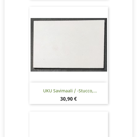
UKU Savimaali / -stucco,...
Hinta
30,90 €