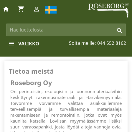
shopping_cart
home


Soita meille:
044 552 8162
VALIKKO
Tietoa meistä
Roseborg Oy
On perinteisiin, ekologisiin ja luonnonmateriaaleihin
keskittynyt rakennusmateriaali ja -tarvikemyymälä.
Toivomme voivamme välittää asiakkaillemme
terveellisempiä ja turvallisempia materiaaleja
rakentamiseen ja remontointiin, jotka ovat myös
kauniita katsella. Loviisan myymälässämme lisäksi
suuri varaosapankki, josta löydät aitoja vanhoja ovia,