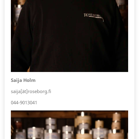
Saija Holm
saija[ät]roseborg.fi
044-9013041