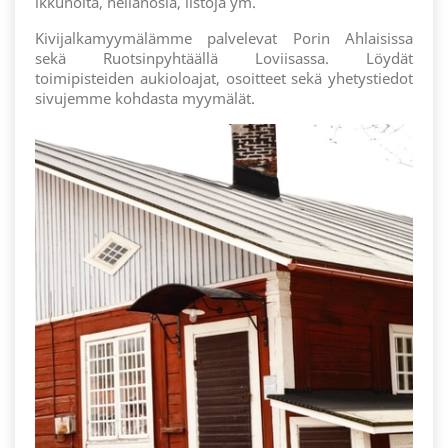
ikkunoita, hellanosia, listoja ym.
Kivijalkamyymälämme palvelevat Porin Ahlaisissa
sekä Ruotsinpyhtäällä Loviisassa. Löydät
toimipisteiden aukioloajat, osoitteet sekä yhetystiedot
sivujemme kohdasta myymälät.