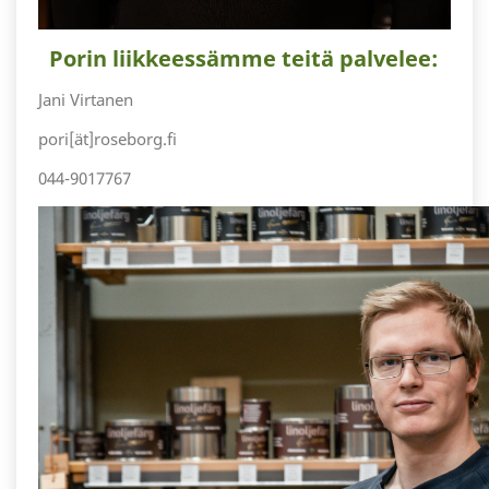
Porin liikkeessämme teitä palvelee:
Jani Virtanen
pori[ät]roseborg.fi
044-9017767