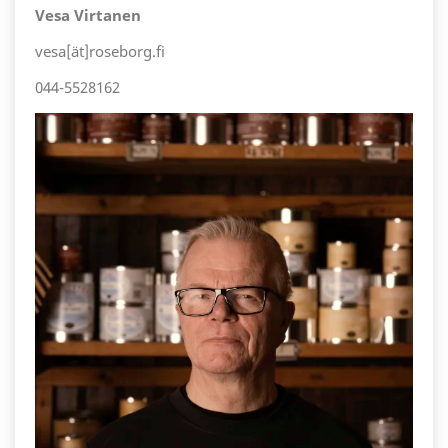
Vesa Virtanen
vesa[ät]roseborg.fi
044-5528162