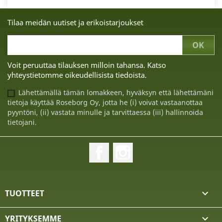
Tilaa meidän uutiset ja erikoistarjoukset
Voit peruuttaa tilauksen milloin tahansa. Katso
yhteystietomme oikeudellisista tiedoista.
Lähettämällä tämän lomakkeen, hyväksyn että lähettämäni
tietoja käyttää Roseborg Oy, jotta he (i) voivat vastaanottaa
pyyntöni, (ii) vastata minulle ja tarvittaessa (iii) hallinnoida
tietojani.
Facebook
Instagram
TUOTTEET

YRITYKSEMME
