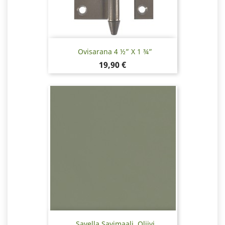
Ovisarana 4 ½” X 1 ¾”
Hinta
19,90 €
Savella Savimaali, Oliivi