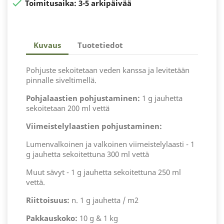

Toimitusaika:
3-5 arkipäivää
Kuvaus
Tuotetiedot
Pohjuste sekoitetaan veden kanssa ja levitetään
pinnalle siveltimellä.
Pohjalaastien pohjustaminen:
1 g jauhetta
sekoitetaan 200 ml vettä
Viimeistelylaastien pohjustaminen:
Lumenvalkoinen ja valkoinen viimeistelylaasti - 1
g jauhetta sekoitettuna 300 ml vettä
Muut sävyt - 1 g jauhetta sekoitettuna 250 ml
vettä.
Riittoisuus:
n. 1 g jauhetta / m2
Pakkauskoko:
10 g & 1 kg