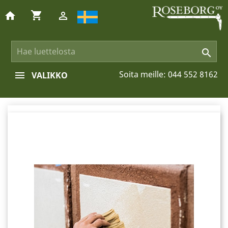
shopping_cart
home


Soita meille:
044 552 8162
VALIKKO