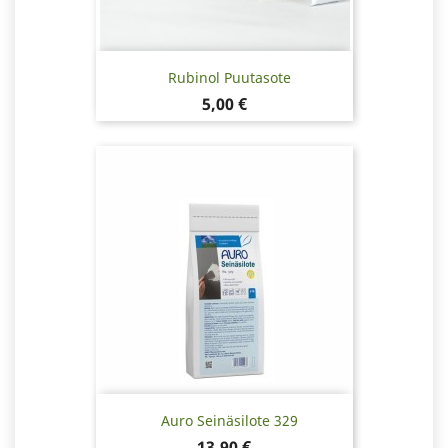
Rubinol Puutasote
Hinta
5,00 €
Auro Seinäsilote 329
Hinta
13,90 €