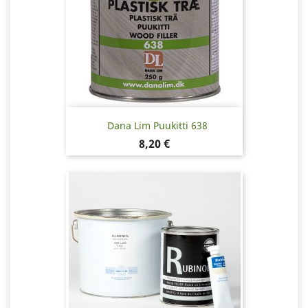
Dana Lim Puukitti 638
Hinta
8,20 €