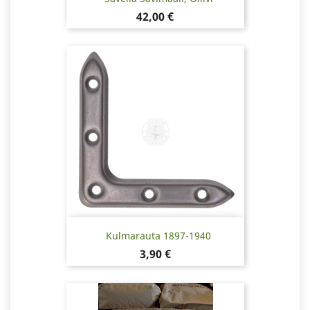
Hinta
42,00 €
Kulmarauta 1897-1940
Hinta
3,90 €