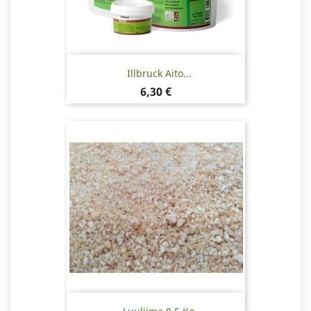
Illbruck Aito...
Hinta
6,30 €