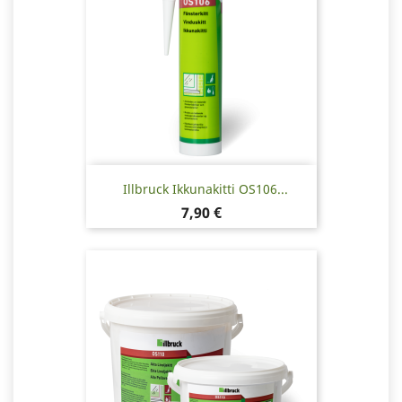
Illbruck Ikkunakitti OS106...
Hinta
7,90 €