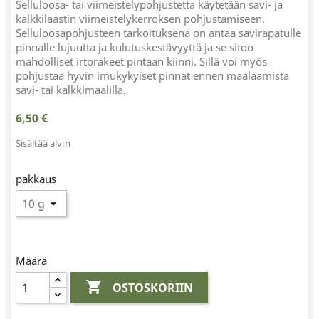
Selluloosa- tai viimeistelypohjustetta käytetään savi- ja
kalkkilaastin viimeistelykerroksen pohjustamiseen.
Selluloosapohjusteen tarkoituksena on antaa savirapatulle
pinnalle lujuutta ja kulutuskestävyyttä ja se sitoo
mahdolliset irtorakeet pintaan kiinni. Sillä voi myös
pohjustaa hyvin imukykyiset pinnat ennen maalaamista
savi- tai kalkkimaalilla.
6,50 €
Sisältää alv:n
pakkaus
Määrä

OSTOSKORIIN