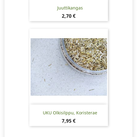
Juuttikangas
Hinta
2,70 €
UKU Olkisilppu, Koristerae
Hinta
7,95 €