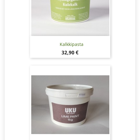
Kalkkipasta
Hinta
32,90 €