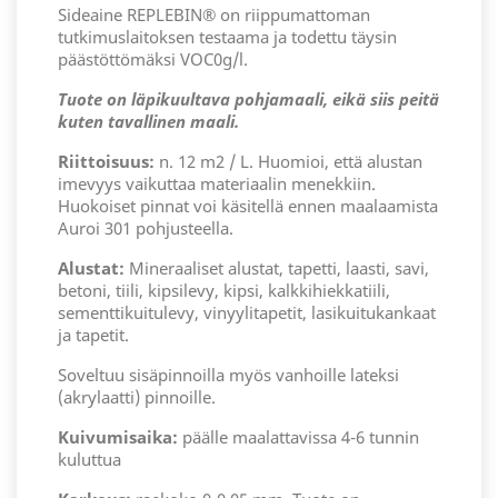
Sideaine REPLEBIN® on riippumattoman
tutkimuslaitoksen testaama ja todettu täysin
päästöttömäksi VOC0g/l.
Tuote on läpikuultava pohjamaali, eikä siis peitä
kuten tavallinen maali.
Riittoisuus:
n. 12 m2 / L. Huomioi, että alustan
imevyys vaikuttaa materiaalin menekkiin.
Huokoiset pinnat voi käsitellä ennen maalaamista
Auroi 301 pohjusteella.
Alustat:
Mineraaliset alustat, tapetti, laasti, savi,
betoni, tiili, kipsilevy, kipsi, kalkkihiekkatiili,
sementtikuitulevy, vinyylitapetit, lasikuitukankaat
ja tapetit.
Soveltuu sisäpinnoilla myös vanhoille lateksi
(akrylaatti) pinnoille.
Kuivumisaika:
päälle maalattavissa 4-6 tunnin
kuluttua