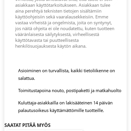
asiakkaan käyttötarkoitukseen. Asiakkaan tulee
aina perehtyä teknisten tietojen sisältämiin
käyttöohjeisiin sekä vaaralausekkeisiin. Emme
vastaa virheistä ja ongelmista, joita on syntynyt,
jos näitä ohjeita ei ole noudatettu, kuten tuotteen
vääränlaisesta säilytyksestä, virheellisestä
käyttötavasta tai puutteellisesta
henkilösuojauksesta käytön aikana.
Asioiminen on turvallista, kaikki tietoliikenne on
salattua.
Toimitustapoina nouto, postipaketti ja matkahuolto
Kuluttaja-asiakkailla on lakisääteinen 14 päivän
palautusoikeus käyttämättömille tuotteille.
SAATAT PITÄÄ MYÖS