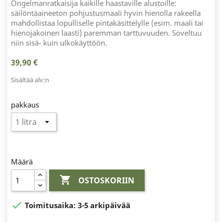
Ongelmanratkaisija kaikille haastaville alustoille:
säilöntäaineeton pohjustusmaali hyvin hienolla rakeella
mahdollistaa lopulliselle pintakäsittelylle (esim. maali tai
hienojakoinen laasti) paremman tarttuvuuden. Soveltuu
niin sisä- kuin ulkokäyttöön.
39,90 €
Sisältää alv:n
pakkaus
Määrä

OSTOSKORIIN

Toimitusaika:
3-5 arkipäivää