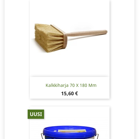
Kalkkiharja 70 X 180 Mm
Hinta
15,60 €
UUSI