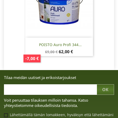
POISTO Auro Profi 344...
Normaalihinta
Hinta
62,00 €
69,00 €
-7,00 €
Tilaa meidän uutiset ja erikoistarjoukset
Voit peruuttaa tilauksen milloin tahansa. Katso
yhteystietomme oikeudellisista tiedoista.
Lähettämällä tämän lomakkeen, hyväksyn että lähettämäni