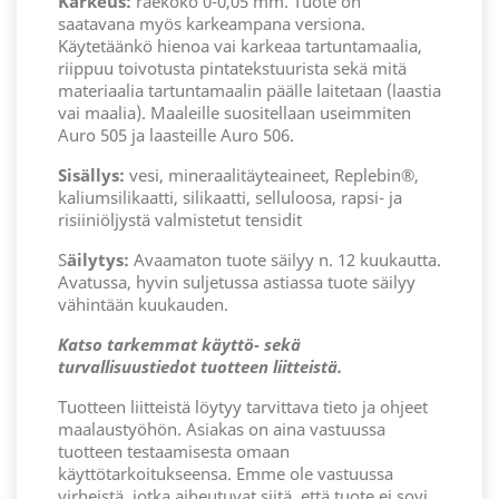
Karkeus:
raekoko 0-0,05 mm. Tuote on
saatavana myös karkeampana versiona.
Käytetäänkö hienoa vai karkeaa tartuntamaalia,
riippuu toivotusta pintatekstuurista sekä mitä
materiaalia tartuntamaalin päälle laitetaan (laastia
vai maalia). Maaleille suositellaan useimmiten
Auro 505 ja laasteille Auro 506.
Sisällys:
vesi, mineraalitäyteaineet, Replebin®,
kaliumsilikaatti, silikaatti, selluloosa, rapsi- ja
risiiniöljystä valmistetut tensidit
S
äilytys:
Avaamaton tuote säilyy n. 12 kuukautta.
Avatussa, hyvin suljetussa astiassa tuote säilyy
vähintään kuukauden.
Katso tarkemmat käyttö- sekä
turvallisuustiedot tuotteen liitteistä.
Tuotteen liitteistä löytyy tarvittava tieto ja ohjeet
maalaustyöhön. Asiakas on aina vastuussa
tuotteen testaamisesta omaan
käyttötarkoitukseensa. Emme ole vastuussa
virheistä, jotka aiheutuvat siitä, että tuote ei sovi