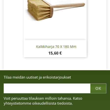
Kalkkiharja 70 X 180 Mm
Hinta
15,60 €
Tilaa meidän uutiset ja erikoistarjoukset
Voit peruuttaa tilauksen milloin tahansa. Katso
yhteystietomme oikeudellisista tiedoista.