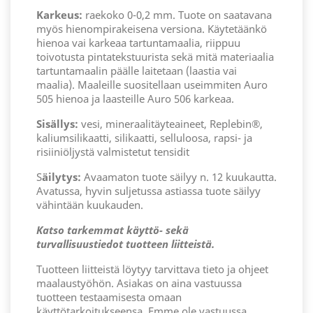
Karkeus:
raekoko 0-0,2 mm. Tuote on saatavana
myös hienompirakeisena versiona. Käytetäänkö
hienoa vai karkeaa tartuntamaalia, riippuu
toivotusta pintatekstuurista sekä mitä materiaalia
tartuntamaalin päälle laitetaan (laastia vai
maalia). Maaleille suositellaan useimmiten Auro
505 hienoa ja laasteille Auro 506 karkeaa.
Sisällys:
vesi, mineraalitäyteaineet, Replebin®,
kaliumsilikaatti, silikaatti, selluloosa, rapsi- ja
risiiniöljystä valmistetut tensidit
S
äilytys:
Avaamaton tuote säilyy n. 12 kuukautta.
Avatussa, hyvin suljetussa astiassa tuote säilyy
vähintään kuukauden.
Katso tarkemmat käyttö- sekä
turvallisuustiedot tuotteen liitteistä.
Tuotteen liitteistä löytyy tarvittava tieto ja ohjeet
maalaustyöhön. Asiakas on aina vastuussa
tuotteen testaamisesta omaan
käyttötarkoitukseensa. Emme ole vastuussa