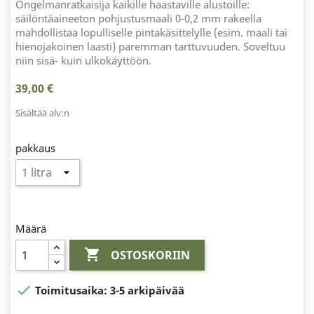
Ongelmanratkaisija kaikille haastaville alustoille:
säilöntäaineeton pohjustusmaali 0-0,2 mm rakeella
mahdollistaa lopulliselle pintakäsittelylle (esim. maali tai
hienojakoinen laasti) paremman tarttuvuuden. Soveltuu
niin sisä- kuin ulkokäyttöön.
39,00 €
Sisältää alv:n
pakkaus
Määrä

OSTOSKORIIN

Toimitusaika:
3-5 arkipäivää