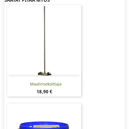
SAATAT PITÄÄ MYÖS
Maalinsekoittaja
Hinta
18,90 €