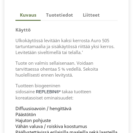
Kuvaus
Tuotetiedot
Liitteet
Käyttö
Ulkokäytössä levitään kaksi kerrosta Auro 505
tartuntamaalia ja sisäkäytössä riittää yksi kerros.
Levitetään siveltimellä tai telalla.'
Tuote on valmis sellaisenaan. Voidaan
tarvittaessa ohentaa 5 % vedellä. Sekoita
huolellisesti ennen levitystä.
Tuotteen biogeeninen
sidosaine
takaa tuotteen
REPLEBIN®*
koreatasoiset ominaisuudet:
Diffuusioavoin / hengittävä
Päästötön
Hajuton pohjuste
Vähän valuva / roiskiva koostumus
Päällystettävissä erilaisilla maaleilla sekä laasteilla