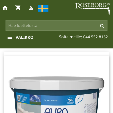
shopping_cart
home


Soita meille:
044 552 8162
VALIKKO