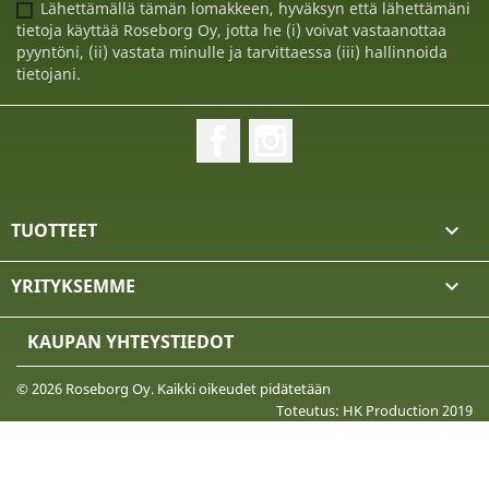
Lähettämällä tämän lomakkeen, hyväksyn että lähettämäni
tietoja käyttää Roseborg Oy, jotta he (i) voivat vastaanottaa
pyyntöni, (ii) vastata minulle ja tarvittaessa (iii) hallinnoida
tietojani.
Facebook
Instagram
TUOTTEET

YRITYKSEMME

KAUPAN YHTEYSTIEDOT
© 2026 Roseborg Oy. Kaikki oikeudet pidätetään
Toteutus: HK Production 2019