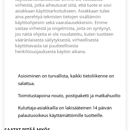
virheistä, jotka aiheutuvat siitä, että tuote ei sovi
asiakkaan käyttötarkoitukseen. Asiakkaan tulee
aina perehtyä teknisten tietojen sisältämiin
käyttöohjeisiin sekä vaaralausekkeisiin. Emme
vastaa virheistä ja ongelmista, joita on syntynyt,
jos näitä ohjeita ei ole noudatettu, kuten tuotteen
vääränlaisesta säilytyksestä, virheellisestä
käyttötavasta tai puutteellisesta
henkilösuojauksesta käytön aikana.
Asioiminen on turvallista, kaikki tietoliikenne on
salattua.
Toimitustapoina nouto, postipaketti ja matkahuolto
Kuluttaja-asiakkailla on lakisääteinen 14 päivän
palautusoikeus käyttämättömille tuotteille.