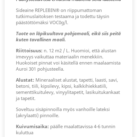
Sideaine REPLEBIN® on riippumattoman
tutkimuslaitoksen testaama ja todettu täysin
päästöttömäksi VOC0g/l.
Tuote on läpikuultava pohjamaali, eikä siis peitä
kuten tavallinen maali.
Riittoisuus:
n. 12 m2 / L. Huomioi, että alustan
imevyys vaikuttaa materiaalin menekkiin.
Huokoiset pinnat voi käsitellä ennen maalaamista
Auroi 301 pohjusteella.
Alustat:
Mineraaliset alustat, tapetti, laasti, savi,
betoni, tiili, kipsilevy, kipsi, kalkkihiekkatiili,
sementtikuitulevy, vinyylitapetit, lasikuitukankaat
ja tapetit.
Soveltuu sisäpinnoilla myös vanhoille lateksi
(akrylaatti) pinnoille.
Kuivumisaika:
päälle maalattavissa 4-6 tunnin
kuluttua