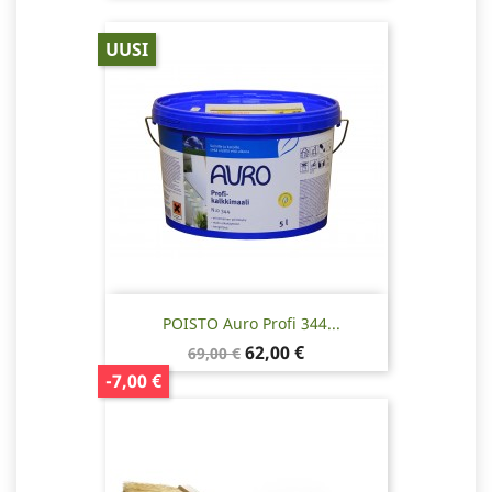
UUSI
POISTO Auro Profi 344...
Normaalihinta
Hinta
62,00 €
69,00 €
-7,00 €