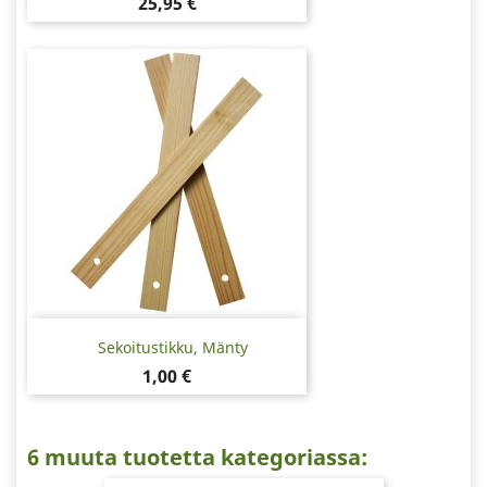
Hinta
25,95 €
Sekoitustikku, Mänty
Hinta
1,00 €
6 muuta tuotetta kategoriassa: