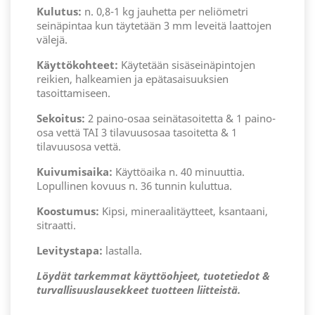
Kulutus:
n. 0,8-1 kg jauhetta per neliömetri
seinäpintaa kun täytetään 3 mm leveitä laattojen
välejä.
Käyttökohteet:
Käytetään sisäseinäpintojen
reikien, halkeamien ja epätasaisuuksien
tasoittamiseen.
Sekoitus:
2 paino-osaa seinätasoitetta & 1 paino-
osa vettä TAI 3 tilavuusosaa tasoitetta & 1
tilavuusosa vettä.
Kuivumisaika:
Käyttöaika n. 40 minuuttia.
Lopullinen kovuus n. 36 tunnin kuluttua.
Koostumus:
Kipsi, mineraalitäytteet, ksantaani,
sitraatti.
Levitystapa:
lastalla.
Löydät tarkemmat käyttöohjeet, tuotetiedot &
turvallisuuslausekkeet tuotteen liitteistä.