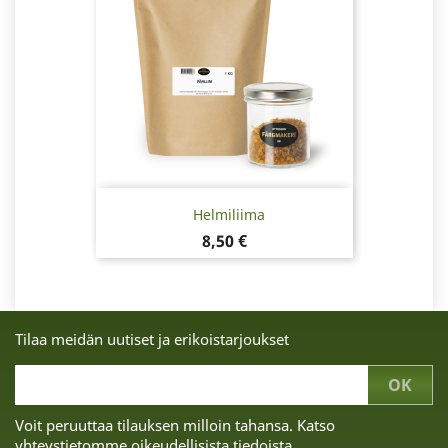
Helmiliima
Hinta
8,50 €
Tilaa meidän uutiset ja erikoistarjoukset
Voit peruuttaa tilauksen milloin tahansa. Katso
yhteystietomme oikeudellisista tiedoista.