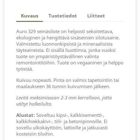
Kuvaus
Tuotetiedot
Liitteet
Auro 329 seinäsilote on helposti sekoitettava,
ekologinen ja hengittävä sisäseinien silotusaine.
Valmistettu luonnonkipsistä ja mineraalisista
täyteaineista. Ei sisällä liuottimia, jonka vuoksi
tuote on ympäristöystävällinen valinta
remontointitöihin. Tuote on vegaaninen ja helppo
työstää.
Kuivuu nopeasti. Pinta on valmis tapetointiin tai
maalaukseen 36 tunnin kuivumisen jälkeen.
Levitä maksimissaan 2-3 mm kerrallaan, jotta
vältyt halkeilulta.
Alustat:
Soveltuu kipsi-, kalkkisementti-,
kalkkihiekkakivi-, tiili- ja betonipinnoille. Ei
sovellu ulkokäyttöön, lattioille ja jatkuvasti
kosteisiin tiloihin.