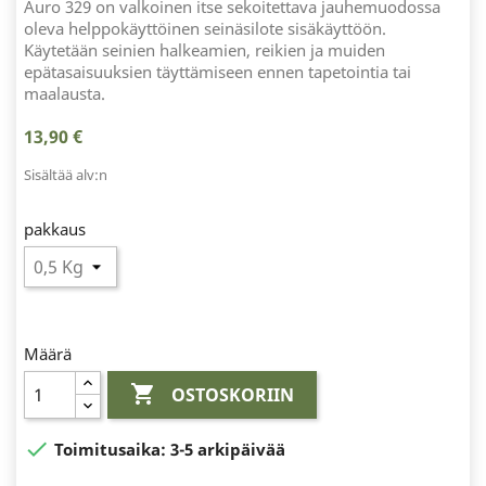
Auro 329 on valkoinen itse sekoitettava jauhemuodossa
oleva helppokäyttöinen seinäsilote sisäkäyttöön.
Käytetään seinien halkeamien, reikien ja muiden
epätasaisuuksien täyttämiseen ennen tapetointia tai
maalausta.
13,90 €
Sisältää alv:n
pakkaus
Määrä

OSTOSKORIIN

Toimitusaika:
3-5 arkipäivää