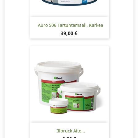
Auro 506 Tartuntamaali, Karkea
Hinta
39,00 €
Illbruck Aito...