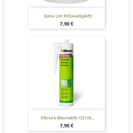
Dana Lim Pellavaöljykitti
Hinta
7,90 €
Illbruck Ikkunakitti OS106...
Hinta
7,90 €