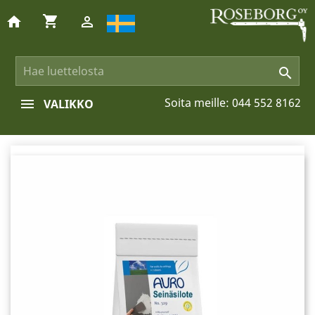
shopping_cart
home


Soita meille:
044 552 8162
VALIKKO