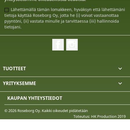
Lähettämällä tämän lomakkeen, hyväksyn että lähettämäni
tietoja käyttää Roseborg Oy, jotta he (i) voivat vastaanottaa
pyyntöni, (ii) vastata minulle ja tarvittaessa (iii) hallinnoida
tietojani.
Facebook
Instagram
TUOTTEET

YRITYKSEMME

KAUPAN YHTEYSTIEDOT
© 2026 Roseborg Oy. Kaikki oikeudet pidätetään
Toteutus: HK Production 2019