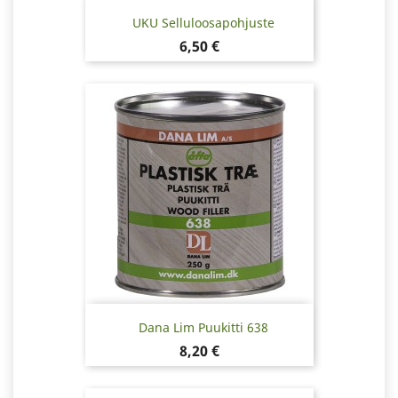
UKU Selluloosapohjuste
Hinta
6,50 €
Dana Lim Puukitti 638
Hinta
8,20 €