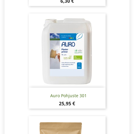
Hinta
6,30 €
Auro Pohjuste 301
Hinta
25,95 €