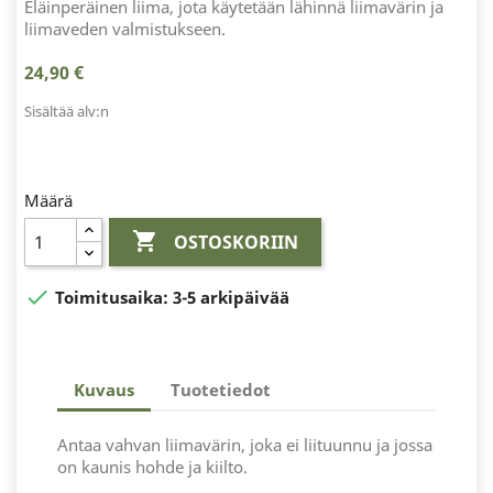
Eläinperäinen liima, jota käytetään lähinnä liimavärin ja
liimaveden valmistukseen.
24,90 €
Sisältää alv:n
Määrä

OSTOSKORIIN

Toimitusaika:
3-5 arkipäivää
Kuvaus
Tuotetiedot
Antaa vahvan liimavärin, joka ei liituunnu ja jossa
on kaunis hohde ja kiilto.