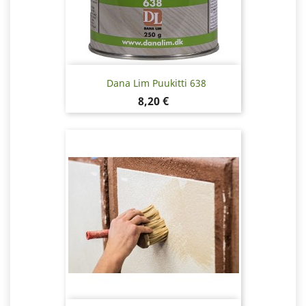
Dana Lim Puukitti 638
Hinta
8,20 €