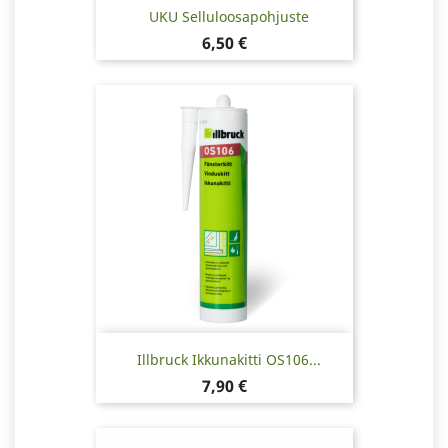
UKU Selluloosapohjuste
Hinta
6,50 €
Illbruck Ikkunakitti OS106...
Hinta
7,90 €