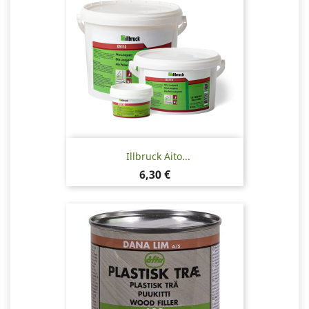
Illbruck Aito...
Hinta
6,30 €