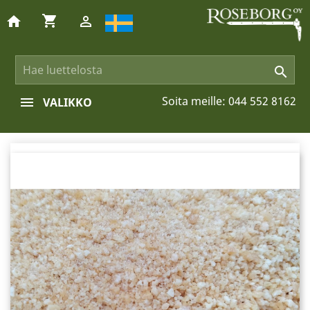
shopping_cart
home


Soita meille:
044 552 8162
VALIKKO