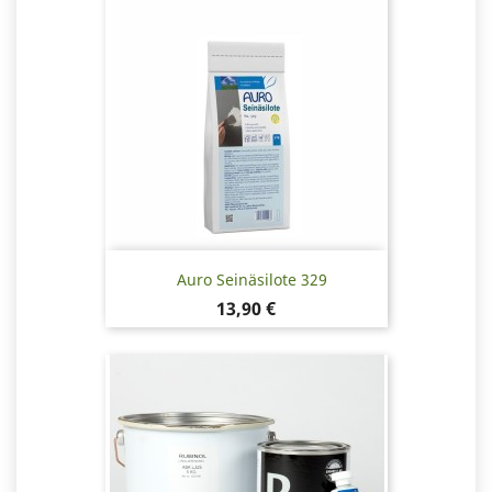
Auro Seinäsilote 329
Hinta
13,90 €