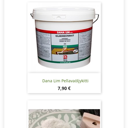
Dana Lim Pellavaöljykitti
Hinta
7,90 €