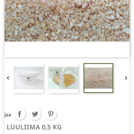


Jaa
LUULIIMA 0,5 KG