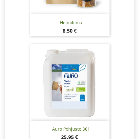
Helmiliima
Hinta
8,50 €
Auro Pohjuste 301
Hinta
25,95 €