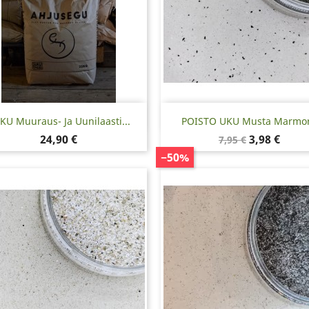
Pikakatselu
Pikakatselu


KU Muuraus- Ja Uunilaasti...
POISTO UKU Musta Marmori
Hinta
Normaalihinta
Hinta
24,90 €
3,98 €
7,95 €
−50%