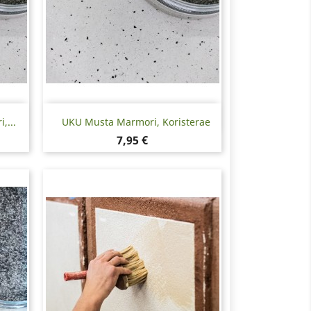
Pikakatselu

,...
UKU Musta Marmori, Koristerae
Hinta
7,95 €