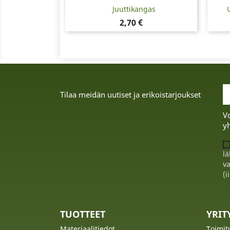
Pikakatselu

Juuttikangas
Hinta
2,70 €
Tilaa meidän uutiset ja erikoistarjoukset
Vo
yh
lä
va
(i
TUOTTEET
YRI
Materiaalitiedot
Toimit