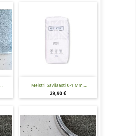
Pikakatselu

..
Meistri Savilaasti 0-1 Mm,...
Hinta
29,90 €