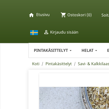
Etusivu
shopping_cart
home
Ostoskori
(0)
Soit

Kirjaudu sisään
PINTAKÄSITTELYT
HELAT
Koti
Pintakäsittelyt
Savi- & Kalkkilaas