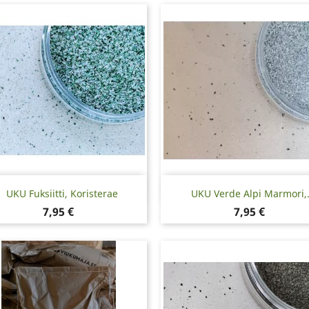
Pikakatselu
Pikakatselu


UKU Fuksiitti, Koristerae
UKU Verde Alpi Marmori,.
Hinta
Hinta
7,95 €
7,95 €