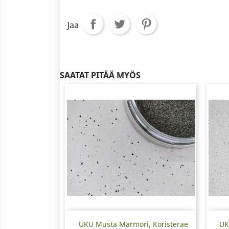
Jaa
SAATAT PITÄÄ MYÖS
Pikakatselu

UKU Musta Marmori, Koristerae
UK