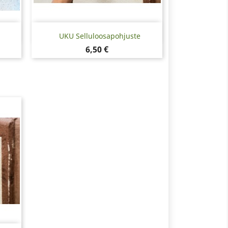
Pikakatselu

UKU Selluloosapohjuste
Hinta
6,50 €