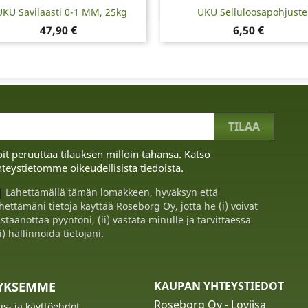
Pikakatselu
Pikakatselu


UKU Savilaasti 0-1 MM, 25kg
UKU Selluloosapohjuste
Hinta
Hinta
47,90 €
6,50 €
it peruuttaa tilauksen milloin tahansa. Katso
teystietomme oikeudellisista tiedoista.
Lähettämällä tämän lomakkeen, hyväksyn että
hettämäni tietoja käyttää Roseborg Oy, jotta he (i) voivat
staanottaa pyyntöni, (ii) vastata minulle ja tarvittaessa
ii) hallinnoida tietojani.
TYKSEMME
KAUPAN YHTEYSTIEDOT
Roseborg Oy - Loviisa
us- ja käyttöehdot