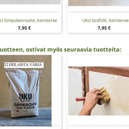
Pikakatselu
Pikakatselu


U Simpukanrouhe, Koristerae
UKU Grafiitti, Koristerae
Hinta
Hinta
7,95 €
7,95 €
uotteen, ostivat myös seuraavia tuotteita: