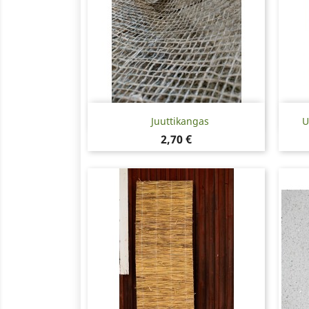
Pikakatselu

Juuttikangas
U
Hinta
2,70 €