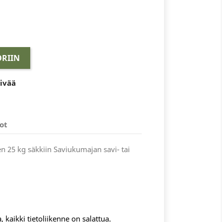
RIIN
äivää
ot
en 25 kg säkkiin Saviukumajan savi- tai
, kaikki tietoliikenne on salattua.