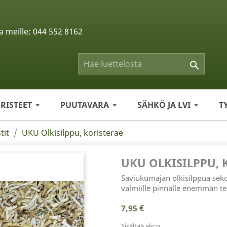
a meille:
044 552 8162

ERISTEET
PUUTAVARA
SÄHKÖ JA LVI
T
tit
UKU Olkisilppu, koristerae
UKU OLKISILPPU, 
Saviukumajan olkisilppua seko
valmiille pinnalle enemmän tek
7,95 €
Sisältää alv:n