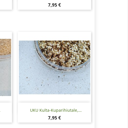
Hinta
7,95 €
Pikakatselu

.
UKU Kulta-Kuparihiutale,...
Hinta
7,95 €