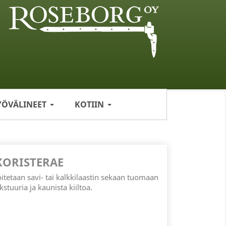
YÖVÄLINEET
KOTIIN
KORISTERAE
itetaan savi- tai kalkkilaastin sekaan tuomaan
stuuria ja kaunista kiiltoa.