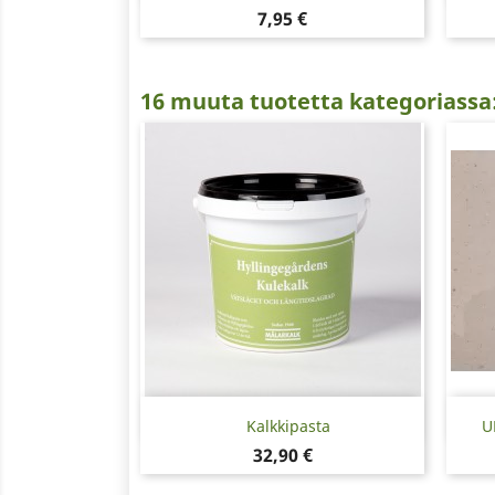
Hinta
7,95 €
16 muuta tuotetta kategoriassa
Pikakatselu

Kalkkipasta
U
Hinta
32,90 €