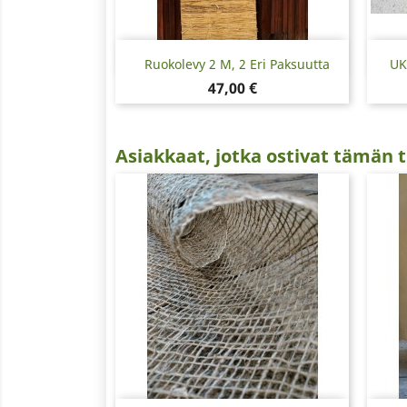
Pikakatselu

Ruokolevy 2 M, 2 Eri Paksuutta
UK
Hinta
47,00 €
Asiakkaat, jotka ostivat tämän t