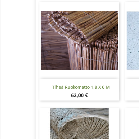
Pikakatselu

Tiheä Ruokomatto 1,8 X 6 M
Hinta
62,00 €