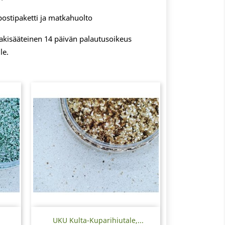
postipaketti ja matkahuolto
 lakisääteinen 14 päivän palautusoikeus
le.
Pikakatselu

UKU Kulta-Kuparihiutale,...