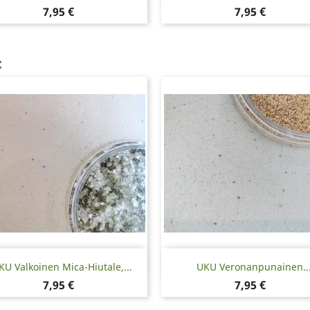
Hinta
Hinta
7,95 €
7,95 €
:
Pikakatselu
Pikakatselu


KU Valkoinen Mica-Hiutale,...
UKU Veronanpunainen..
Hinta
Hinta
7,95 €
7,95 €