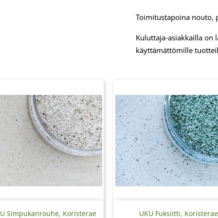
Toimitustapoina nouto, 
Kuluttaja-asiakkailla on
käyttämättömille tuotteil
Pikakatselu
Pikakatselu


U Simpukanrouhe, Koristerae
UKU Fuksiitti, Koristerae