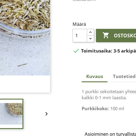
Määrä

OSTOSKO

Toimitusaika:
3-5 arkip
Kuvaus
Tuotetied
1 purkki sekoitetaan yhte
kalkki 0-1 mm laastia.
Purkkikoko:
100 ml

Asioiminen on turvallista