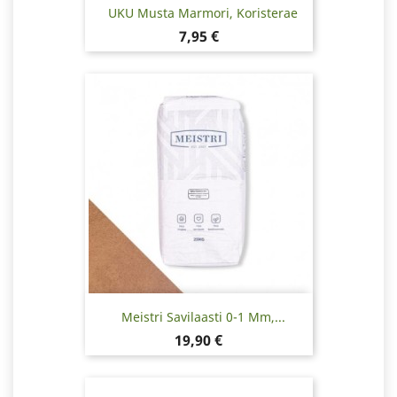
UKU Musta Marmori, Koristerae
Hinta
7,95 €
Meistri Savilaasti 0-1 Mm,...
Hinta
19,90 €