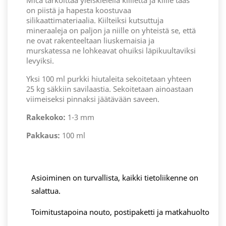
Mica tarkoittaa yleiskielellä kiillettä ja kiille taas
on piistä ja hapesta koostuvaa
silikaattimateriaalia. Kiilteiksi kutsuttuja
mineraaleja on paljon ja niille on yhteistä se, että
ne ovat rakenteeltaan liuskemaisia ja
murskatessa ne lohkeavat ohuiksi läpikuultaviksi
levyiksi.
Yksi 100 ml purkki hiutaleita sekoitetaan yhteen
25 kg säkkiin savilaastia. Sekoitetaan ainoastaan
viimeiseksi pinnaksi jäätävään saveen.
Rakekoko:
1-3 mm
Pakkaus:
100 ml
Asioiminen on turvallista, kaikki tietoliikenne on
salattua.
Toimitustapoina nouto, postipaketti ja matkahuolto