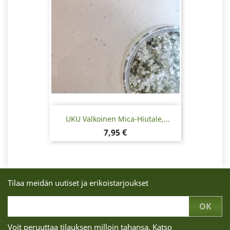
UKU Valkoinen Mica-Hiutale,...
Hinta
7,95 €
Tilaa meidän uutiset ja erikoistarjoukset
Voit peruuttaa tilauksen milloin tahansa. Katso