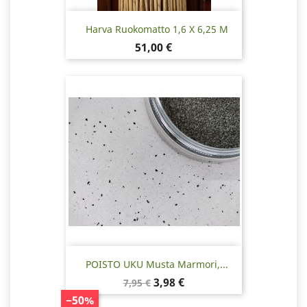
Harva Ruokomatto 1,6 X 6,25 M
Hinta
51,00 €
POISTO UKU Musta Marmori,...
Normaalihinta
Hinta
3,98 €
7,95 €
−50%