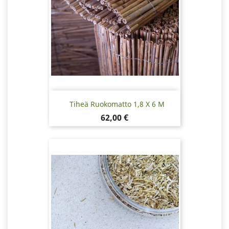
Tiheä Ruokomatto 1,8 X 6 M
Hinta
62,00 €