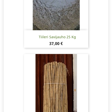
Tiileri Savijauho 25 Kg
Hinta
37,00 €