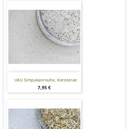
UKU Simpukanrouhe, Koristerae
Hinta
7,95 €