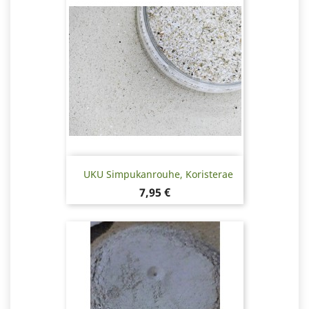
UKU Simpukanrouhe, Koristerae
Hinta
7,95 €