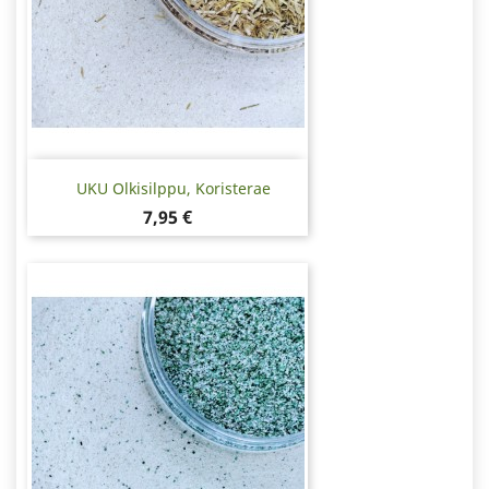
UKU Olkisilppu, Koristerae
Hinta
7,95 €