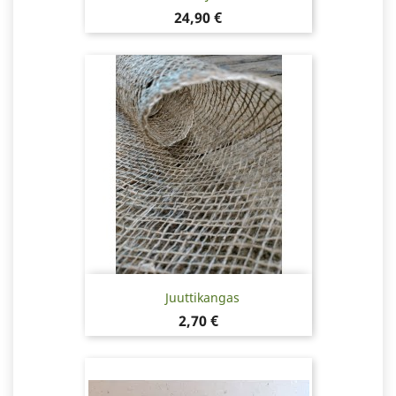
Hinta
24,90 €
Juuttikangas
Hinta
2,70 €