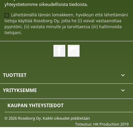
yhteystietomme oikeudellisista tiedoista.
Lähettämällä tämän lomakkeen, hyväksyn että lähettämäni
tietoja käyttää Roseborg Oy, jotta he (i) voivat vastaanottaa
pyyntöni, (ii) vastata minulle ja tarvittaessa (iii) hallinnoida
tietojani.
Facebook
Instagram
TUOTTEET

YRITYKSEMME

KAUPAN YHTEYSTIEDOT
© 2026 Roseborg Oy. Kaikki oikeudet pidätetään
Toteutus: HK Production 2019