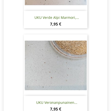
UKU Verde Alpi Marmori,...
Hinta
7,95 €
UKU Veronanpunainen...
Hinta
7,95 €