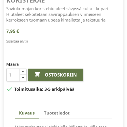
KORISTERAE
Saviukumajan koristehiutaleet sävyssä kulta - kupari.
Hiutaleet sekoitetaan savirappauksen viimeiseen
kerrokseen tuomaan upeaa kimalletta ja tekstuuria.
7,95 €
Sisältää alv:n
Määrä

OSTOSKORIIN

Toimitusaika:
3-5 arkipäivää
Kuvaus
Tuotetiedot