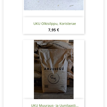
UKU Olkisilppu, Koristerae
Hinta
7,95 €
UKU Muuraus- Ja Uunilaasti...