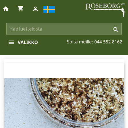
shopping_cart
home


Soita meille:
044 552 8162
VALIKKO