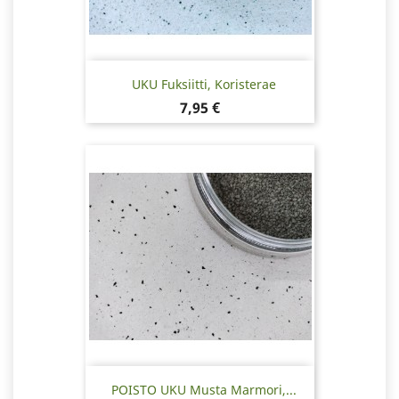
UKU Fuksiitti, Koristerae
Hinta
7,95 €
POISTO UKU Musta Marmori,...