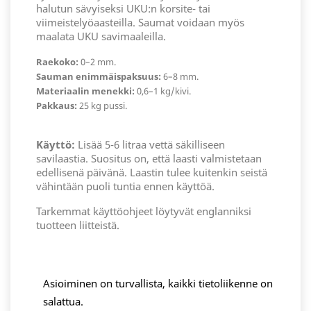
halutun sävyiseksi UKU:n korsite- tai
viimeistelyöaasteilla. Saumat voidaan myös
maalata UKU savimaaleilla.
Raekoko:
0–2 mm.
Sauman enimmäispaksuus:
6–8 mm.
Materiaalin menekki:
0,6–1 kg/kivi.
Pakkaus:
25 kg pussi.
Käyttö:
Lisää 5-6 litraa vettä säkilliseen
savilaastia. Suositus on, että laasti valmistetaan
edellisenä päivänä. Laastin tulee kuitenkin seistä
vähintään puoli tuntia ennen käyttöä.
Tarkemmat käyttöohjeet löytyvät englanniksi
tuotteen liitteistä.
Asioiminen on turvallista, kaikki tietoliikenne on
salattua.