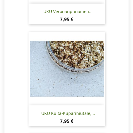
UKU Veronanpunainen...
Hinta
7,95 €
UKU Kulta-Kuparihiutale,...
Hinta
7,95 €