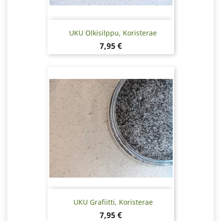
UKU Olkisilppu, Koristerae
Hinta
7,95 €
UKU Grafiitti, Koristerae
Hinta
7,95 €