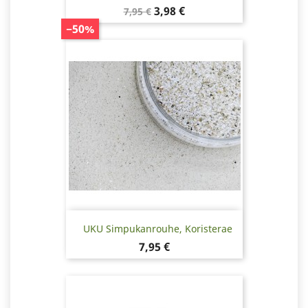
Normaalihinta
Hinta
3,98 €
7,95 €
−50%
UKU Simpukanrouhe, Koristerae
Hinta
7,95 €