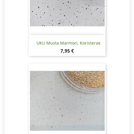
UKU Musta Marmori, Koristerae
Hinta
7,95 €