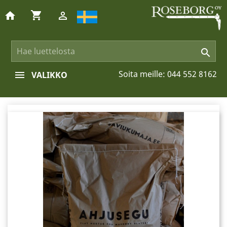
shopping_cart
home


Soita meille:
044 552 8162
VALIKKO