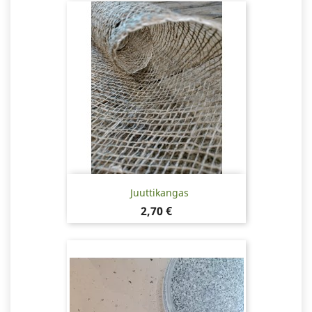
Juuttikangas
Hinta
2,70 €