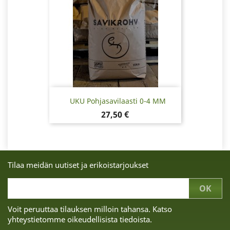
UKU Pohjasavilaasti 0-4 MM
Hinta
27,50 €
Tilaa meidän uutiset ja erikoistarjoukset
Voit peruuttaa tilauksen milloin tahansa. Katso
yhteystietomme oikeudellisista tiedoista.