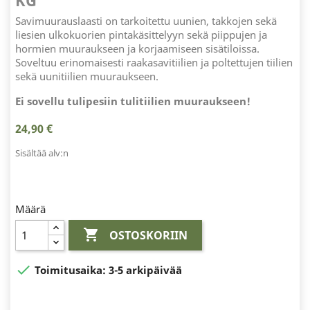
KG
Savimuurauslaasti on tarkoitettu uunien, takkojen sekä
liesien ulkokuorien pintakäsittelyyn sekä piippujen ja
hormien muuraukseen ja korjaamiseen sisätiloissa.
Soveltuu erinomaisesti raakasavitiilien ja poltettujen tiilien
sekä uunitiilien muuraukseen.
Ei sovellu tulipesiin tulitiilien muuraukseen!
24,90 €
Sisältää alv:n
Määrä

OSTOSKORIIN

Toimitusaika:
3-5 arkipäivää