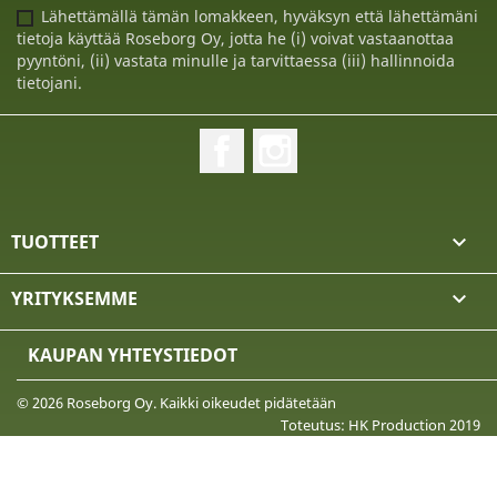
Lähettämällä tämän lomakkeen, hyväksyn että lähettämäni
tietoja käyttää Roseborg Oy, jotta he (i) voivat vastaanottaa
pyyntöni, (ii) vastata minulle ja tarvittaessa (iii) hallinnoida
tietojani.
Facebook
Instagram
TUOTTEET

YRITYKSEMME

KAUPAN YHTEYSTIEDOT
© 2026 Roseborg Oy. Kaikki oikeudet pidätetään
Toteutus: HK Production 2019