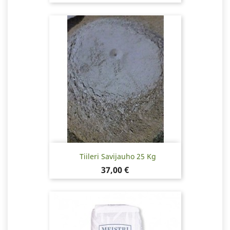
Tiileri Savijauho 25 Kg
Hinta
37,00 €