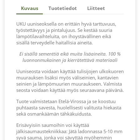
Kuvaus
Tuotetiedot
Liitteet
UKU uuniseoksella on erittäin hyvä tarttuvuus,
työstettävyys ja pintalujuus. Se kestää suuria
lämpötilavaihteluita, on ihoystävällinen eikä
sisällä terveydelle haitallisia aineita.
Ei sisällä sementtiä eikä muita lisäaineita. 100 %
luonnonmukainen ja kierrätettävä materiaali
Uuniseosta voidaan käyttää tulisijojen ulkokuoren
muurauksen lisäksi myös väliseinien, kantavien
seinien ja lämpömuurien muuraukseen. Valmista
seosta voidaan käyttää myös seuraavana päivänä.
Tuote valmistetaan Etelä-Virossa ja se koostuu
puhtaasta savesta, huolellisesti valitusta hiekasta
sekä osmankäämän tähkäkuidusta.
Erisävyisiin saumoihin voi käyttää
jälkisaumaustekniikkaa: Jätä ladonnassa 5-10 mm
syvä sauma, jonka voi sävyttää myöhemmin