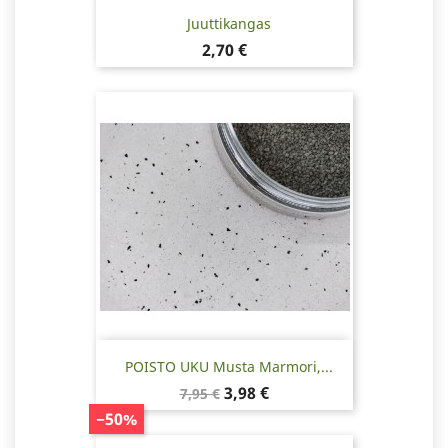
Juuttikangas
Hinta
2,70 €
POISTO UKU Musta Marmori,...
Normaalihinta
Hinta
3,98 €
7,95 €
−50%