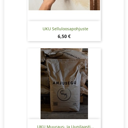
UKU Selluloosapohjuste
Hinta
6,50 €
UKU Muuraus- Ja Uunilaasti...