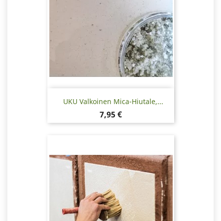
UKU Valkoinen Mica-Hiutale,...
Hinta
7,95 €