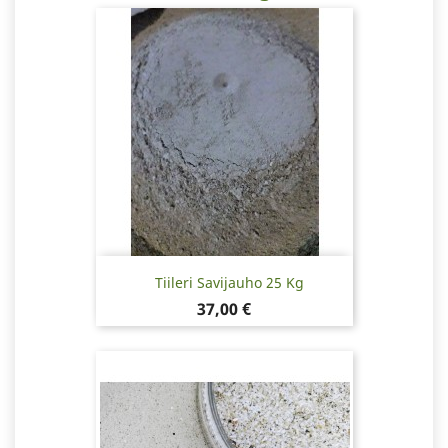
Tiileri Savijauho 25 Kg
Hinta
37,00 €