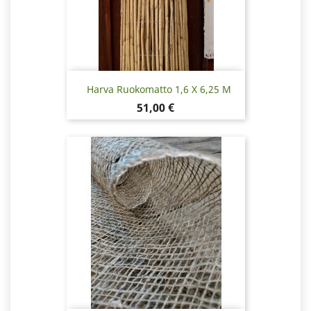
Harva Ruokomatto 1,6 X 6,25 M
Hinta
51,00 €