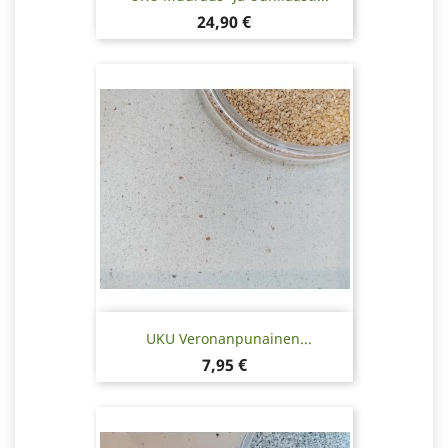
Hinta
24,90 €
UKU Veronanpunainen...
Hinta
7,95 €