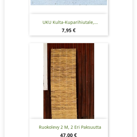
UKU Kulta-Kuparihiutale,...
Hinta
7,95 €
Ruokolevy 2 M, 2 Eri Paksuutta
Hinta
47,00 €