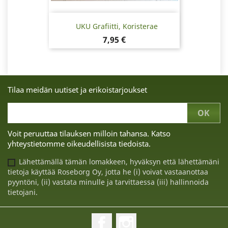
UKU Grafiitti, Koristerae
Hinta
7,95 €
Tilaa meidän uutiset ja erikoistarjoukset
Voit peruuttaa tilauksen milloin tahansa. Katso
yhteystietomme oikeudellisista tiedoista.
Lähettämällä tämän lomakkeen, hyväksyn että lähettämäni
tietoja käyttää Roseborg Oy, jotta he (i) voivat vastaanottaa
pyyntöni, (ii) vastata minulle ja tarvittaessa (iii) hallinnoida
tietojani.
Facebook
Instagram