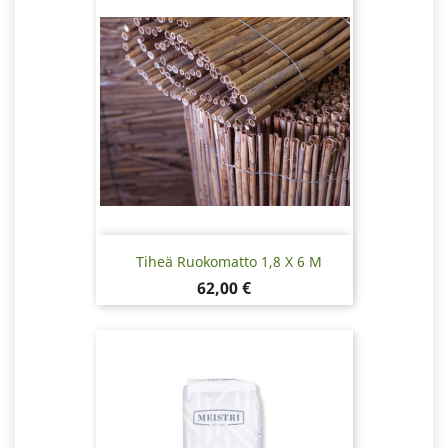
Tiheä Ruokomatto 1,8 X 6 M
Hinta
62,00 €