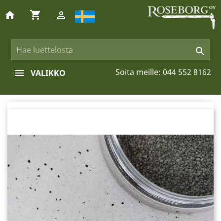
shopping_cart
home


Soita meille:
044 552 8162
VALIKKO