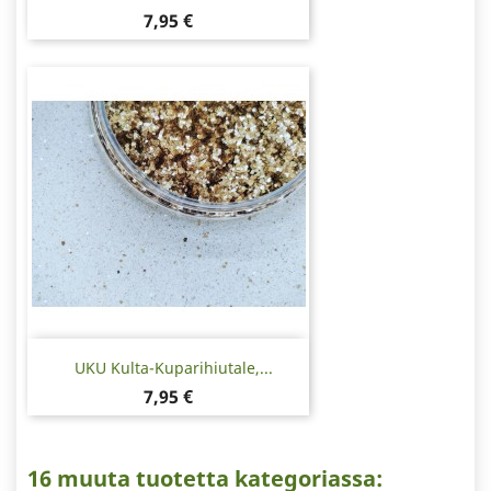
Hinta
7,95 €
UKU Kulta-Kuparihiutale,...
Hinta
7,95 €
16 muuta tuotetta kategoriassa: