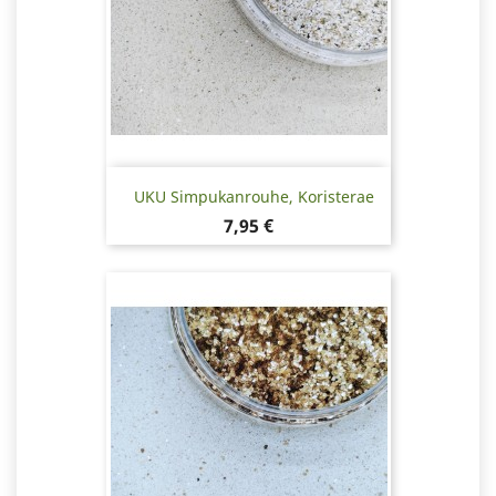
UKU Simpukanrouhe, Koristerae
Hinta
7,95 €