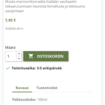
Musta marmorikiviraetta lisätään savilaastin
sekaan,tuomaan kaunista kimallusta ja tekstuuria
savipintaan.
7,95 €
Sisältää alv:n
Määrä

OSTOSKORIIN

Toimitusaika:
3-5 arkipäivää
Kuvaus
Tuotetiedot
Pakkauskoko:
100ml.