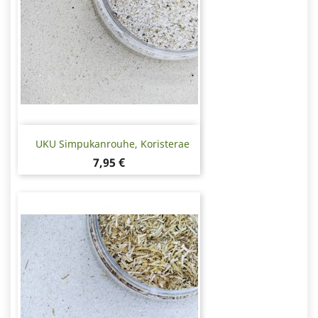
UKU Simpukanrouhe, Koristerae
Hinta
7,95 €