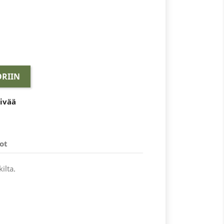
RIIN
äivää
ot
kilta.