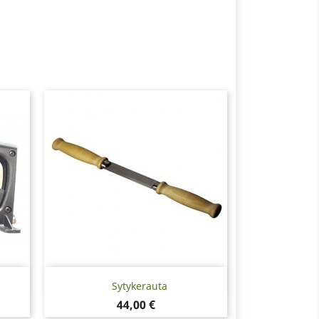
Pikakatselu

Sytykerauta
Hinta
44,00 €