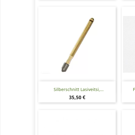
Pikakatselu

Silberschnitt Lasiveitsi,...
F
Hinta
35,50 €