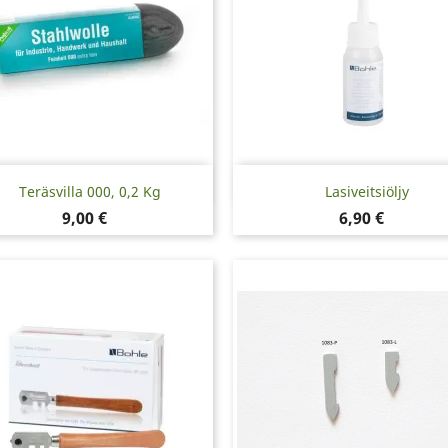
Pikakatselu
Pikakatselu


Teräsvilla 000, 0,2 Kg
Lasiveitsiöljy
Hinta
Hinta
9,00 €
6,90 €