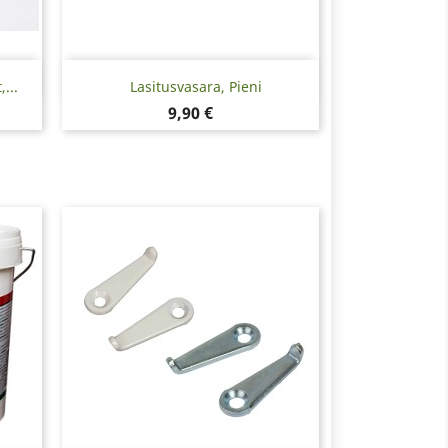
Pikakatselu

...
Lasitusvasara, Pieni
Hinta
9,90 €