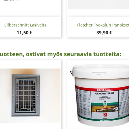
Pikakatselu
Pikakatselu


Silberschnitt Lasiveitsi
Fletcher Työkalun Panokset,
Hinta
Hinta
11,50 €
39,90 €
uotteen, ostivat myös seuraavia tuotteita: