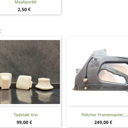
Pikakatselu

Maalipurkit
Hinta
2,50 €
:
Pikakatselu
Pikakatselu


Tadelakt Kivi
Fletcher Framemaster,...
Hinta
Hinta
99,00 €
249,00 €