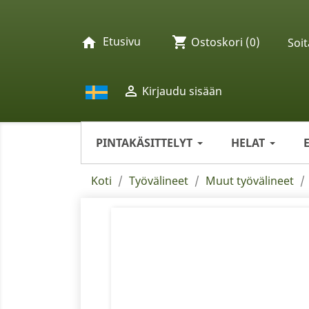
Etusivu
shopping_cart
home
Ostoskori
(0)
Soit

Kirjaudu sisään
PINTAKÄSITTELYT
HELAT
Koti
Työvälineet
Muut työvälineet