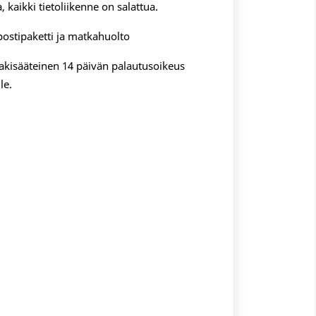
, kaikki tietoliikenne on salattua.
postipaketti ja matkahuolto
 lakisääteinen 14 päivän palautusoikeus
le.