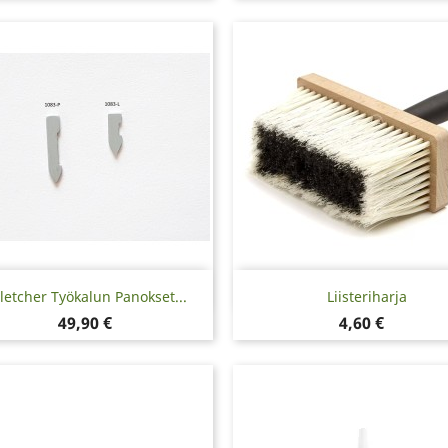
Pikakatselu
Pikakatselu


letcher Työkalun Panokset...
Liisteriharja
Hinta
Hinta
49,90 €
4,60 €