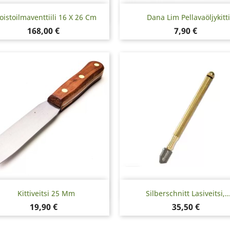
Pikakatselu
Pikakatselu


oistoilmaventtiili 16 X 26 Cm
Dana Lim Pellavaöljykitti
Hinta
Hinta
168,00 €
7,90 €
Pikakatselu
Pikakatselu


Kittiveitsi 25 Mm
Silberschnitt Lasiveitsi,..
Hinta
Hinta
19,90 €
35,50 €