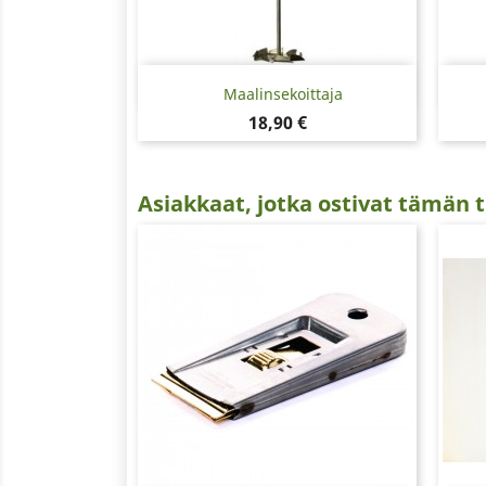
Pikakatselu

Maalinsekoittaja
Hinta
18,90 €
Asiakkaat, jotka ostivat tämän t