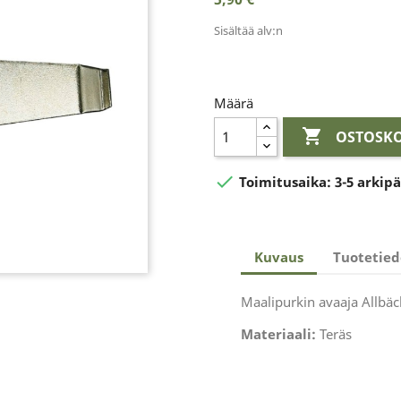
Sisältää alv:n
Määrä

OSTOSKO

Toimitusaika:
3-5 arkip
Kuvaus
Tuotetied
Maalipurkin avaaja Allbäc
Materiaali:
Teräs