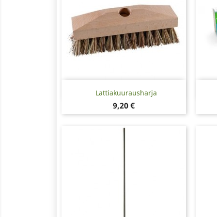
Pikakatselu

Lattiakuurausharja
Hinta
9,20 €