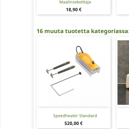
Pikakatselu

Maalinsekoittaja
Hinta
18,90 €
16 muuta tuotetta kategoriassa
Pikakatselu

Speedheater Standard
Hinta
520,00 €