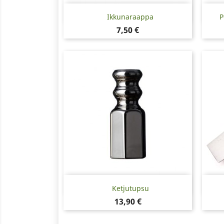
Pikakatselu

Ikkunaraappa
P
Hinta
7,50 €
Pikakatselu

Ketjutupsu
Hinta
13,90 €