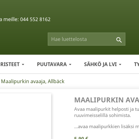
a meille:
044 552 8162

ERISTEET
PUUTAVARA
SÄHKÖ JA LVI
T
Maalipurkin avaaja, Allbäck
MAALIPURKIN AVA
Avaa maalipurkit helposti ja tur
ruuvimeisselillä sohimista.
...avaa maalipurkkien lisäksi
5,90 €