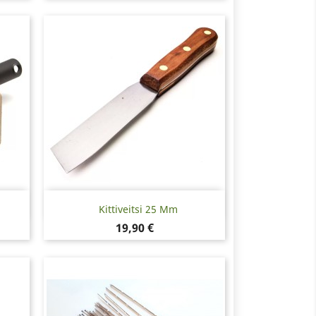
Pikakatselu

Kittiveitsi 25 Mm
Hinta
19,90 €