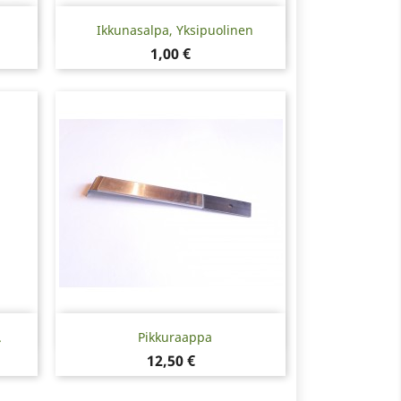
Pikakatselu

Ikkunasalpa, Yksipuolinen
Hinta
1,00 €
Pikakatselu

.
Pikkuraappa
Hinta
12,50 €