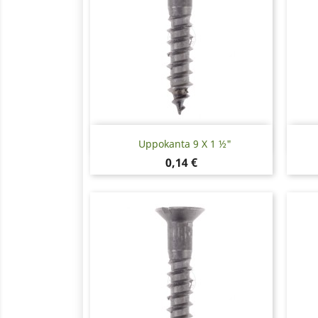
Pikakatselu

Uppokanta 9 X 1 ½"
Hinta
0,14 €