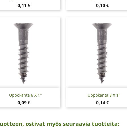
Hinta
Hinta
0,11 €
0,10 €
Pikakatselu
Pikakatselu


Uppokanta 6 X 1"
Uppokanta 8 X 1"
Hinta
Hinta
0,09 €
0,14 €
uotteen, ostivat myös seuraavia tuotteita: