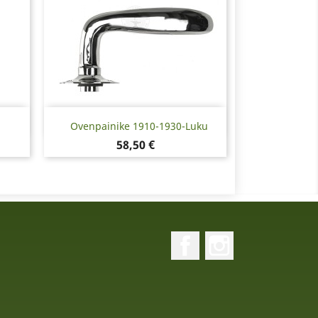
Pikakatselu

Ovenpainike 1910-1930-Luku
Hinta
58,50 €
Facebook
Instagram