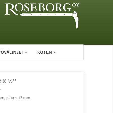
YÖVÄLINEET
KOTIIN
X ½''
.
 mm, pituus 13 mm.