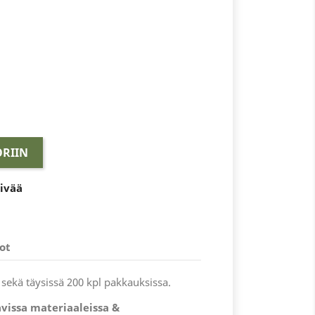
RIIN
äivää
ot
 sekä täysissä 200 kpl pakkauksissa.
vissa materiaaleissa &