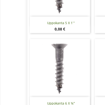
Pikakatselu

Uppokanta 5 X 1''
Hinta
0,08 €
Pikakatselu

Uppokanta 6 X ¾"