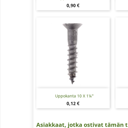
Hinta
0,90 €
Pikakatselu

Uppokanta 10 X 1¼"
Hinta
0,12 €
Asiakkaat, jotka ostivat tämän t