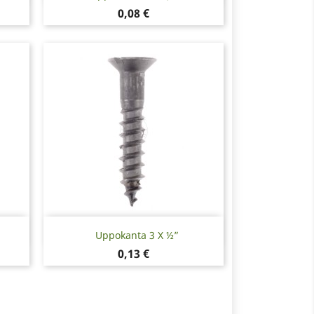
Hinta
0,08 €
Pikakatselu

Uppokanta 3 X ½”
Hinta
0,13 €