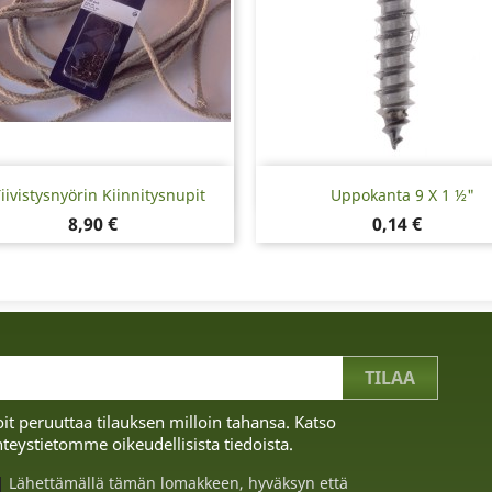
Pikakatselu
Pikakatselu


iivistysnyörin Kiinnitysnupit
Uppokanta 9 X 1 ½"
Hinta
Hinta
8,90 €
0,14 €
it peruuttaa tilauksen milloin tahansa. Katso
teystietomme oikeudellisista tiedoista.
Lähettämällä tämän lomakkeen, hyväksyn että