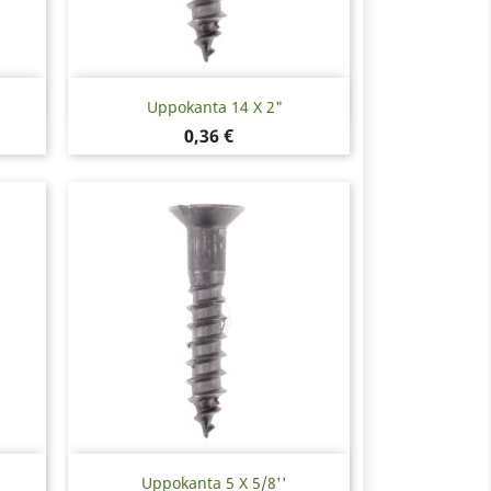
Pikakatselu

Uppokanta 14 X 2"
Hinta
0,36 €
Pikakatselu

Uppokanta 5 X 5/8''