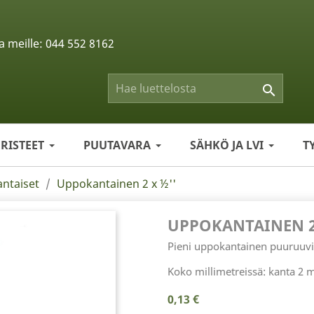
a meille:
044 552 8162

ERISTEET
PUUTAVARA
SÄHKÖ JA LVI
T
ntaiset
Uppokantainen 2 x ½''
UPPOKANTAINEN 2 
Pieni uppokantainen puuruuvi
Koko millimetreissä: kanta 2
0,13 €