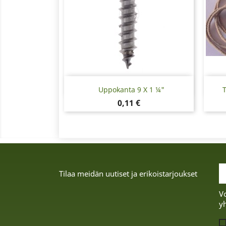
Pikakatselu

Uppokanta 9 X 1 ¼"
T
Hinta
0,11 €
Tilaa meidän uutiset ja erikoistarjoukset
Vo
yh