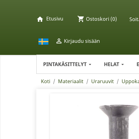
Etusivu
shopping_cart
home
Ostoskori
(0)
Soit

Kirjaudu sisään
PINTAKÄSITTELYT
HELAT
Koti
Materiaalit
Uraruuvit
Uppoka