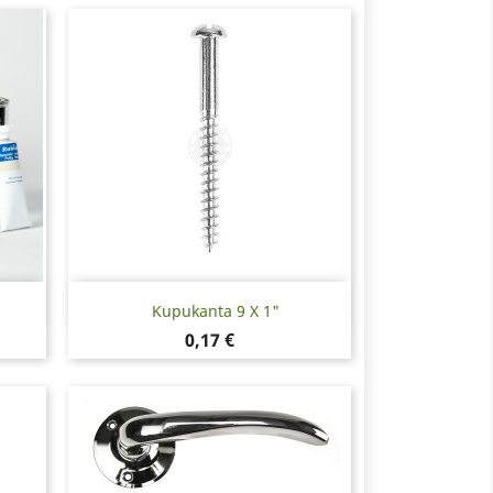
Pikakatselu

Kupukanta 9 X 1"
Hinta
0,17 €