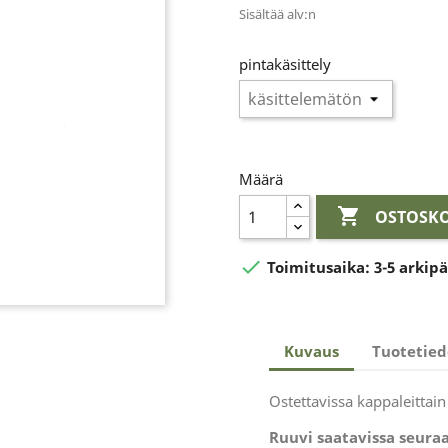
Sisältää alv:n
pintakäsittely
Määrä

OSTOSKO

Toimitusaika:
3-5 arkip
Kuvaus
Tuotetied
Ostettavissa kappaleittain
Ruuvi saatavissa seuraa