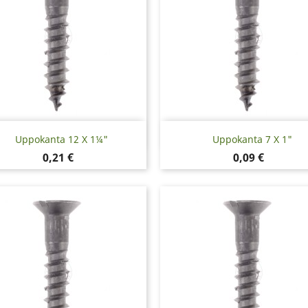
Pikakatselu
Pikakatselu


Uppokanta 12 X 1¼"
Uppokanta 7 X 1"
Hinta
Hinta
0,21 €
0,09 €