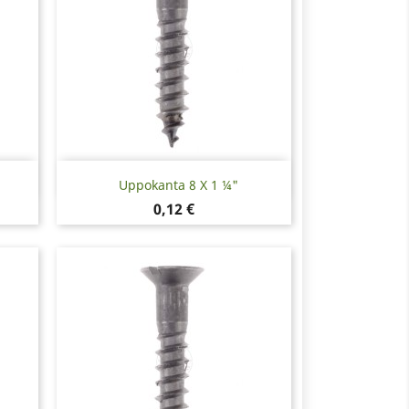
Pikakatselu

Uppokanta 8 X 1 ¼"
Hinta
0,12 €