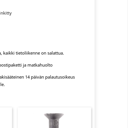
inkitty
n
, kaikki tietoliikenne on salattua.
postipaketti ja matkahuolto
 lakisääteinen 14 päivän palautusoikeus
le.