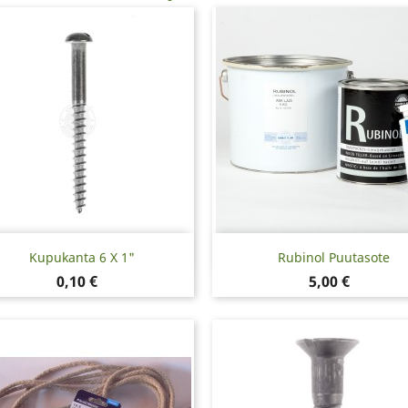
Pikakatselu
Pikakatselu


Kupukanta 6 X 1"
Rubinol Puutasote
Hinta
Hinta
0,10 €
5,00 €