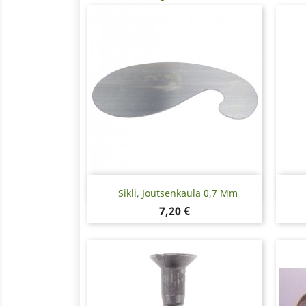
Pikakatselu

Sikli, Joutsenkaula 0,7 Mm
Hinta
7,20 €