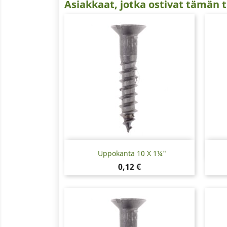
Asiakkaat, jotka ostivat tämän t
Pikakatselu

Uppokanta 10 X 1¼"
Hinta
0,12 €