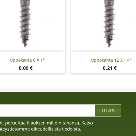
Pikakatselu
Pikakatselu


Uppokanta 6 X 1"
Uppokanta 12 X 1¼"
Hinta
Hinta
0,09 €
0,21 €
it peruuttaa tilauksen milloin tahansa. Katso
teystietomme oikeudellisista tiedoista.