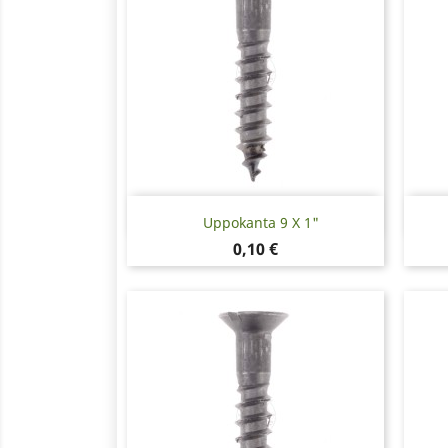
Pikakatselu

Uppokanta 9 X 1"
Hinta
0,10 €