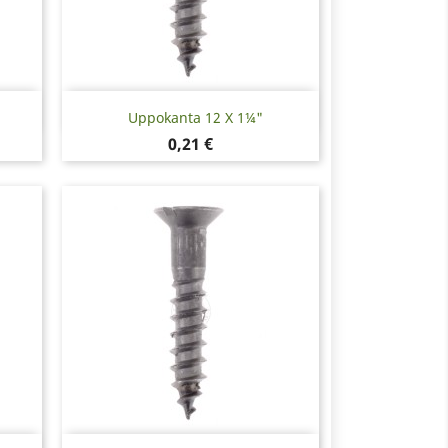
Pikakatselu

Uppokanta 12 X 1¼"
Hinta
0,21 €