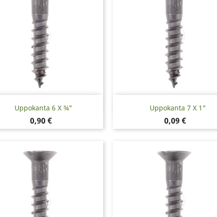
Pikakatselu
Pikakatselu


Uppokanta 6 X ¾"
Uppokanta 7 X 1"
Hinta
Hinta
0,90 €
0,09 €