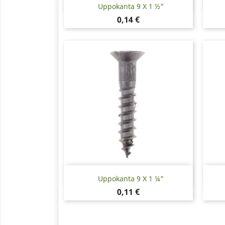
Pikakatselu

Uppokanta 9 X 1 ½"
Hinta
0,14 €
Pikakatselu

Uppokanta 9 X 1 ¼"
Hinta
0,11 €