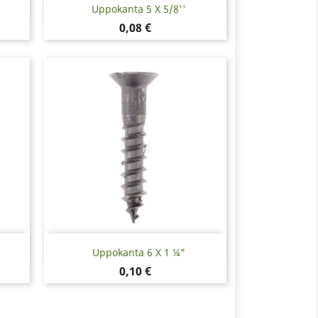
Pikakatselu

Uppokanta 5 X 5/8''
Hinta
0,08 €
Pikakatselu

Uppokanta 6 X 1 ¼"
Hinta
0,10 €