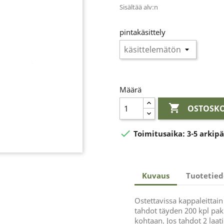
Sisältää alv:n
pintakäsittely
Määrä

OSTOSKO

Toimitusaika:
3-5 arkip
Kuvaus
Tuotetied
Ostettavissa kappaleittain
tahdot täyden 200 kpl pak
kohtaan. Jos tahdot 2 laati