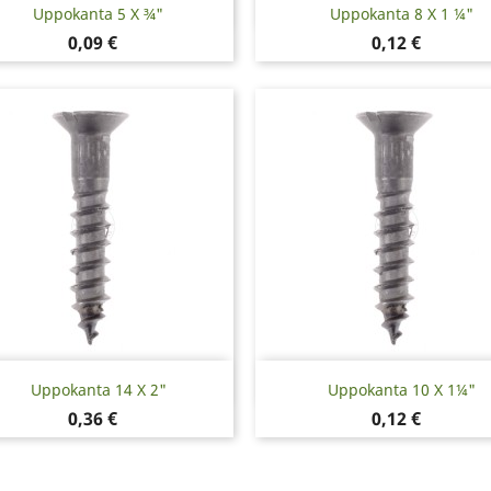
Pikakatselu
Pikakatselu


Uppokanta 5 X ¾"
Uppokanta 8 X 1 ¼"
Hinta
Hinta
0,09 €
0,12 €
Pikakatselu
Pikakatselu


Uppokanta 14 X 2"
Uppokanta 10 X 1¼"
Hinta
Hinta
0,36 €
0,12 €