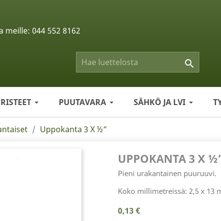
a meille:
044 552 8162

ERISTEET
PUUTAVARA
SÄHKÖ JA LVI
T
ntaiset
Uppokanta 3 X ½”
UPPOKANTA 3 X ½
Pieni urakantainen puuruuvi.
Koko millimetreissä: 2,5 x 13
0,13 €