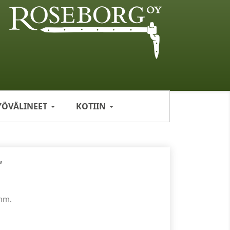
YÖVÄLINEET
KOTIIN
”
 mm.