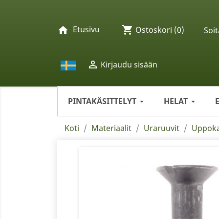
Etusivu
shopping_cart
home
Ostoskori
(0)
Soit

Kirjaudu sisään
PINTAKÄSITTELYT
HELAT
Koti
Materiaalit
Uraruuvit
Uppoka