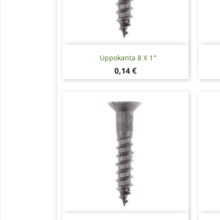
Pikakatselu

Uppokanta 8 X 1"
Hinta
0,14 €