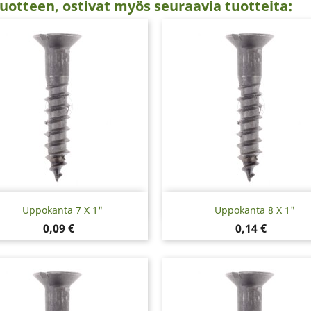
uotteen, ostivat myös seuraavia tuotteita:
Pikakatselu
Pikakatselu


Uppokanta 7 X 1"
Uppokanta 8 X 1"
Hinta
Hinta
0,09 €
0,14 €