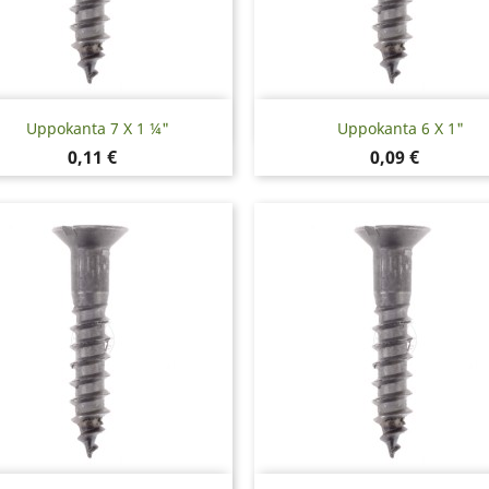
Pikakatselu
Pikakatselu


Uppokanta 7 X 1 ¼"
Uppokanta 6 X 1"
Hinta
Hinta
0,11 €
0,09 €