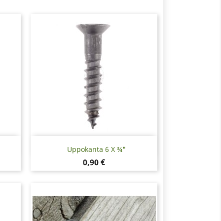
Pikakatselu

Uppokanta 6 X ¾"
Hinta
0,90 €