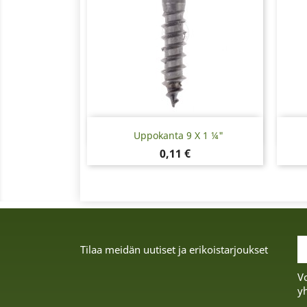
Pikakatselu

Uppokanta 9 X 1 ¼"
Hinta
0,11 €
Tilaa meidän uutiset ja erikoistarjoukset
Vo
yh