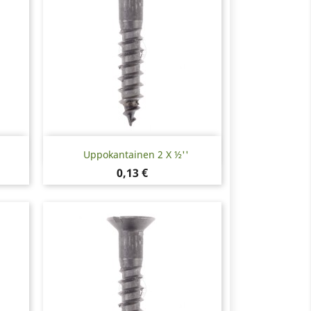
Pikakatselu

Uppokantainen 2 X ½''
Hinta
0,13 €