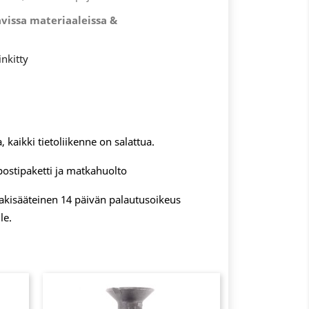
vissa materiaaleissa &
inkitty
, kaikki tietoliikenne on salattua.
postipaketti ja matkahuolto
 lakisääteinen 14 päivän palautusoikeus
le.