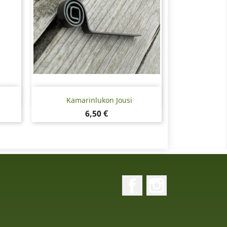
Pikakatselu

Kamarinlukon Jousi
Hinta
6,50 €
Facebook
Instagram