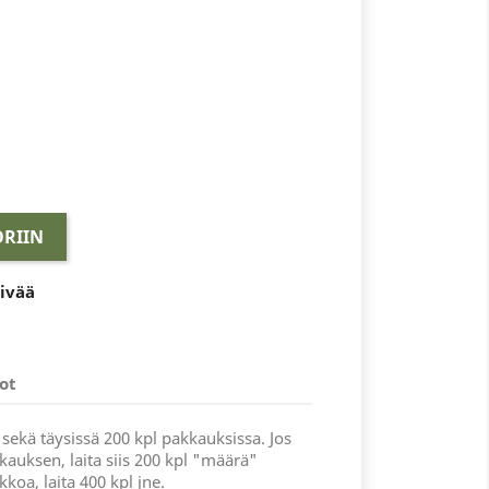
RIIN
äivää
ot
 sekä täysissä 200 kpl pakkauksissa. Jos
kauksen, laita siis 200 kpl "määrä"
kkoa, laita 400 kpl jne.