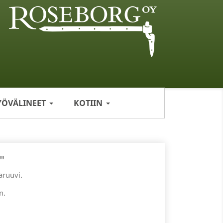
YÖVÄLINEET
KOTIIN
"
aruuvi.
m.