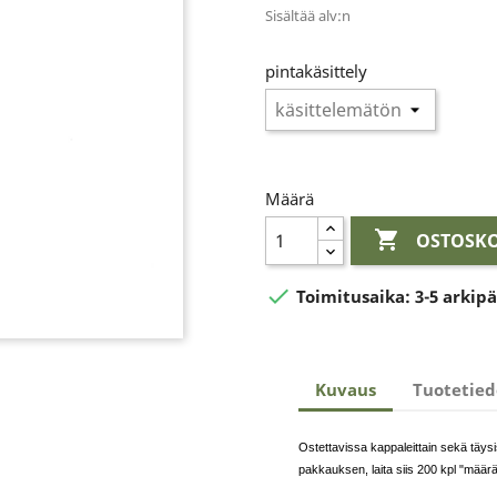
Sisältää alv:n
pintakäsittely
Määrä

OSTOSKO

Toimitusaika:
3-5 arkip
Kuvaus
Tuotetied
Ostettavissa kappaleittain sekä täys
pakkauksen, laita siis 200 kpl "määrä"