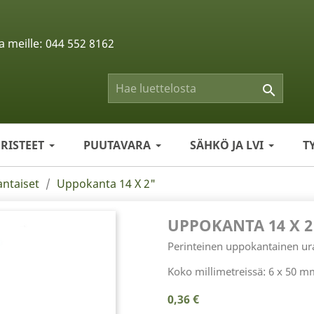
a meille:
044 552 8162

ERISTEET
PUUTAVARA
SÄHKÖ JA LVI
T
ntaiset
Uppokanta 14 X 2"
UPPOKANTA 14 X 2
Perinteinen uppokantainen ur
Koko millimetreissä: 6 x 50 m
0,36 €