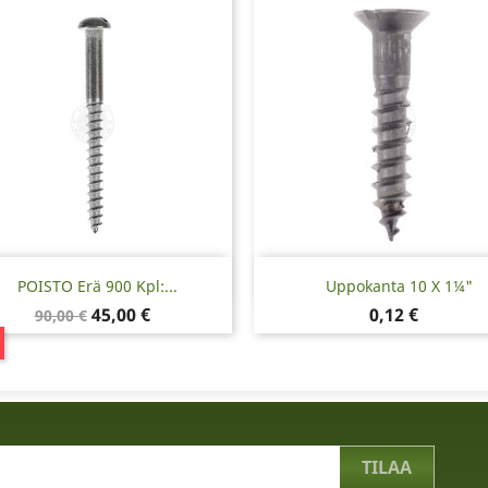
Pikakatselu
Pikakatselu


POISTO Erä 900 Kpl:...
Uppokanta 10 X 1¼"
Normaalihinta
Hinta
Hinta
45,00 €
0,12 €
90,00 €