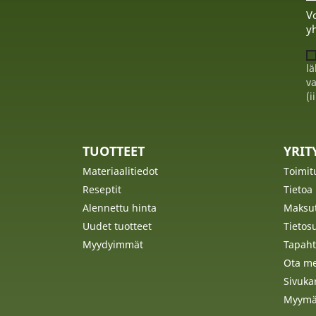
Vo
yh
lä
va
(i
TUOTTEET
YRI
Materiaalitiedot
Toimit
Reseptit
Tietoa
Alennettu hinta
Maksu
Uudet tuotteet
Tietos
Myydyimmät
Tapaht
Ota me
Sivuka
Myymä