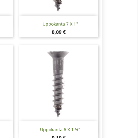
Pikakatselu

Uppokanta 7 X 1"
Hinta
0,09 €
Pikakatselu

Uppokanta 6 X 1 ¼"
Hinta
0,10 €