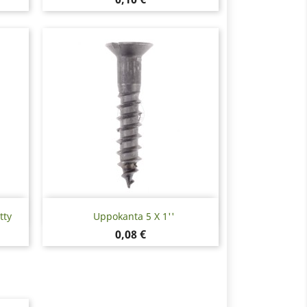
Pikakatselu

tty
Uppokanta 5 X 1''
Hinta
0,08 €