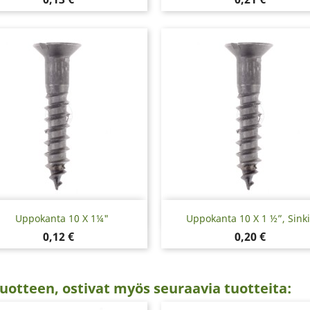
Pikakatselu
Pikakatselu


Uppokanta 10 X 1¼"
Uppokanta 10 X 1 ½”, Sinki
Hinta
Hinta
0,12 €
0,20 €
uotteen, ostivat myös seuraavia tuotteita: