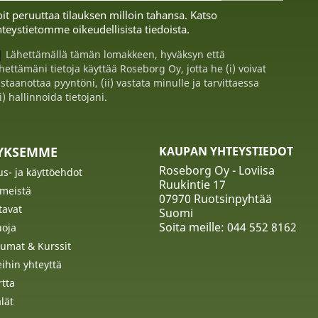
it peruuttaa tilauksen milloin tahansa. Katso
teystietomme oikeudellisista tiedoista.
Lähettämällä tämän lomakkeen, hyväksyn että
hettämäni tietoja käyttää Roseborg Oy, jotta he (i) voivat
staanottaa pyyntöni, (ii) vastata minulle ja tarvittaessa
ii) hallinnoida tietojani.
TYKSEMME
KAUPAN YHTEYSTIEDOT
Roseborg Oy - Loviisa
us- ja käyttöehdot
Ruukintie 17
 meistä
07970 Ruotsinpyhtää
tavat
Suomi
Soita meille:
044 552 8162
uoja
umat & Kurssit
ihin yhteyttä
rtta
lät