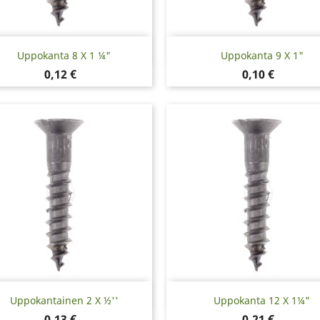
Pikakatselu
Pikakatselu


Uppokanta 8 X 1 ¼"
Uppokanta 9 X 1"
Hinta
Hinta
0,12 €
0,10 €
Pikakatselu
Pikakatselu


Uppokantainen 2 X ½''
Uppokanta 12 X 1¼"
Hinta
Hinta
0,13 €
0,21 €