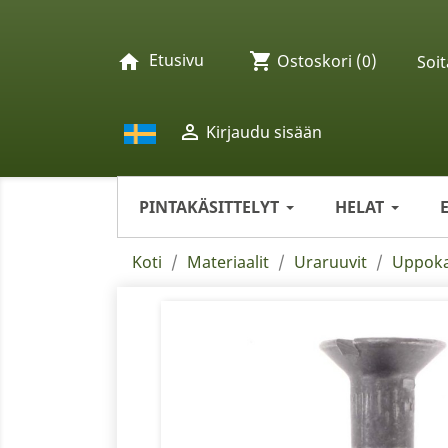
Etusivu
shopping_cart
home
Ostoskori
(0)
Soit

Kirjaudu sisään
PINTAKÄSITTELYT
HELAT
Koti
Materiaalit
Uraruuvit
Uppoka