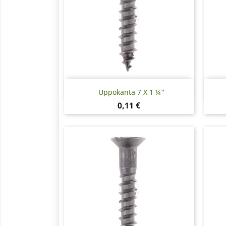
Pikakatselu

Uppokanta 7 X 1 ¼"
Hinta
0,11 €