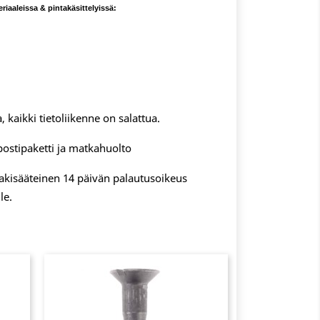
iaaleissa & pintakäsittelyissä:
, kaikki tietoliikenne on salattua.
postipaketti ja matkahuolto
 lakisääteinen 14 päivän palautusoikeus
le.