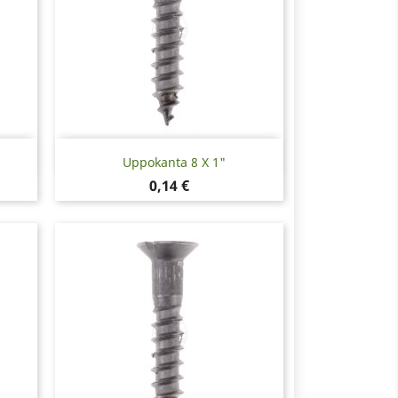
Pikakatselu

Uppokanta 8 X 1"
Hinta
0,14 €