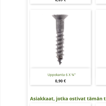
Pikakatselu

Uppokanta 6 X ¾"
Hinta
0,90 €
Asiakkaat, jotka ostivat tämän t