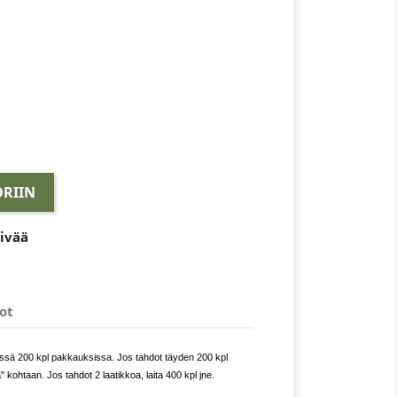
RIIN
äivää
ot
issä 200 kpl pakkauksissa. Jos tahdot täyden 200 kpl
 kohtaan. Jos tahdot 2 laatikkoa, laita 400 kpl jne.