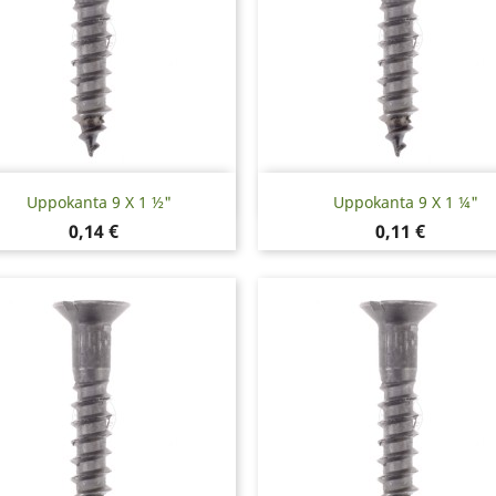
Pikakatselu
Pikakatselu


Uppokanta 9 X 1 ½"
Uppokanta 9 X 1 ¼"
Hinta
Hinta
0,14 €
0,11 €