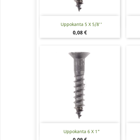
Pikakatselu

Uppokanta 5 X 5/8''
Hinta
0,08 €
Pikakatselu

Uppokanta 6 X 1"
Hinta
0,09 €