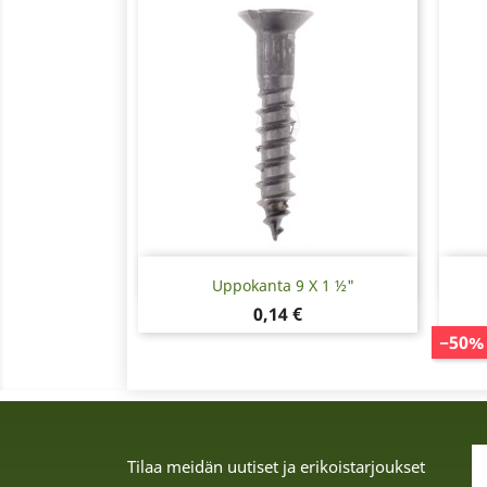
Pikakatselu

Uppokanta 9 X 1 ½"
Hinta
0,14 €
−50%
Tilaa meidän uutiset ja erikoistarjoukset