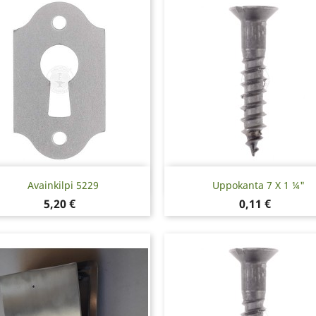
Pikakatselu
Pikakatselu


Avainkilpi 5229
Uppokanta 7 X 1 ¼"
Hinta
Hinta
5,20 €
0,11 €