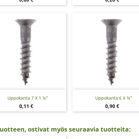
Pikakatselu
Pikakatselu


Uppokanta 7 X 1 ¼"
Uppokanta 6 X ¾"
Hinta
Hinta
0,11 €
0,90 €
uotteen, ostivat myös seuraavia tuotteita: