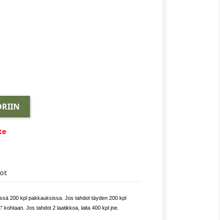
RIIN
te
ot
issä 200 kpl pakkauksissa. Jos tahdot täyden 200 kpl
 kohtaan. Jos tahdot 2 laatikkoa, laita 400 kpl jne.