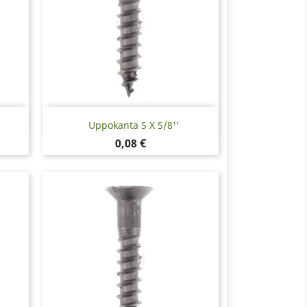
Pikakatselu

Uppokanta 5 X 5/8''
Hinta
0,08 €