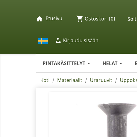
Etusivu
shopping_cart
home
Ostoskori
(0)
Soit

Kirjaudu sisään
PINTAKÄSITTELYT
HELAT
Koti
Materiaalit
Uraruuvit
Uppoka