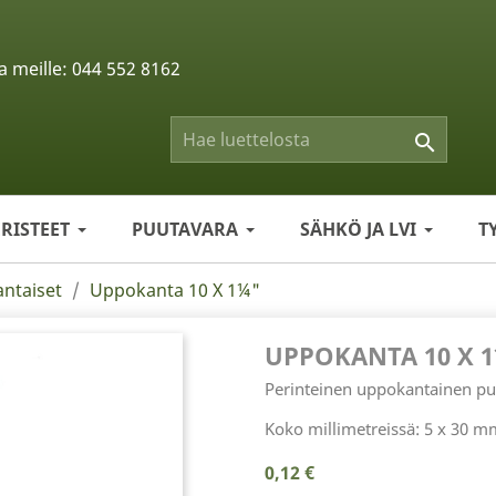
a meille:
044 552 8162

ERISTEET
PUUTAVARA
SÄHKÖ JA LVI
T
ntaiset
Uppokanta 10 X 1¼"
UPPOKANTA 10 X 
Perinteinen uppokantainen pu
Koko millimetreissä: 5 x 30 m
0,12 €