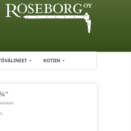
YÖVÄLINEET
KOTIIN
1¼"
uruuvi.
m.