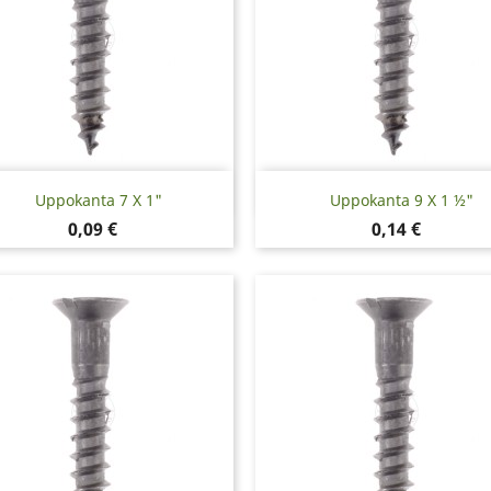
Pikakatselu
Pikakatselu


Uppokanta 7 X 1"
Uppokanta 9 X 1 ½"
Hinta
Hinta
0,09 €
0,14 €