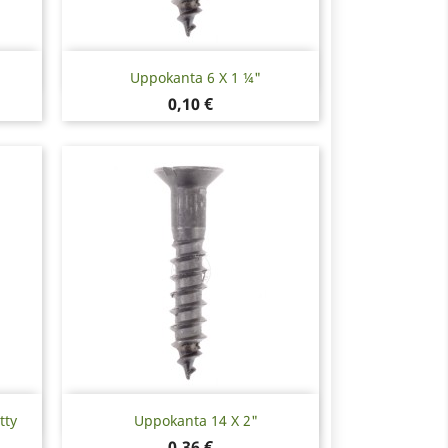
Pikakatselu

Uppokanta 6 X 1 ¼"
Hinta
0,10 €
Pikakatselu

tty
Uppokanta 14 X 2"
Hinta
0,36 €