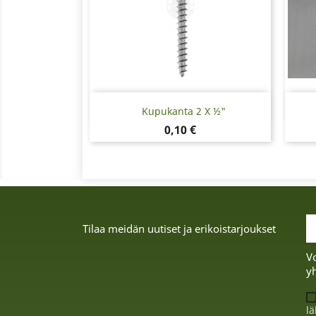
Pikakatselu

Kupukanta 2 X ½"
Hinta
0,10 €
Tilaa meidän uutiset ja erikoistarjoukset
Vo
yh
lä