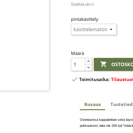
Sisältää alv:n
pintakäsittely
Määrä

OSTOSKO

Toimitusaika:
Tilaustuo
Kuvaus
Tuotetied
Ostettavissa kappaleittain sekä täys
pakkauksen, laita siis 200 kpl "määrä"