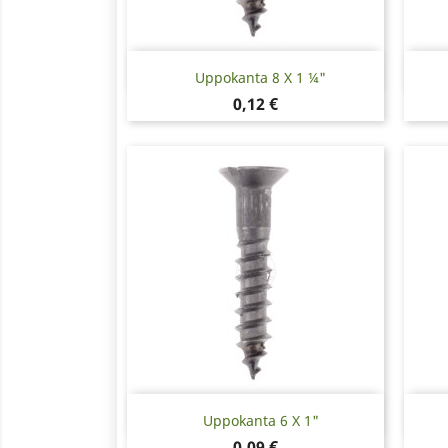
Pikakatselu

Uppokanta 8 X 1 ¼"
Hinta
0,12 €
Pikakatselu

Uppokanta 6 X 1"
Hinta
0,09 €