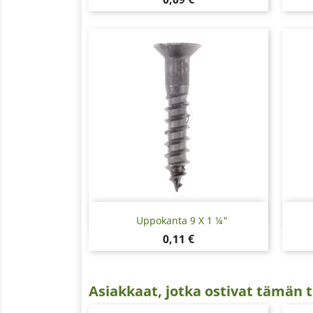
Pikakatselu

Uppokanta 9 X 1 ¼"
Hinta
0,11 €
Asiakkaat, jotka ostivat tämän t