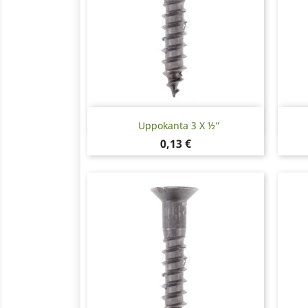
Pikakatselu

Uppokanta 3 X ½”
Hinta
0,13 €