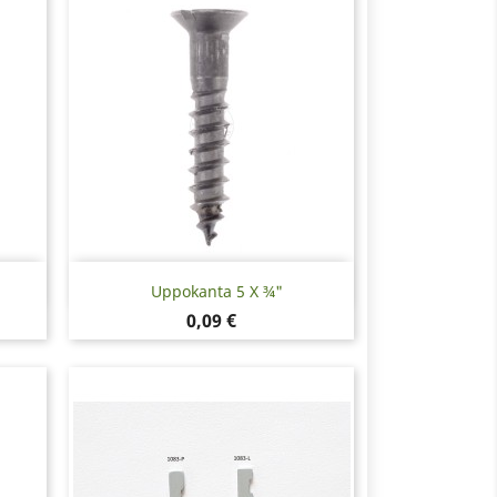
Pikakatselu

Uppokanta 5 X ¾"
Hinta
0,09 €