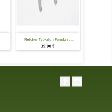
Pikakatselu

Fletcher Työkalun Panokset,...
Hinta
39,90 €
Facebook
Instagram