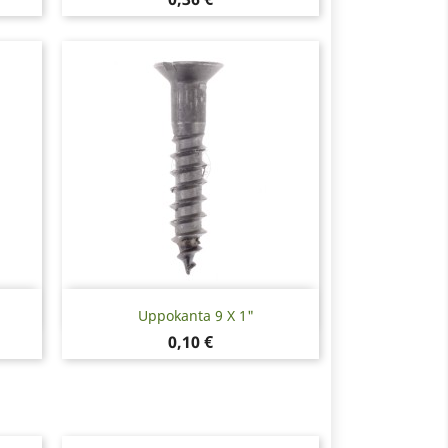
Pikakatselu

Uppokanta 9 X 1"
Hinta
0,10 €