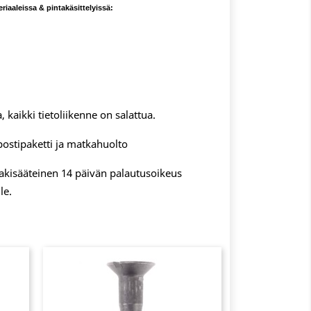
iaaleissa & pintakäsittelyissä:
, kaikki tietoliikenne on salattua.
postipaketti ja matkahuolto
 lakisääteinen 14 päivän palautusoikeus
le.