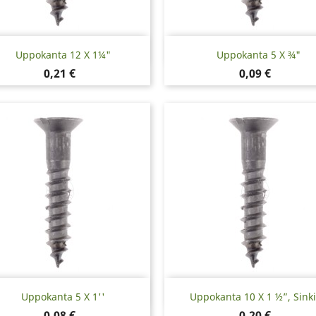
Pikakatselu
Pikakatselu


Uppokanta 12 X 1¼"
Uppokanta 5 X ¾"
Hinta
Hinta
0,21 €
0,09 €
Pikakatselu
Pikakatselu


Uppokanta 5 X 1''
Uppokanta 10 X 1 ½”, Sinki
Hinta
Hinta
0,08 €
0,20 €