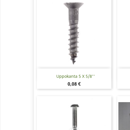
Pikakatselu

Uppokanta 5 X 5/8''
Hinta
0,08 €