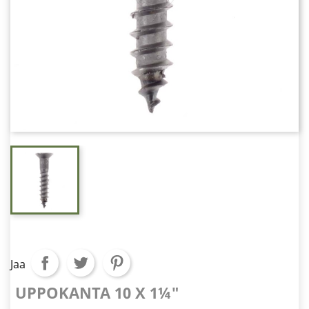
Jaa
UPPOKANTA 10 X 1¼"