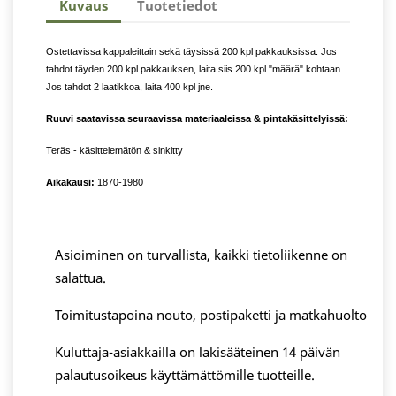
Kuvaus
Tuotetiedot
Ostettavissa kappaleittain sekä täysissä 200 kpl pakkauksissa. Jos
tahdot täyden 200 kpl pakkauksen, laita siis 200 kpl "määrä" kohtaan.
Jos tahdot 2 laatikkoa, laita 400 kpl jne.
Ruuvi saatavissa seuraavissa materiaaleissa & pintakäsittelyissä:
Teräs - käsittelemätön & sinkitty
Aikakausi:
1870-1980
Asioiminen on turvallista, kaikki tietoliikenne on
salattua.
Toimitustapoina nouto, postipaketti ja matkahuolto
Kuluttaja-asiakkailla on lakisääteinen 14 päivän
palautusoikeus käyttämättömille tuotteille.