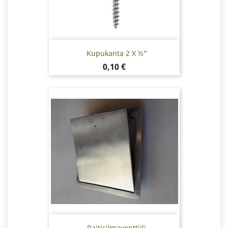
Kupukanta 2 X ½"
Hinta
0,10 €
Raitisilmaventtiili