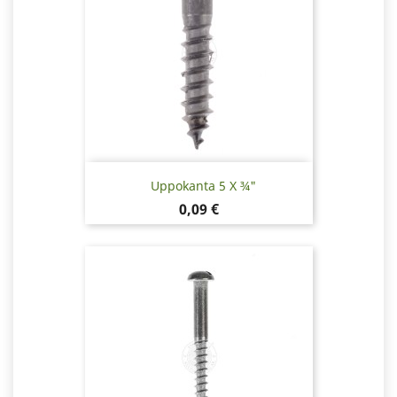
Uppokanta 5 X ¾"
Hinta
0,09 €