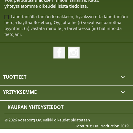
Voit peruuttaa tilauksen milloin tahansa. Katso
yhteystietomme oikeudellisista tiedoista.
Lähettämällä tämän lomakkeen, hyväksyn että lähettämäni
tietoja käyttää Roseborg Oy, jotta he (i) voivat vastaanottaa
pyyntöni, (ii) vastata minulle ja tarvittaessa (iii) hallinnoida
tietojani.
Facebook
Instagram
TUOTTEET

YRITYKSEMME

KAUPAN YHTEYSTIEDOT
© 2026 Roseborg Oy. Kaikki oikeudet pidätetään
Toteutus: HK Production 2019