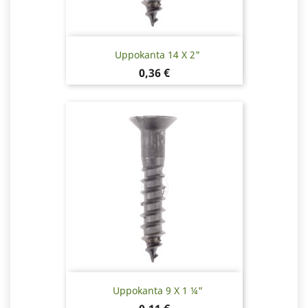
Uppokanta 14 X 2"
Hinta
0,36 €
Uppokanta 9 X 1 ¼"