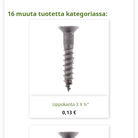
16 muuta tuotetta kategoriassa:
Uppokanta 3 X ½”
Hinta
0,13 €