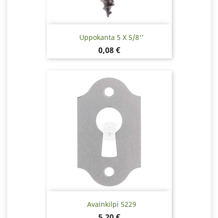
Uppokanta 5 X 5/8''
Hinta
0,08 €
Avainkilpi 5229
Hinta
5,20 €