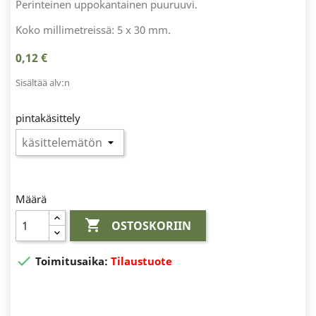
Perinteinen uppokantainen puuruuvi.
Koko millimetreissä: 5 x 30 mm.
0,12 €
Sisältää alv:n
pintakäsittely
Määrä

OSTOSKORIIN

Toimitusaika:
Tilaustuote