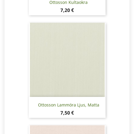
Ottosson Kultaokra
Hinta
7,20 €
Ottosson Lammöra Ljus, Matta
Hinta
7,50 €