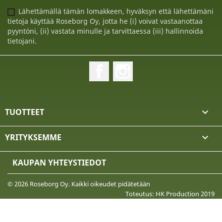
Lähettämällä tämän lomakkeen, hyväksyn että lähettämäni
tietoja käyttää Roseborg Oy, jotta he (i) voivat vastaanottaa
pyyntöni, (ii) vastata minulle ja tarvittaessa (iii) hallinnoida
tietojani.
Facebook
Instagram
TUOTTEET

YRITYKSEMME

KAUPAN YHTEYSTIEDOT
© 2026 Roseborg Oy. Kaikki oikeudet pidätetään
Toteutus: HK Production 2019