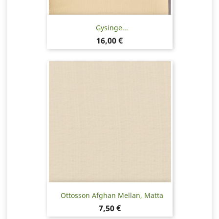
Gysinge...
Hinta
16,00 €
Ottosson Afghan Mellan, Matta
Hinta
7,50 €