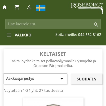
shopping_cart
home


Soita meille:
044 552 8162
VALIKKO
KELTAISET
Täältä löydät keltaiset pellavaöljymaalit Gysingeltä ja
Ottosson Färgmakerilta.
Aakkosjärjestys

SUODATIN
Näytetään 1-24 yht. 27 tuotteesta