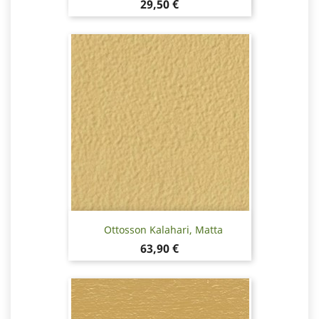
Hinta
29,50 €
Ottosson Kalahari, Matta
Hinta
63,90 €