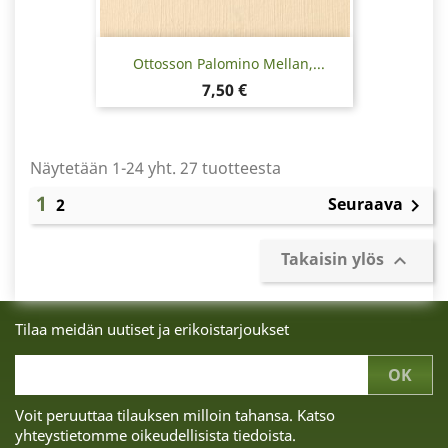
Ottosson Palomino Mellan,...
Hinta
7,50 €
Näytetään 1-24 yht. 27 tuotteesta
1
Seuraava
2

Takaisin ylös

Tilaa meidän uutiset ja erikoistarjoukset
Voit peruuttaa tilauksen milloin tahansa. Katso
yhteystietomme oikeudellisista tiedoista.