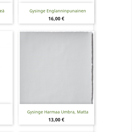
Pikakatselu

eä
Gysinge Englanninpunainen
Hinta
16,00 €
Pikakatselu

Gysinge Harmaa Umbra, Matta
Hinta
13,00 €