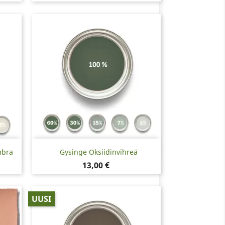
Pikakatselu

mbra
Gysinge Oksiidinvihreä
Hinta
13,00 €
UUSI