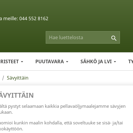
a meille:
044 552 8162

ERISTEET
PUUTAVARA
SÄHKÖ JA LVI
T
Sävyittäin
ÄVYITTÄIN
ältä pystyt selaamaan kaikkia pellavaöljymaalejamme sävyjen
kaan.
omioi kunkin maalin kohdalla, että soveltuuke se sisä- ja/tai
kokäyttöön.