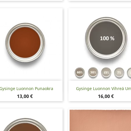
Pikakatselu
Pikakatselu


Gysinge Luonnon Punaokra
Gysinge Luonnon Vihreä U
Hinta
Hinta
13,00 €
16,00 €