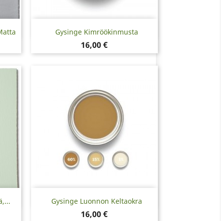
Pikakatselu

Matta
Gysinge Kimröökinmusta
Hinta
16,00 €
Pikakatselu

,...
Gysinge Luonnon Keltaokra
Hinta
16,00 €