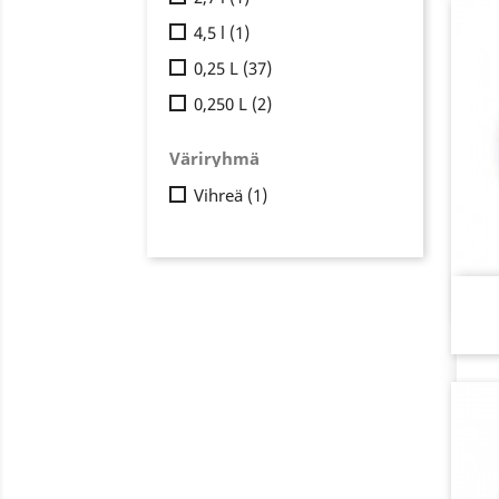
4,5 l
(1)
0,25 L
(37)
0,250 L
(2)
Väriryhmä
Vihreä
(1)