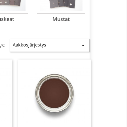
uskeat
Mustat
Aakkosjärjestys

ys: