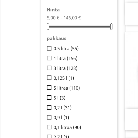
Hinta
5,00 € - 146,00 €
pakkaus
0.5 litra
(55)
1 litra
(156)
3 litra
(128)
0,125 l
(1)
5 litraa
(110)
5 l
(3)
0,2 l
(31)
0,9 l
(1)
0,1 litraa
(90)
2,7 l
(1)