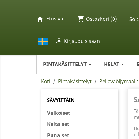
Etusivu
shopping_cart
home
Ostoskori
(0)
Soit

Kirjaudu sisään
PINTAKÄSITTELYT
HELAT
Koti
Pintakäsittelyt
Pellavaöljymaalit
S
SÄVYITTÄIN
Tä
Valkoiset
mu
Keltaiset
Hu
ul
Punaiset