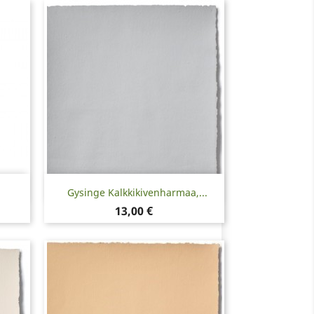
Pikakatselu

Gysinge Kalkkikivenharmaa,...
Hinta
13,00 €