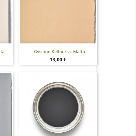
Pikakatselu

tta
Gysinge Keltaokra, Matta
Hinta
13,00 €