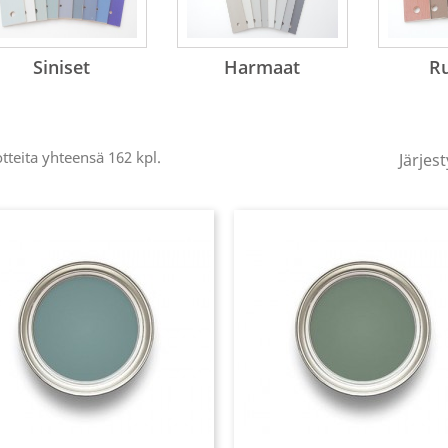
Siniset
Harmaat
R
tteita yhteensä 162 kpl.
Järjest