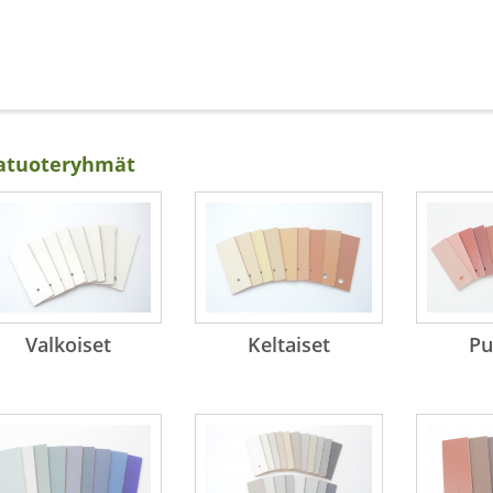
atuoteryhmät
Valkoiset
Keltaiset
Pu