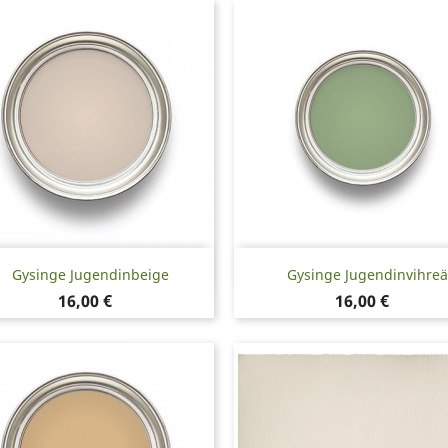
Pikakatselu
Pikakatselu


Gysinge Jugendinbeige
Gysinge Jugendinvihreä
Hinta
Hinta
16,00 €
16,00 €