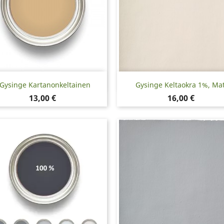
Pikakatselu
Pikakatselu


Gysinge Kartanonkeltainen
Gysinge Keltaokra 1%, Ma
Hinta
Hinta
13,00 €
16,00 €