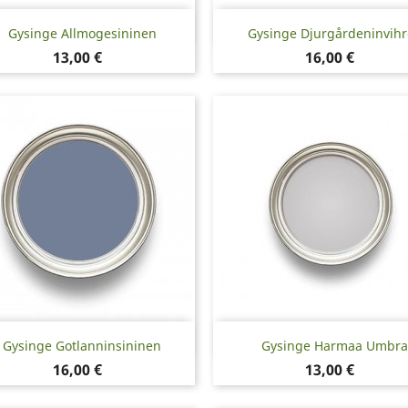
Pikakatselu
Pikakatselu


Gysinge Allmogesininen
Gysinge Djurgårdeninvihr
Hinta
Hinta
13,00 €
16,00 €
Pikakatselu
Pikakatselu


Gysinge Gotlanninsininen
Gysinge Harmaa Umbra
Hinta
Hinta
16,00 €
13,00 €