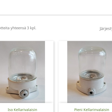
tteita yhteensä 3 kpl.
Järjest
Pikakatselu
Pikakatselu


Iso Kellarivalaisin
Pieni Kellarinvalaisin