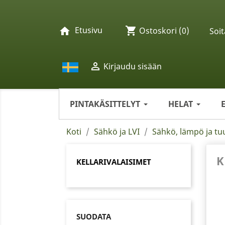
Etusivu
shopping_cart
home
Ostoskori
(0)
Soit

Kirjaudu sisään
PINTAKÄSITTELYT
HELAT
Koti
Sähkö ja LVI
Sähkö, lämpö ja tu
K
KELLARIVALAISIMET
SUODATA