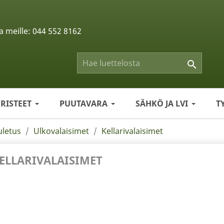
a meille:
044 552 8162

ERISTEET
PUUTAVARA
SÄHKÖ JA LVI
T
uletus
Ulkovalaisimet
Kellarivalaisimet
ELLARIVALAISIMET