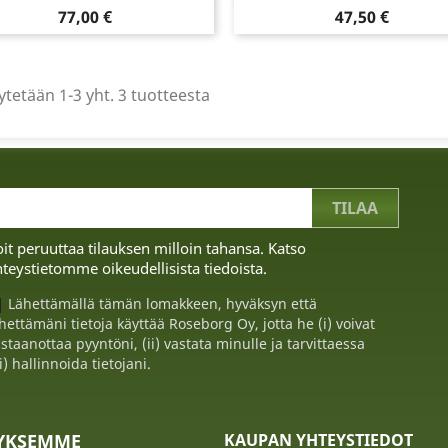
Hinta
Hinta
77,00 €
47,50 €
tetään 1-3 yht. 3 tuotteesta
it peruuttaa tilauksen milloin tahansa. Katso
teystietomme oikeudellisista tiedoista.
Lähettämällä tämän lomakkeen, hyväksyn että
hettämäni tietoja käyttää Roseborg Oy, jotta he (i) voivat
staanottaa pyyntöni, (ii) vastata minulle ja tarvittaessa
ii) hallinnoida tietojani.
TYKSEMME
KAUPAN YHTEYSTIEDOT