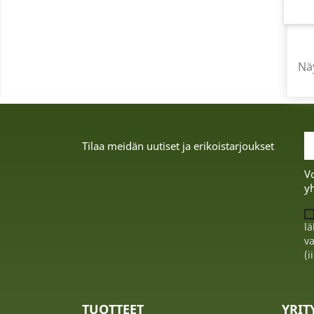
Näy
Tilaa meidän uutiset ja erikoistarjoukset
Vo
yh
lä
va
(i
TUOTTEET
YRI