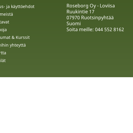
Roseborg Oy - Loviisa
us- ja käyttöehdot
Ruukintie 17
 meistä
07970 Ruotsinpyhtää
tavat
Suomi
Soita meille:
044 552 8162
uoja
umat & Kurssit
ihin yhteyttä
rtta
lät