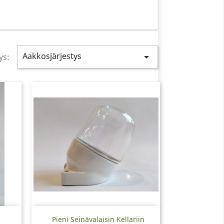
Aakkosjärjestys

ys:
Pikakatselu

Pieni Seinävalaisin Kellariin