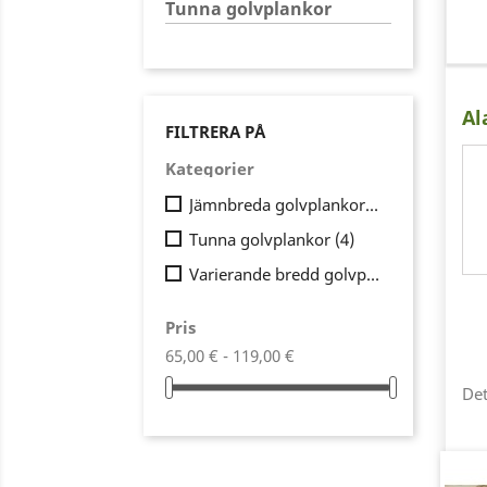
Tunna golvplankor
Al
FILTRERA PÅ
Kategorier
Jämnbreda golvplankor
(2)
Tunna golvplankor
(4)
Varierande bredd golvplankor
(3)
Pris
65,00 € - 119,00 €
Det