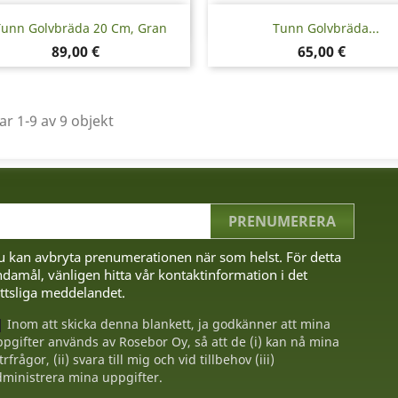
Snabbvy
Snabbvy


unn Golvbräda 20 Cm, Gran
Tunn Golvbräda...
Pris
Pris
89,00 €
65,00 €
ar 1-9 av 9 objekt
u kan avbryta prenumerationen när som helst. För detta
damål, vänligen hitta vår kontaktinformation i det
ttsliga meddelandet.
Inom att skicka denna blankett, ja godkänner att mina
pgifter används av Rosebor Oy, så att de (i) kan nå mina
trfrågor, (ii) svara till mig och vid tillbehov (iii)
ministrera mina uppgifter.