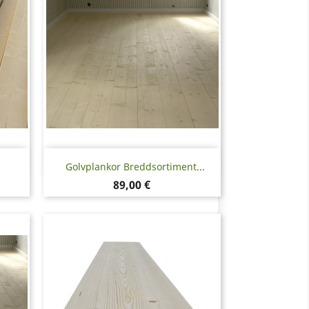
Snabbvy

Golvplankor Breddsortiment...
Pris
89,00 €