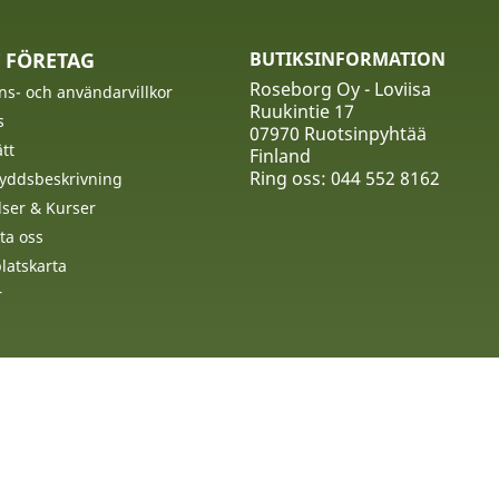
 FÖRETAG
BUTIKSINFORMATION
Roseborg Oy - Loviisa
ns- och användarvillkor
Ruukintie 17
s
07970 Ruotsinpyhtää
tt
Finland
Ring oss:
044 552 8162
yddsbeskrivning
ser & Kurser
ta oss
atskarta
r