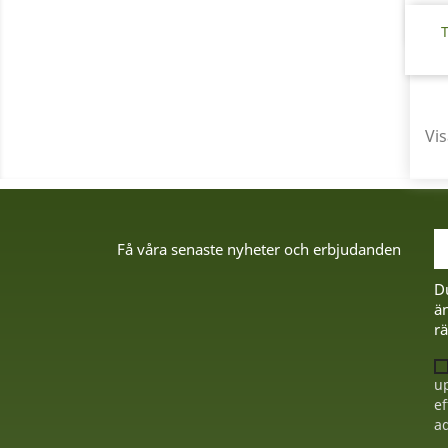
T
Vis
Få våra senaste nyheter och erbjudanden
D
än
rä
up
ef
ad