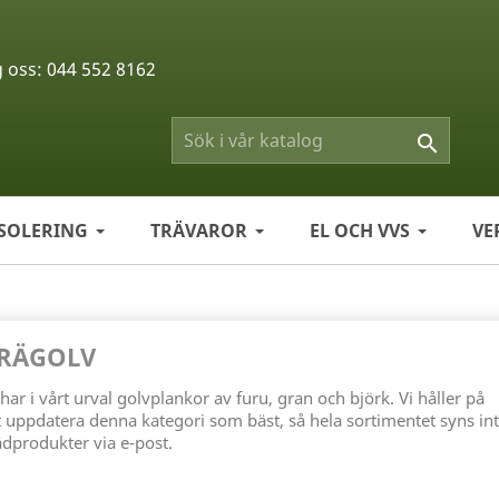
g oss:
044 552 8162

ISOLERING
TRÄVAROR
EL OCH VVS
VE
RÄGOLV
 har i vårt urval golvplankor av furu, gran och björk. Vi håller på
t uppdatera denna kategori som bäst, så hela sortimentet syns int
ädprodukter via e-post.