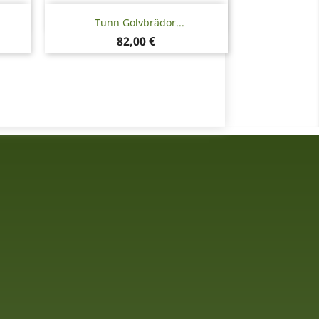
Snabbvy

Tunn Golvbrädor...
Pris
82,00 €