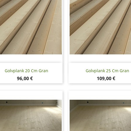
Snabbvy
Snabbvy


Golvplank 20 Cm Gran
Golvplank 25 Cm Gran
Pris
Pris
96,00 €
109,00 €