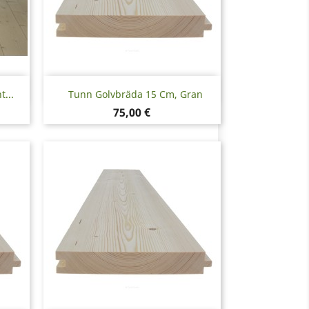
Snabbvy

...
Tunn Golvbräda 15 Cm, Gran
Pris
75,00 €