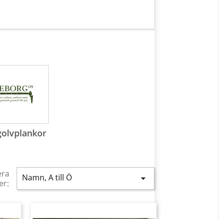
golvplankor
era
Namn, A till Ö

er: