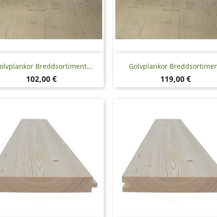
Snabbvy
Snabbvy


olvplankor Breddsortiment...
Golvplankor Breddsortiment
Pris
Pris
102,00 €
119,00 €