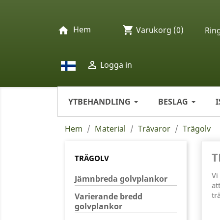
Hem
shopping_cart
home
Varukorg
(0)
Rin

Logga in
YTBEHANDLING
BESLAG
Hem
Material
Trävaror
Trägolv
T
TRÄGOLV
Vi
Jämnbreda golvplankor
at
tr
Varierande bredd
golvplankor