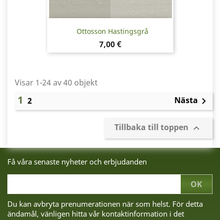
Ottosson Hastingsgrå
Pris
7,00 €
Visar 1-24 av 40 objekt
1
Nästa
2

Tillbaka till toppen

Få våra senaste nyheter och erbjudanden
Du kan avbryta prenumerationen när som helst. För detta
ändamål, vänligen hitta vår kontaktinformation i det