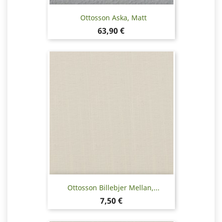
Ottosson Aska, Matt
Pris
63,90 €
Ottosson Billebjer Mellan,...
Pris
7,50 €