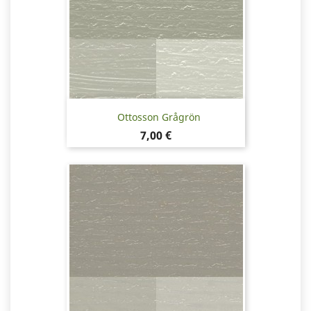
Ottosson Grågrön
Pris
7,00 €