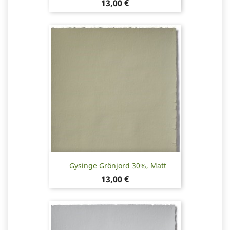
Pris
13,00 €
Gysinge Grönjord 30%, Matt
Pris
13,00 €