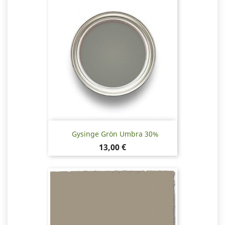
Gysinge Grön Umbra 30%
Pris
13,00 €