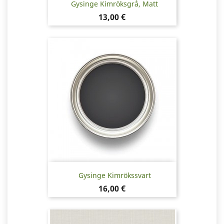
Gysinge Kimröksgrå, Matt
Pris
13,00 €
Gysinge Kimrökssvart
Pris
16,00 €