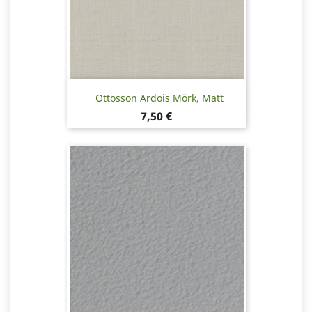
Ottosson Ardois Mörk, Matt
Pris
7,50 €