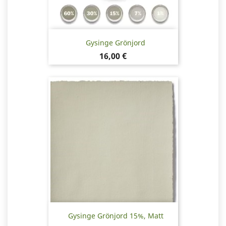
Gysinge Grönjord
Pris
16,00 €
Gysinge Grönjord 15%, Matt