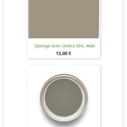
Gysinge Grön Umbra 30%, Matt
Pris
13,00 €