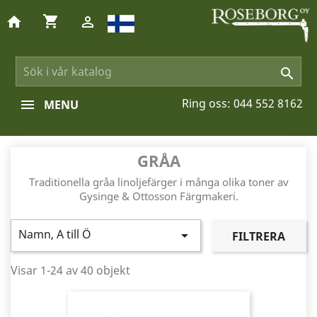
shopping_cart
home


Ring oss:
044 552 8162
MENU
GRÅA
Traditionella gråa linoljefärger i många olika toner av
Gysinge & Ottosson Färgmakeri.
Namn, A till Ö

FILTRERA
Visar 1-24 av 40 objekt