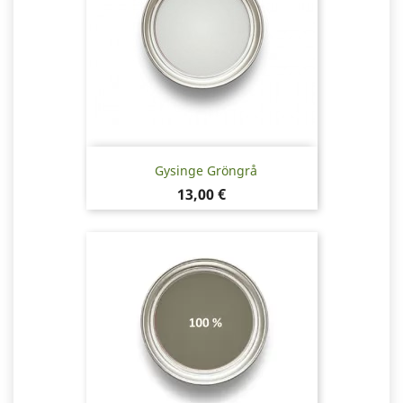
Gysinge Gröngrå
Pris
13,00 €