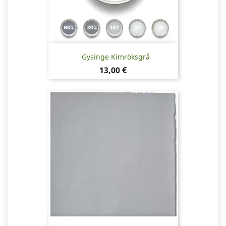
Gysinge Kimröksgrå
Pris
13,00 €