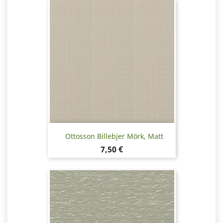
Ottosson Billebjer Mörk, Matt
Pris
7,50 €