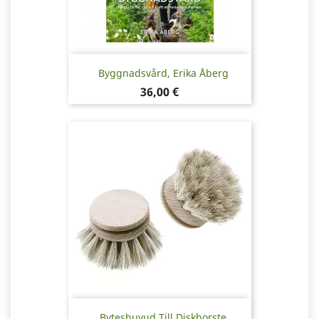
Byggnadsvård, Erika Åberg
Pris
36,00 €
Byteshuvud Till Diskborste