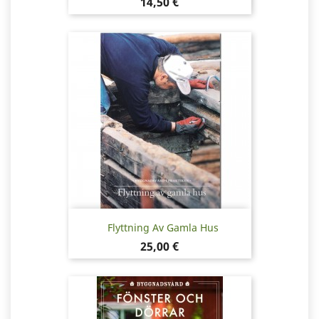
Pris
14,50 €
Flyttning Av Gamla Hus
Pris
25,00 €