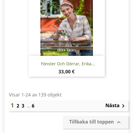
Fönster Och Dörrar, Erika...
Pris
33,00 €
Visar 1-24 av 139 objekt
1
Nästa
2
3
…
6

Tillbaka till toppen
