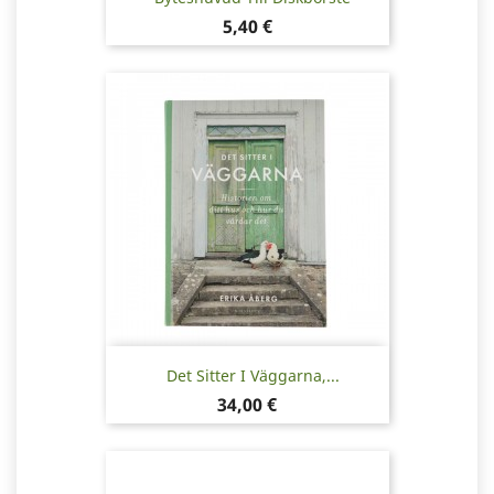
Pris
5,40 €
Det Sitter I Väggarna,...
Pris
34,00 €