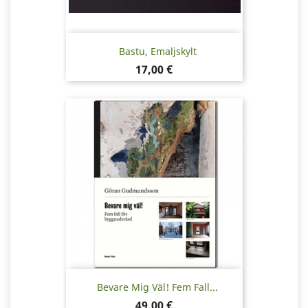
Bastu, Emaljskylt
Pris
17,00 €
Bevare Mig Väl! Fem Fall...
Pris
49,00 €