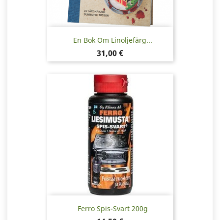
En Bok Om Linoljefärg...
Pris
31,00 €
Ferro Spis-Svart 200g