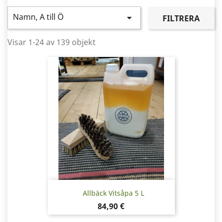
Namn, A till Ö

FILTRERA
Visar 1-24 av 139 objekt
Allbäck Vitsåpa 5 L
Pris
84,90 €