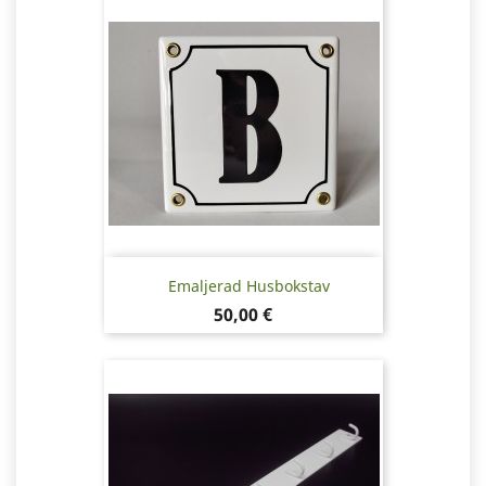
Emaljerad Husbokstav
Pris
50,00 €