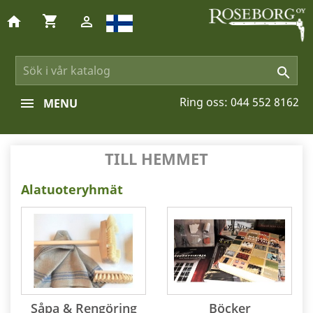
shopping_cart
home


Ring oss:
044 552 8162
MENU
TILL HEMMET
Alatuoteryhmät
Såpa & Rengöring
Böcker