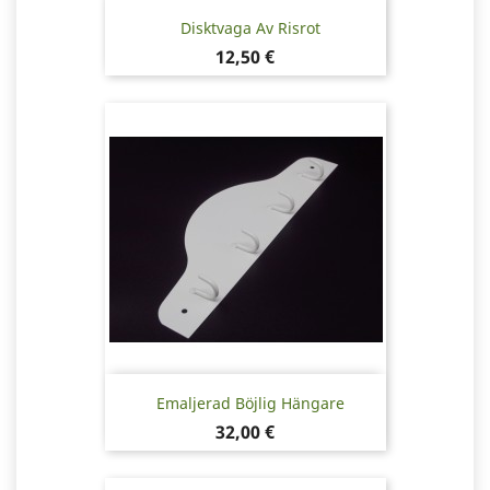
Disktvaga Av Risrot
Pris
12,50 €
Emaljerad Böjlig Hängare
Pris
32,00 €