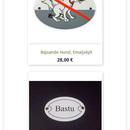
Bajsande Hund, Emaljskylt
Pris
28,00 €