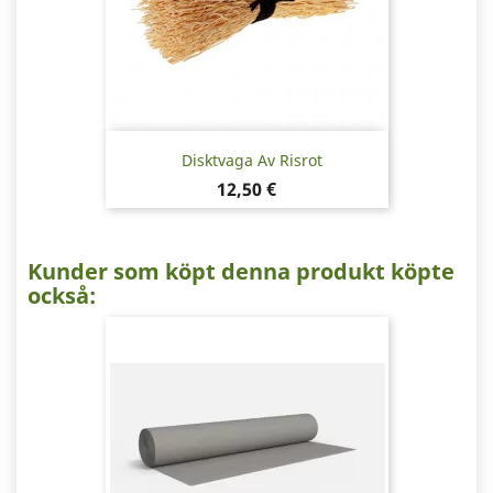
Disktvaga Av Risrot
Pris
12,50 €
Kunder som köpt denna produkt köpte
också: