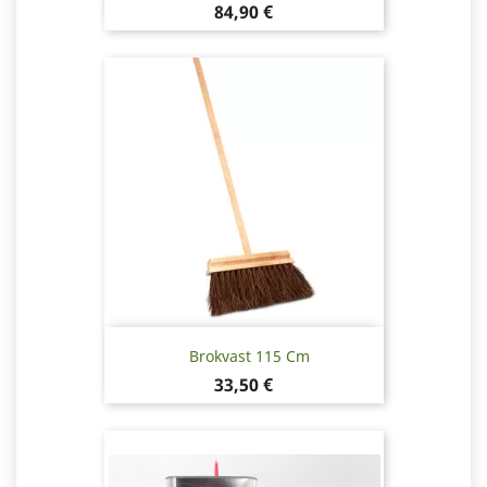
Pris
84,90 €
Brokvast 115 Cm
Pris
33,50 €