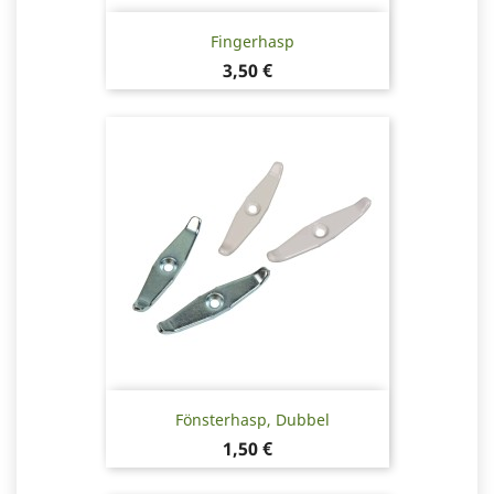
Fingerhasp
Pris
3,50 €
Fönsterhasp, Dubbel
Pris
1,50 €