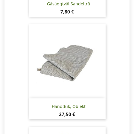
Gåsäggtvål Sandelträ
Pris
7,80 €
Handduk, Oblekt
Pris
27,50 €