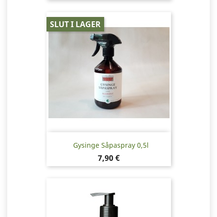
SLUT I LAGER
Gysinge Såpaspray 0,5l
Pris
7,90 €