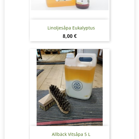
Linoljesåpa Eukalyptus
Pris
8,00 €
Allbäck Vitsåpa 5 L