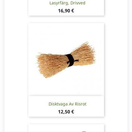
Lasyrfärg, Drivved
Pris
16,90 €
Disktvaga Av Risrot
Pris
12,50 €