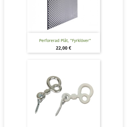
Perforerad Plåt, "Fyrklöver"
Pris
22,00 €