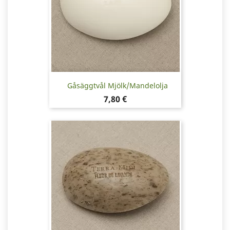
Gåsäggtvål Mjölk/mandelolja
Pris
7,80 €