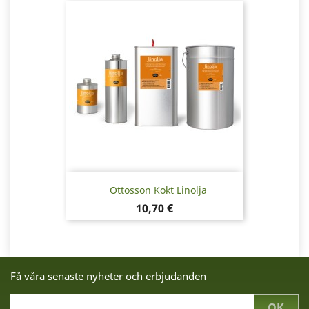
Ottosson Kokt Linolja
Pris
10,70 €
Få våra senaste nyheter och erbjudanden