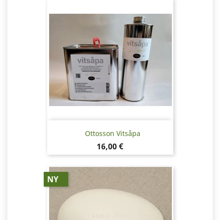
Ottosson Vitsåpa
Pris
16,00 €
NY