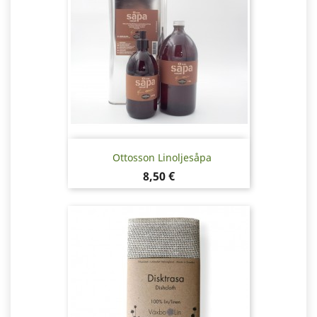
Ottosson Linoljesåpa
Pris
8,50 €