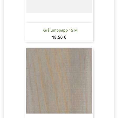
Grålumppapp 15 M
Pris
18,50 €