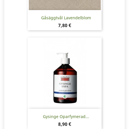
Gåsäggtvål Lavendelblom
Pris
7,80 €
Gysinge Oparfymerad...
Pris
8,90 €