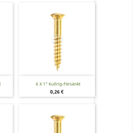
Snabbvy

t
6 X 1" Kullrig-Försänkt
Pris
0,26 €