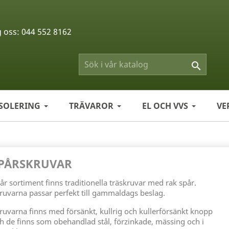
g oss:
044 552 8162

ISOLERING
TRÄVAROR
EL OCH VVS
VE
PÅRSKRUVAR
vår sortiment finns traditionella träskruvar med rak spår.
ruvarna passar perfekt till gammaldags beslag.
ruvarna finns med försänkt, kullrig och kullerförsänkt knopp
h de finns som obehandlad stål, förzinkade, mässing och i