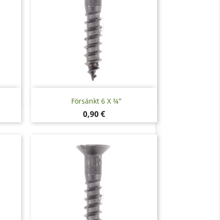
Snabbvy

Försänkt 6 X ¾"
Pris
0,90 €