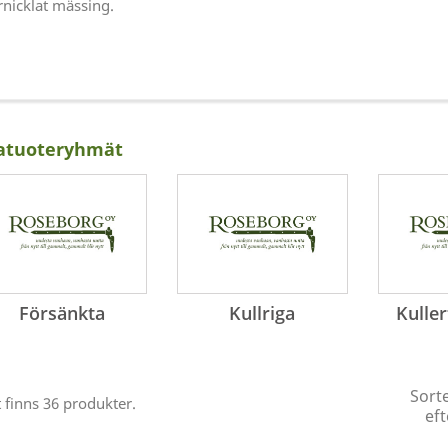
rnicklat mässing.
atuoteryhmät
Försänkta
Kullriga
Kulle
Sort
 finns 36 produkter.
eft