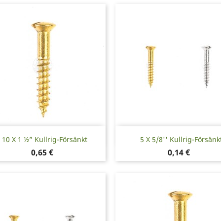
Snabbvy
Snabbvy


10 X 1 ½” Kullrig-Försänkt
5 X 5/8'' Kullrig-Försänk
Pris
Pris
0,65 €
0,14 €