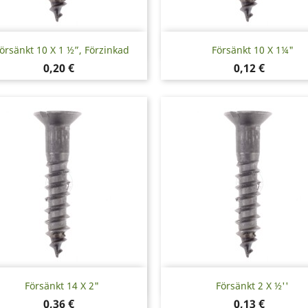
Snabbvy
Snabbvy


örsänkt 10 X 1 ½”, Förzinkad
Försänkt 10 X 1¼"
Pris
Pris
0,20 €
0,12 €
Snabbvy
Snabbvy


Försänkt 14 X 2"
Försänkt 2 X ½''
Pris
Pris
0,36 €
0,13 €