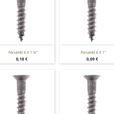
Snabbvy
Snabbvy


Försänkt 6 X 1 ¼"
Försänkt 6 X 1"
Pris
Pris
0,10 €
0,09 €