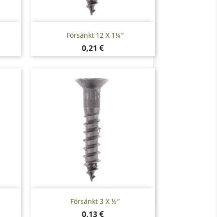
Snabbvy

Försänkt 12 X 1¼"
Pris
0,21 €
Snabbvy

Försänkt 3 X ½”
Pris
0,13 €