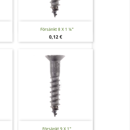
Snabbvy

Försänkt 8 X 1 ¼"
Pris
0,12 €
Snabbvy

Försänkt 9 X 1"