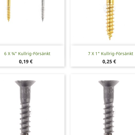
Snabbvy
Snabbvy


6 X ¾" Kullrig-Försänkt
7 X 1" Kullrig-Försänkt
Pris
Pris
0,19 €
0,25 €