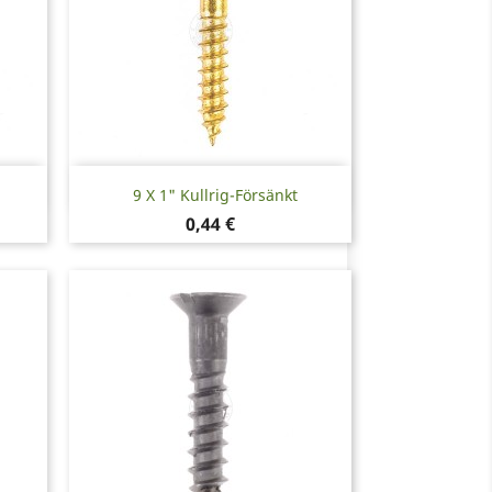
Snabbvy

9 X 1" Kullrig-Försänkt
Pris
0,44 €