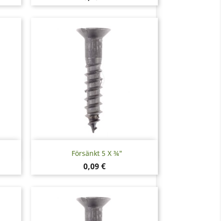
Snabbvy

Försänkt 5 X ¾"
Pris
0,09 €