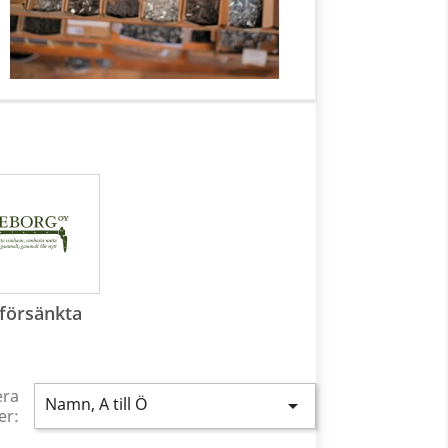
rförsänkta
era
Namn, A till Ö

er: