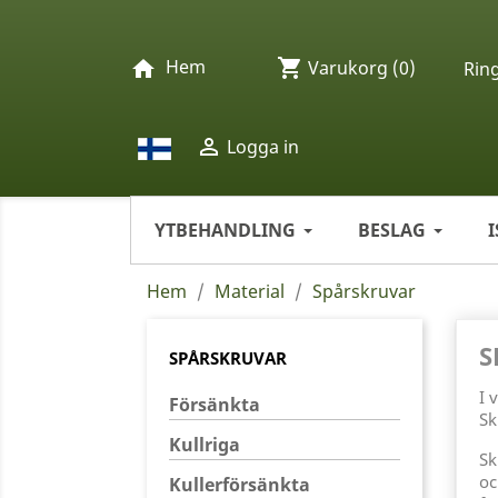
Hem
shopping_cart
home
Varukorg
(0)
Rin

Logga in
YTBEHANDLING
BESLAG
Hem
Material
Spårskruvar
S
SPÅRSKRUVAR
I 
Försänkta
Sk
Kullriga
Sk
oc
Kullerförsänkta