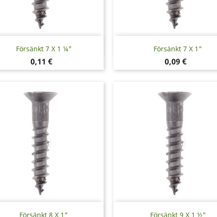
Snabbvy
Snabbvy


Försänkt 7 X 1 ¼"
Försänkt 7 X 1"
Pris
Pris
0,11 €
0,09 €
Snabbvy
Snabbvy


Försänkt 8 X 1"
Försänkt 9 X 1 ½"