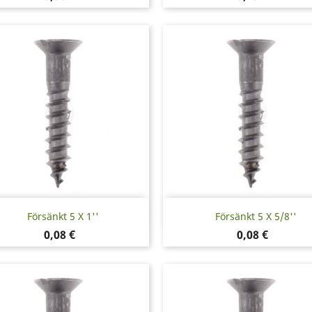
Snabbvy
Snabbvy


Försänkt 5 X 1''
Försänkt 5 X 5/8''
Pris
Pris
0,08 €
0,08 €