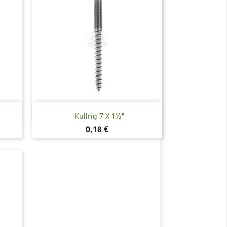
Snabbvy

Kullrig 7 X 1½"
Pris
0,18 €