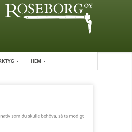
RKTYG
HEM
ernativ som du skulle behöva, så ta modigt