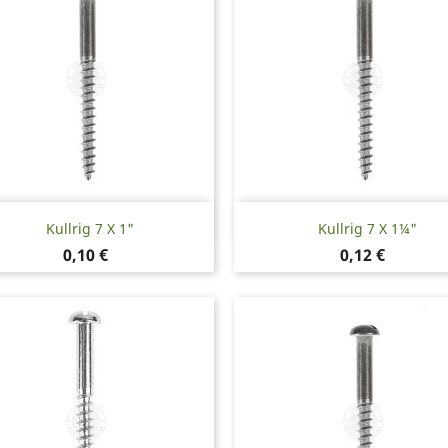
Snabbvy
Snabbvy


Kullrig 7 X 1"
Kullrig 7 X 1¼"
Pris
Pris
0,10 €
0,12 €