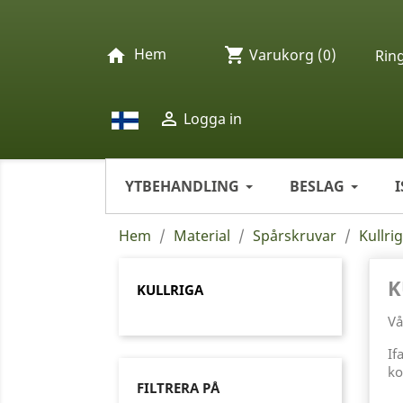
Hem
shopping_cart
home
Varukorg
(0)
Rin

Logga in
YTBEHANDLING
BESLAG
Hem
Material
Spårskruvar
Kullri
K
KULLRIGA
Vå
If
ko
FILTRERA PÅ