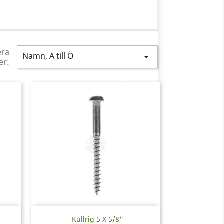
era
Namn, A till Ö

er:
Snabbvy

Kullrig 5 X 5/8''