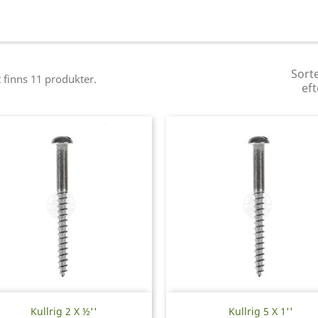
Sort
 finns 11 produkter.
eft
Snabbvy
Snabbvy


Kullrig 2 X ½''
Kullrig 5 X 1''