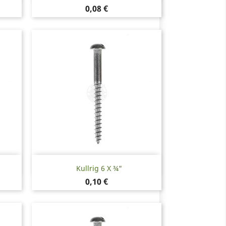
Pris
0,08 €
Snabbvy

Kullrig 6 X ¾"
Pris
0,10 €