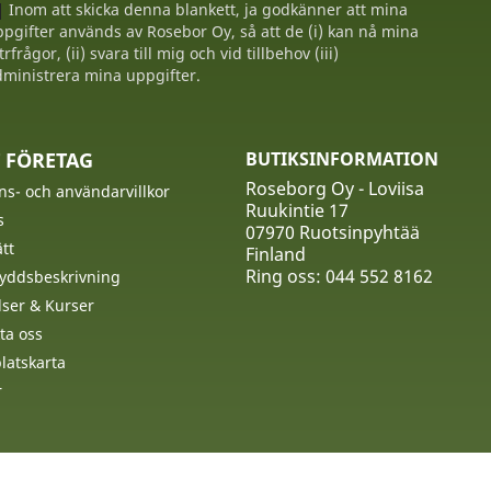
Inom att skicka denna blankett, ja godkänner att mina
pgifter används av Rosebor Oy, så att de (i) kan nå mina
trfrågor, (ii) svara till mig och vid tillbehov (iii)
ministrera mina uppgifter.
 FÖRETAG
BUTIKSINFORMATION
Roseborg Oy - Loviisa
ns- och användarvillkor
Ruukintie 17
s
07970 Ruotsinpyhtää
tt
Finland
Ring oss:
044 552 8162
yddsbeskrivning
ser & Kurser
ta oss
atskarta
r