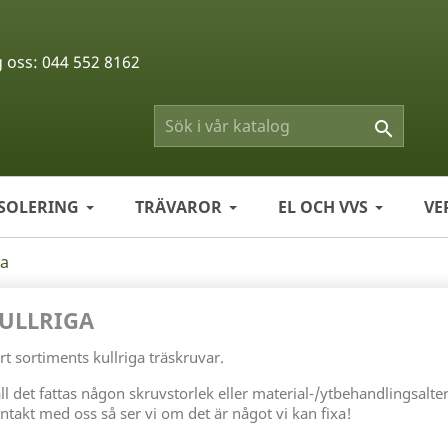
g oss:
044 552 8162

ISOLERING
TRÄVAROR
EL OCH VVS
VE
ga
ULLRIGA
rt sortiments kullriga träskruvar.
all det fattas någon skruvstorlek eller material-/ytbehandlingsalt
ntakt med oss så ser vi om det är något vi kan fixa!