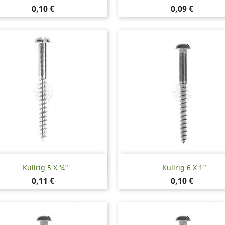
Pris
Pris
0,10 €
0,09 €
Snabbvy
Snabbvy


Kullrig 5 X ¾"
Kullrig 6 X 1"
Pris
Pris
0,11 €
0,10 €