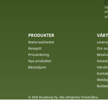
up
ef
ad
PRODUKTER
VÅRT
Materiaalitiedot
Levera
Reseptit
Om os
Prissänkning
Betalsä
Nya produkter
Datask
Bästsäljare
Händel
Kontak
Webbpl
Butike
© 2026 Roseborg Oy. Alla rättigheter förbehållna.