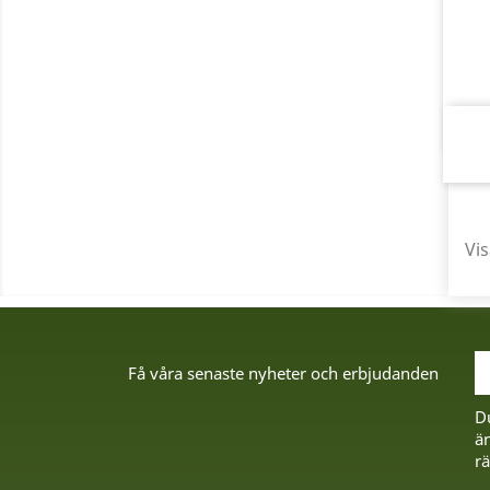
Vis
Få våra senaste nyheter och erbjudanden
D
än
rä