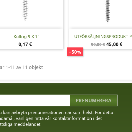
Snabbvy
Snabbvy


Kullrig 9 X 1"
UTFÖRSÄLJNINGSPRODUKT Par
Pris
Baspris
Pris
0,17 €
45,00 €
90,00 €
−50%
ar 1-11 av 11 objekt
u kan avbryta prenumerationen när som helst. För detta
damål, vänligen hitta vår kontaktinformation i det
ttsliga meddelandet.