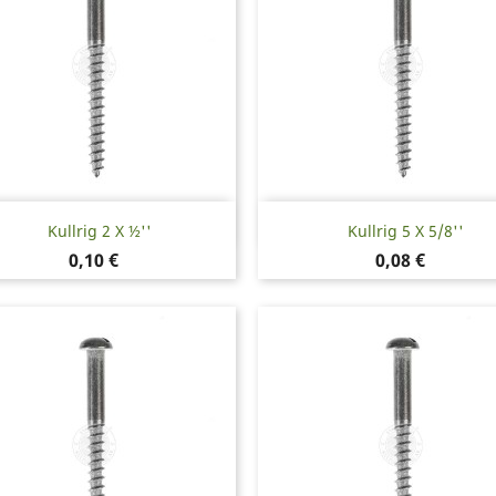
Snabbvy
Snabbvy


Kullrig 2 X ½''
Kullrig 5 X 5/8''
Pris
Pris
0,10 €
0,08 €