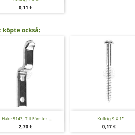
Pris
0,11 €
 köpte också:
Snabbvy
Snabbvy


Hake 5143, Till Fönster-...
Kullrig 9 X 1"
Pris
Pris
2,70 €
0,17 €