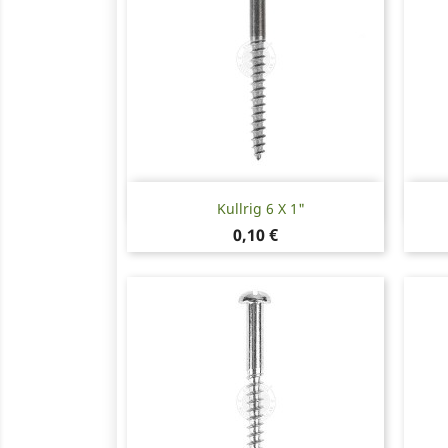
Snabbvy

Kullrig 6 X 1"
Pris
0,10 €