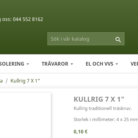
g oss:
044 552 8162

ISOLERING
TRÄVAROR
EL OCH VVS
VE
ga
Kullrig 7 X 1"
KULLRIG 7 X 1"
Kullrig traditionell träskruv.
Storlek i millimeter: 4 x 25 mm
0,10 €