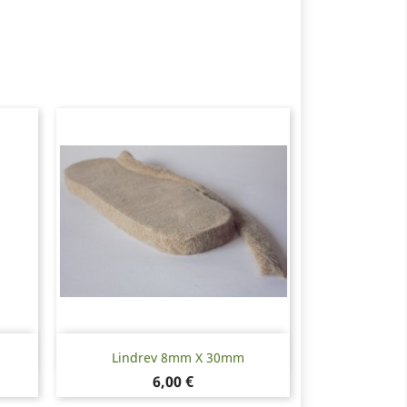
Snabbvy

Lindrev 8mm X 30mm
Pris
6,00 €