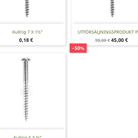
Snabbvy
Snabbvy


Kullrig 7 X 1½"
UTFÖRSÄLJNINGSPRODUKT Par
Pris
Baspris
Pris
0,18 €
45,00 €
90,00 €
−50%
Snabbvy

Kullrig 5 X ¾"