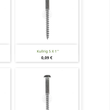
Snabbvy

Kullrig 5 X 1''
Pris
0,09 €