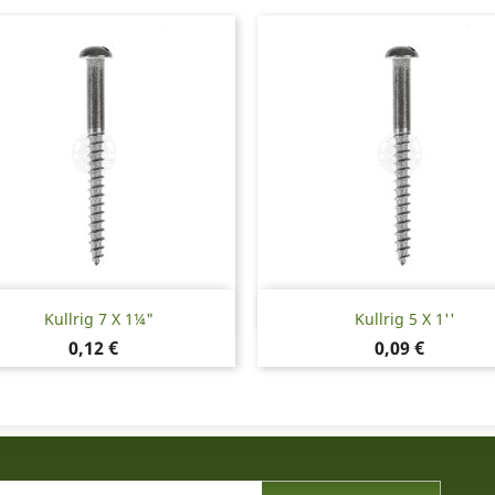
Snabbvy
Snabbvy


Kullrig 7 X 1¼"
Kullrig 5 X 1''
Pris
Pris
0,12 €
0,09 €