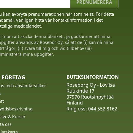
u kan avbryta prenumerationen när som helst. För detta
damål, vänligen hitta vår kontaktinformation i det
ttsliga meddelandet.
Inom att skicka denna blankett, ja godkänner att mina
pgifter används av Rosebor Oy, så att de (i) kan nå mina
trfrågor, (ii) svara till mig och vid tillbehov (iii)
ministrera mina uppgifter.
 FÖRETAG
BUTIKSINFORMATION
Roseborg Oy - Loviisa
ns- och användarvillkor
Ruukintie 17
s
07970 Ruotsinpyhtää
tt
Finland
Ring oss:
044 552 8162
yddsbeskrivning
ser & Kurser
ta oss
atskarta