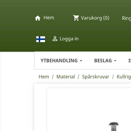
Hem
shopping_cart
home
Varukorg
(0)
Rin

Logga in
YTBEHANDLING
BESLAG
Hem
Material
Spårskruvar
Kullri