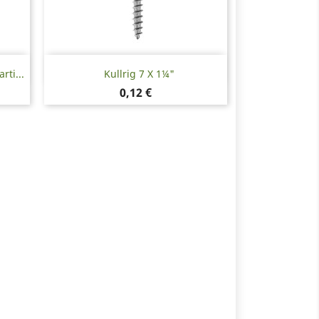
Snabbvy

ti...
Kullrig 7 X 1¼"
Pris
0,12 €