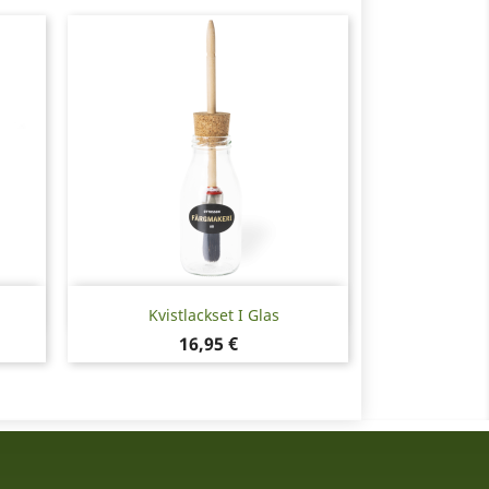
Snabbvy

Kvistlackset I Glas
Pris
16,95 €