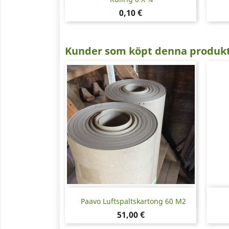
Pris
0,10 €
Kunder som köpt denna produkt
Snabbvy

Paavo Luftspaltskartong 60 M2
Pris
51,00 €