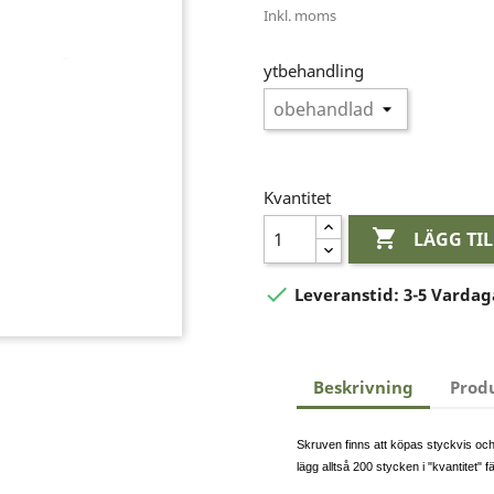
Inkl. moms
ytbehandling
Kvantitet

LÄGG TI

Leveranstid:
3-5 Vardag
Beskrivning
Prod
Skruven finns att köpas styckvis och i
lägg alltså 200 stycken i "kvantitet" f