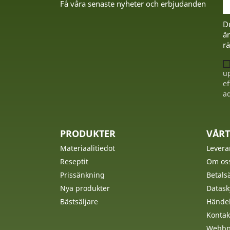
Få våra senaste nyheter och erbjudanden
D
än
rä
up
ef
ad
PRODUKTER
VÅRT
Materiaalitiedot
Levera
Reseptit
Om os
Prissänkning
Betalsä
Nya produkter
Datask
Bästsäljare
Händel
Kontak
Webbpl