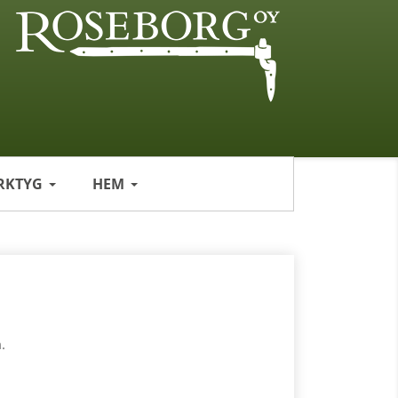
RKTYG
HEM
.