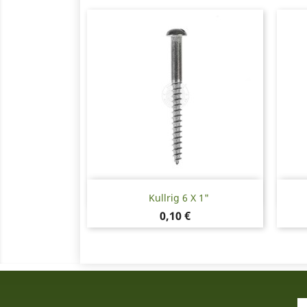
Snabbvy

Kullrig 6 X 1"
Pris
0,10 €