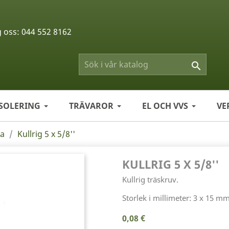
g oss:
044 552 8162

ISOLERING
TRÄVAROR
EL OCH VVS
VE
ga
Kullrig 5 x 5/8''
KULLRIG 5 X 5/8''
Kullrig träskruv.
Storlek i millimeter: 3 x 15 mm
0,08 €