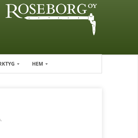
RKTYG
HEM
.