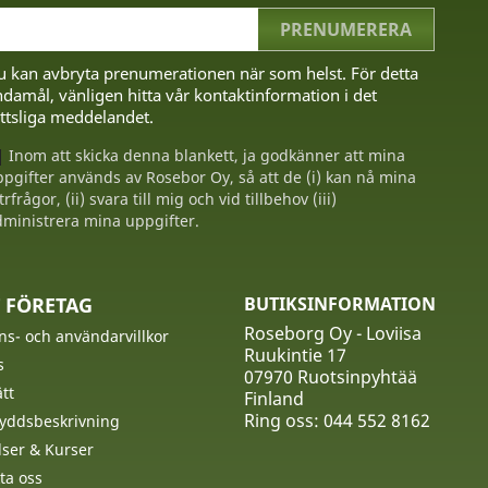
u kan avbryta prenumerationen när som helst. För detta
damål, vänligen hitta vår kontaktinformation i det
ttsliga meddelandet.
Inom att skicka denna blankett, ja godkänner att mina
pgifter används av Rosebor Oy, så att de (i) kan nå mina
trfrågor, (ii) svara till mig och vid tillbehov (iii)
ministrera mina uppgifter.
 FÖRETAG
BUTIKSINFORMATION
Roseborg Oy - Loviisa
ns- och användarvillkor
Ruukintie 17
s
07970 Ruotsinpyhtää
tt
Finland
Ring oss:
044 552 8162
yddsbeskrivning
ser & Kurser
ta oss