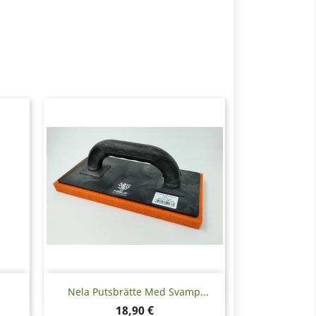
Snabbvy

Nela Putsbrätte Med Svamp...
Pris
18,90 €