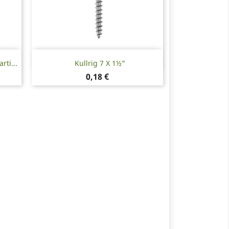
Snabbvy

ti...
Kullrig 7 X 1½"
Pris
0,18 €