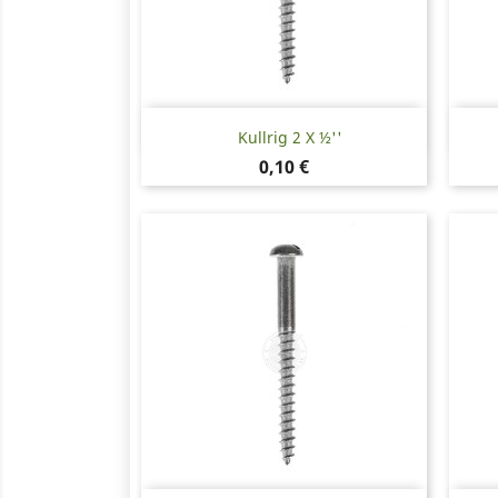
Snabbvy

Kullrig 2 X ½''
Pris
0,10 €