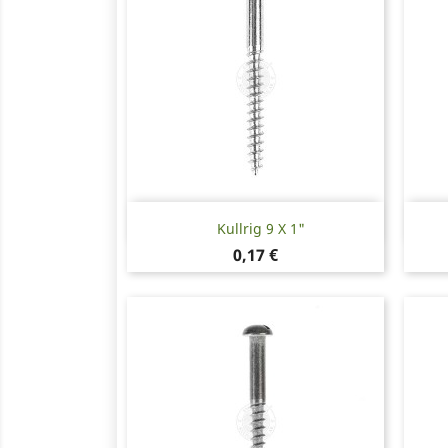
Snabbvy

Kullrig 9 X 1"
Pris
0,17 €