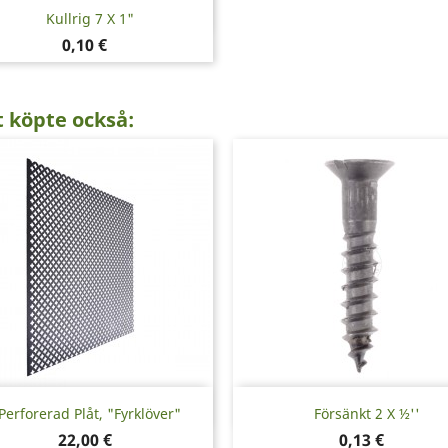
Snabbvy

Kullrig 7 X 1"
Pris
0,10 €
 köpte också:
Snabbvy
Snabbvy


Perforerad Plåt, "Fyrklöver"
Försänkt 2 X ½''
Pris
Pris
22,00 €
0,13 €