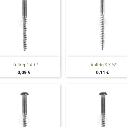
Snabbvy
Snabbvy


Kullrig 5 X 1''
Kullrig 5 X ¾"
Pris
Pris
0,09 €
0,11 €