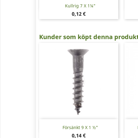
Snabbvy

Kullrig 7 X 1¼"
Pris
0,12 €
Kunder som köpt denna produkt
Snabbvy

Försänkt 9 X 1 ½"
Pris
0,14 €