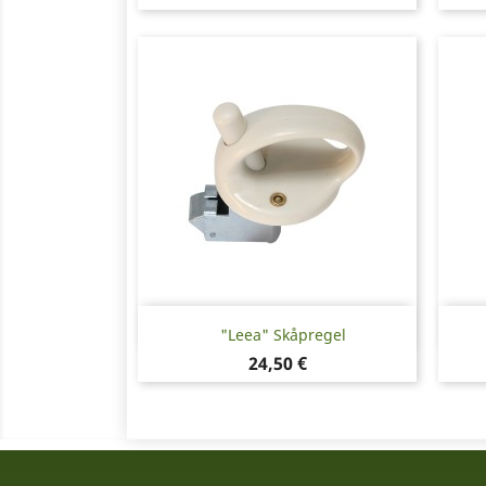
Snabbvy

"Leea" Skåpregel
Pris
24,50 €