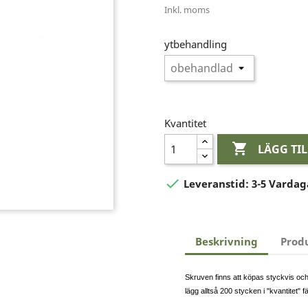
Inkl. moms
ytbehandling
Kvantitet

LÄGG TI

Leveranstid:
3-5 Vardag
Beskrivning
Prod
Skruven finns att köpas styckvis och i
lägg alltså 200 stycken i "kvantitet" f