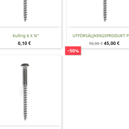
Snabbvy
Snabbvy


Kullrig 6 X ¾"
UTFÖRSÄLJNINGSPRODUKT Par
Pris
Baspris
Pris
0,10 €
45,00 €
90,00 €
−50%