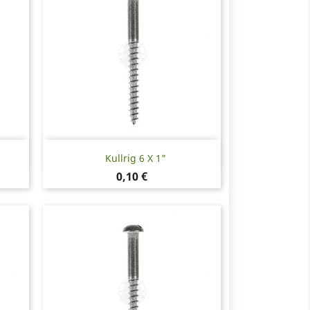
Snabbvy

Kullrig 6 X 1"
Pris
0,10 €