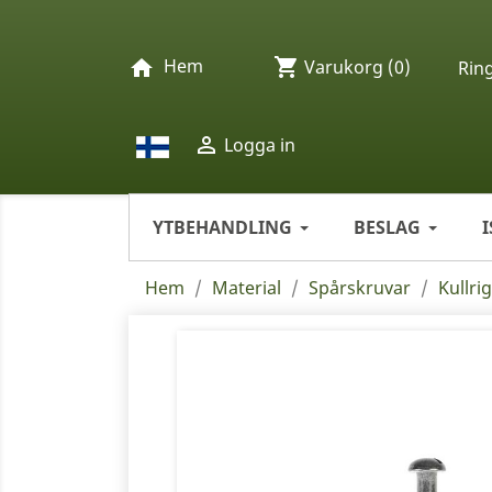
Hem
shopping_cart
home
Varukorg
(0)
Rin

Logga in
YTBEHANDLING
BESLAG
Hem
Material
Spårskruvar
Kullri