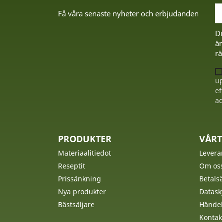
Få våra senaste nyheter och erbjudanden
D
än
rä
up
ef
ad
PRODUKTER
VÅRT
Materiaalitiedot
Levera
Reseptit
Om os
Prissänkning
Betalsä
Nya produkter
Datask
Bästsäljare
Händel
Kontak