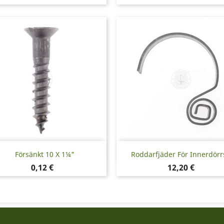
Snabbvy
Snabbvy


Försänkt 10 X 1¼"
Roddarfjäder För Innerdörr
Pris
Pris
0,12 €
12,20 €