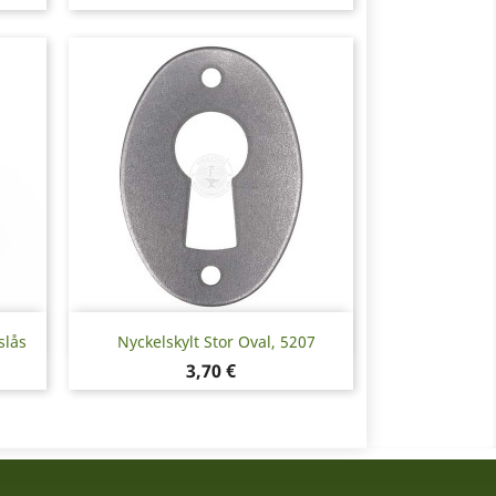
Snabbvy

slås
Nyckelskylt Stor Oval, 5207
Pris
3,70 €