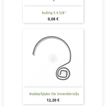
Kullrig 5 X 5/8''
Pris
0,08 €
Roddarfjäder För Innerdörrslås
Pris
12,20 €