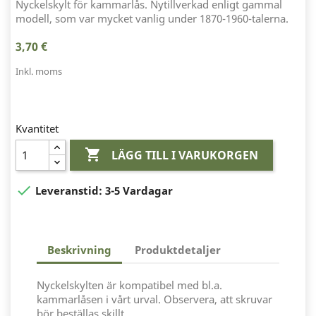
Nyckelskylt för kammarlås. Nytillverkad enligt gammal
modell, som var mycket vanlig under 1870-1960-talerna.
3,70 €
Inkl. moms
Kvantitet

LÄGG TILL I VARUKORGEN

Leveranstid:
3-5 Vardagar
Beskrivning
Produktdetaljer
Nyckelskylten är kompatibel med bl.a.
kammarlåsen i vårt urval. Observera, att skruvar
bör beställas skillt.