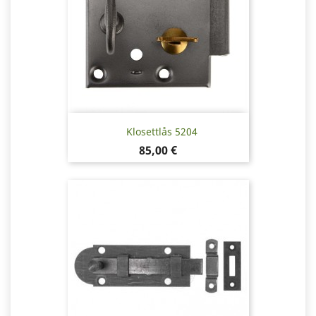
Klosettlås 5204
Pris
85,00 €