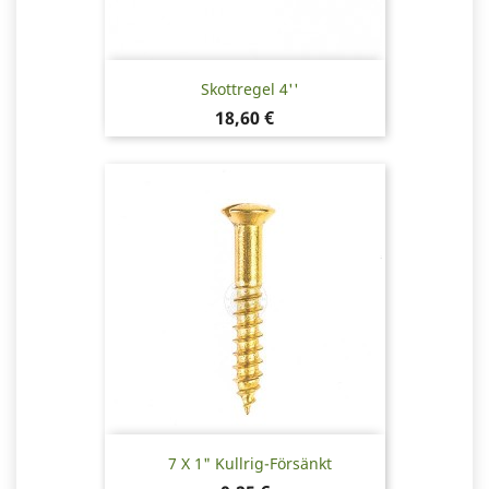
Skottregel 4''
Pris
18,60 €
7 X 1" Kullrig-Försänkt