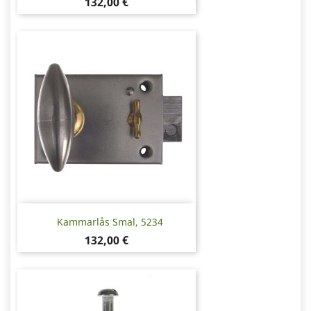
Pris
132,00 €
Kammarlås Smal, 5234
Pris
132,00 €