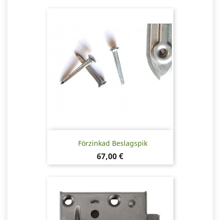
Förzinkad Beslagspik
Pris
67,00 €