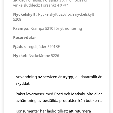
Skruv:
För låset: Försänkt 9 X 1 ½” och För
vinkelslutbleck: Försänkt 4 X ¾”
Nyckelskylt:
Nyckelskylt 5207 och nyckelskylt
5208
Krampa:
Krampa 5210 för ytmontering
Reservdelar
Fjäder:
regelfjäder 5201RF
Nyckel:
Nyckelämne 5226
Användning av servicen är tryggt, all datatrafik är
skyddat.
Paket leveranser med Posti och Matkahuolto eller
avhämtning av beställda produkter från butikerna.
Konsumenter har laglig tillrätt att returnera