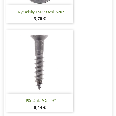
Nyckelskylt Stor Oval, 5207
Pris
3,70 €
Försänkt 9 X 1 ½"
Pris
0,14 €