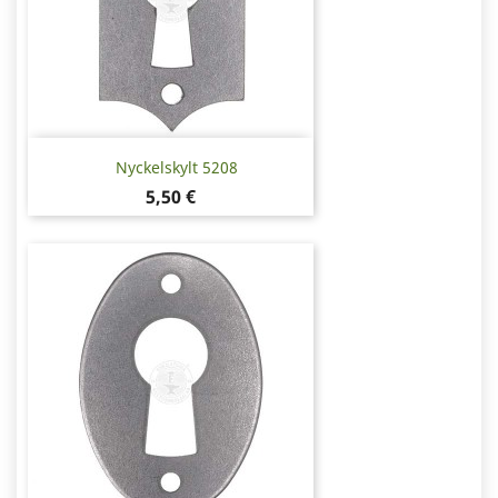
Nyckelskylt 5208
Pris
5,50 €