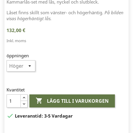
Kammarlås-set med lås, nyckel och slutbleck.
Låset finns skillt som vänster- och högerhäntig.
På bilden
visas högerhäntigt lås.
132,00 €
Inkl. moms
öppningen
Kvantitet

LÄGG TILL I VARUKORGEN

Leveranstid:
3-5 Vardagar