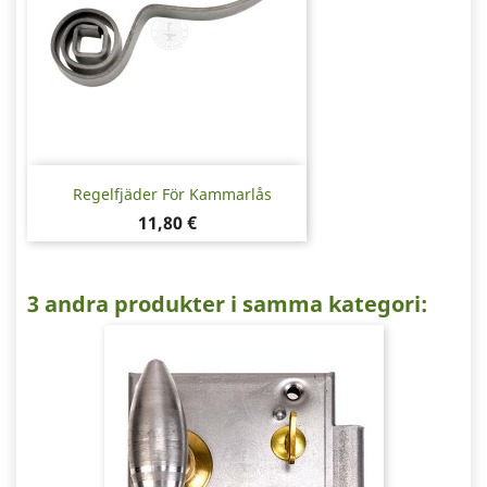
Regelfjäder För Kammarlås
Pris
11,80 €
3 andra produkter i samma kategori: