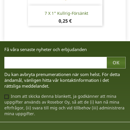
7 X 1" Kullrig-Försänkt
Pris
0,25 €
Få våra senaste nyheter och erbjudanden
Du kan avbryta prenumerationen när som helst. För detta
ändamål, vänligen hitta vår kontaktinformation i det
rättsliga meddelandet.
Inom att skicka denna blankett, ja godkänner att mina
uppgifter används av Rosebor Oy, så att de (i) kan nå mina
eftrfrågor, (ii) svara till mig och vid tillbehov (iii) administrera
mina uppgifter.