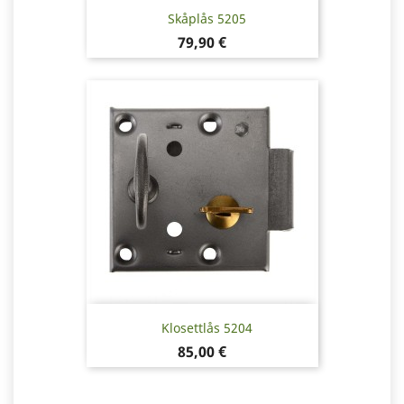
Skåplås 5205
Pris
79,90 €
Klosettlås 5204
Pris
85,00 €