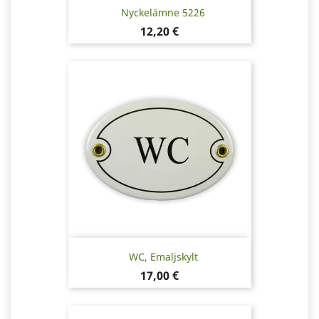
Nyckelämne 5226
Pris
12,20 €
WC, Emaljskylt
Pris
17,00 €