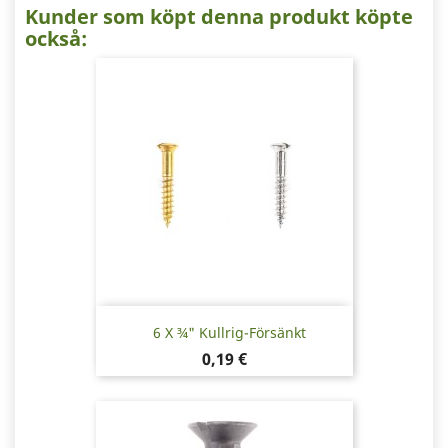
Kunder som köpt denna produkt köpte
också:
6 X ¾" Kullrig-Försänkt
Pris
0,19 €