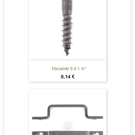
Försänkt 9 X 1 ½"
Pris
0,14 €