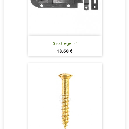
Skottregel 4''
Pris
18,60 €