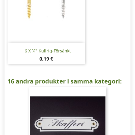
6 X ¾" Kullrig-Försänkt
Pris
0,19 €
16 andra produkter i samma kategori: