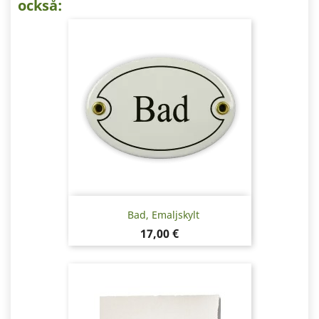
också:
Bad, Emaljskylt
Pris
17,00 €