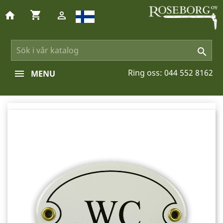
shopping_cart
home


Ring oss:
044 552 8162
MENU