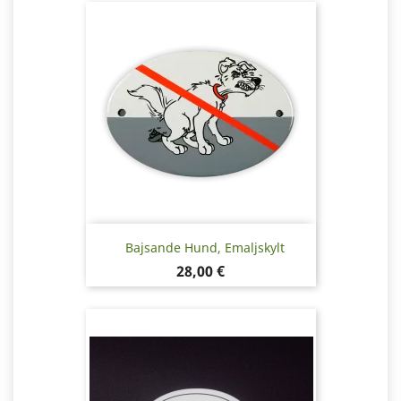
Bajsande Hund, Emaljskylt
Pris
28,00 €