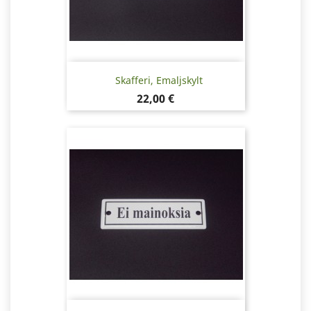
Skafferi, Emaljskylt
Pris
22,00 €