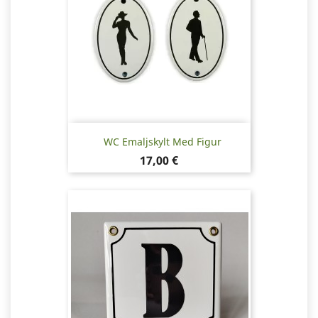
WC Emaljskylt Med Figur
Pris
17,00 €