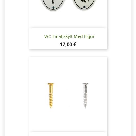
WC Emaljskylt Med Figur
Pris
17,00 €