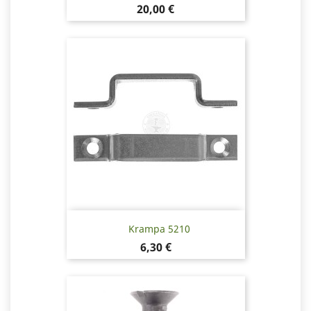
Pris
20,00 €
Krampa 5210
Pris
6,30 €