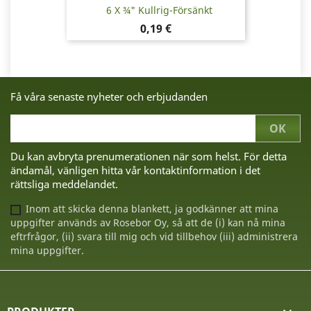
6 X ¾" Kullrig-Försänkt
Pris
0,19 €
Få våra senaste nyheter och erbjudanden
Du kan avbryta prenumerationen när som helst. För detta
ändamål, vänligen hitta vår kontaktinformation i det
rättsliga meddelandet.
Inom att skicka denna blankett, ja godkänner att mina
uppgifter används av Rosebor Oy, så att de (i) kan nå mina
eftrfrågor, (ii) svara till mig och vid tillbehov (iii) administrera
mina uppgifter.