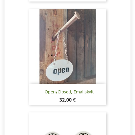
Open/Closed, Emaljskylt
Pris
32,00 €