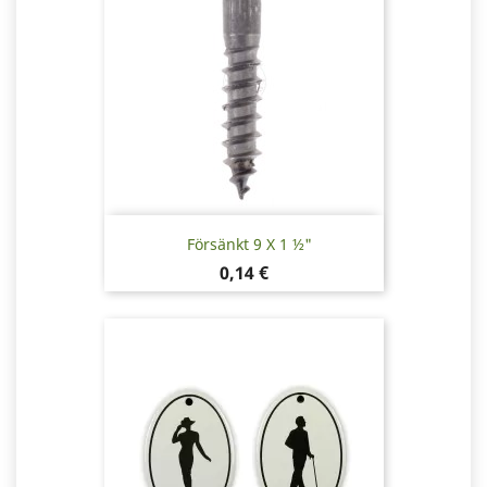
Försänkt 9 X 1 ½"
Pris
0,14 €