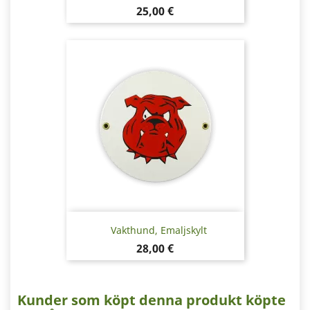
Pris
25,00 €
Vakthund, Emaljskylt
Pris
28,00 €
Kunder som köpt denna produkt köpte