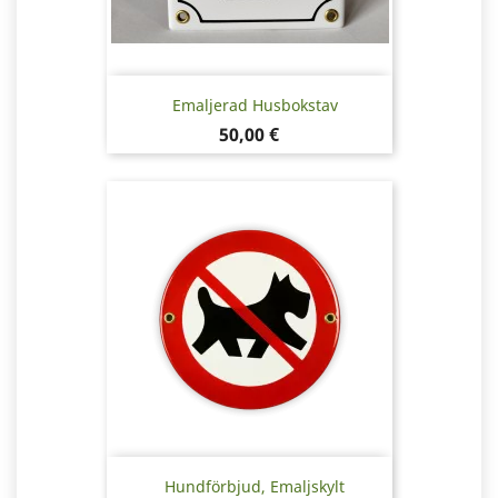
Emaljerad Husbokstav
Pris
50,00 €
Hundförbjud, Emaljskylt