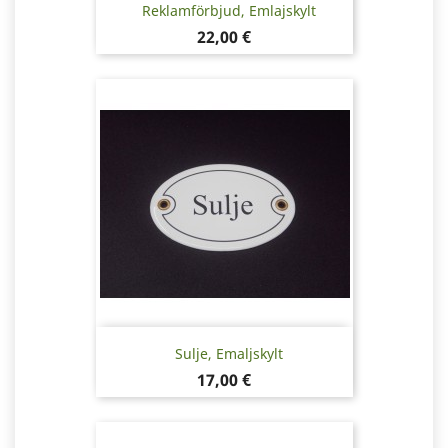
Reklamförbjud, Emlajskylt
Pris
22,00 €
Sulje, Emaljskylt
Pris
17,00 €